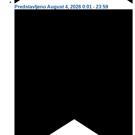
Predstavljeno
August 4, 2026
0:01
-
23:59