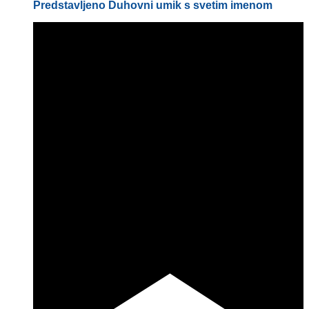
Predstavljeno
Duhovni umik s svetim imenom