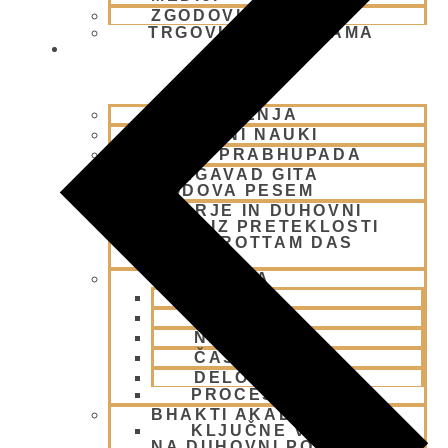
ZGODOVINA
TRGOVINA ATMARAMA
BHAKTI JOGA
NAŠA UČENJA
BISTVENI NAUKI
ŠRILA PRABHUPADA
BHAGAVAD GITA
GOSPODOVA PESEM
AČARJE IN DUHOVNI
UČITELJI IZ PRETEKLOSTI
NAROTTAM DAS
THAKUR
FILOZOFIJA
BOG
DUŠA
NARAVA
ČAS
DELOVANJE
PROCES
BHAKTI AKADEMIJA
KLJUČNE VREDNOTE
NA DUHOVNI POTI 2