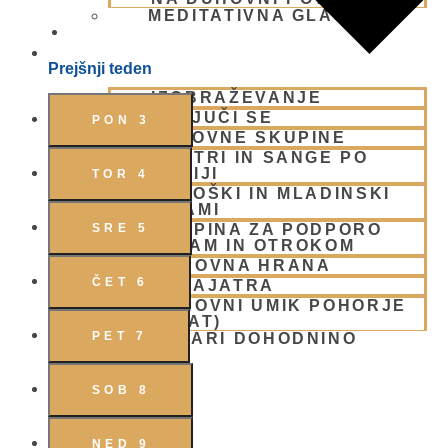
MEDITATIVNA GLASBA
SKUPNOST
Prejšnji teden
IZOBRAŽEVANJE
VKLJUČI SE
PON
3
DELOVNE SKUPINE
CENTRI IN SANGE PO
SLOVENIJI
TOR
4
OTROŠKI IN MLADINSKI
PROGRAMI
SKUPINA ZA PODPORO
SRE
5
DRUŽINAM IN OTROKOM
DUHOVNA HRANA
ČET
6
PADAJATRA
DUHOVNI UMIK POHORJE
(RETREAT)
PET
7
PODARI DOHODNINO
DONIRAJ
KOLEDAR
VAŠA VPRAŠANJA
SOB
8
PIŠI NAM
BLOG
NED
9