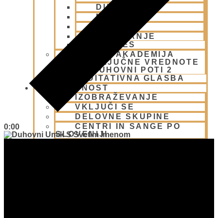
DUŠA
NARAVA
ČAS
DELOVANJE
PROCES
BHAKTI AKADEMIJA
KLJUČNE VREDNOTE
NA DUHOVNI POTI 2
MEDITATIVNA GLASBA
SKUPNOST
IZOBRAŽEVANJE
VKLJUČI SE
DELOVNE SKUPINE
CENTRI IN SANGE PO
0:00
SLOVENIJI
OTROŠKI IN MLADINSKI
PROGRAMI
SKUPINA ZA PODPORO
DRUŽINAM IN OTROKOM
DUHOVNA HRANA
PADAJATRA
DUHOVNI UMIK POHORJE
(RETREAT)
PODARI DOHODNINO