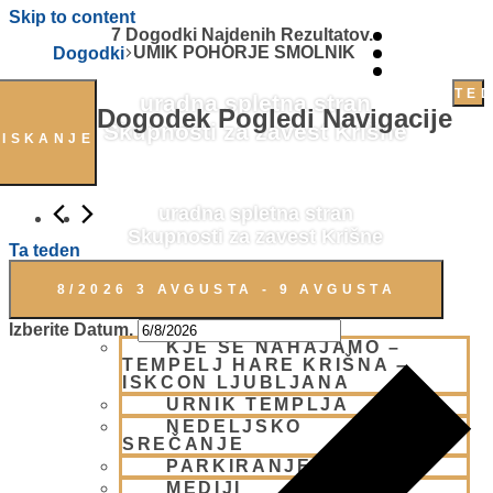
Skip to content
7 Dogodki Najdenih Rezultatov.
UMIK POHORJE SMOLNIK
Dogodki
TE
uradna spletna stran
Dogodek Pogledi Navigacije
Skupnosti za zavest Krišne
ISKANJE
uradna spletna stran
Skupnosti za zavest Krišne
Ta teden
OBIŠČI NAS
8/2026
3 AVGUSTA
 - 
9 AVGUSTA
Izberite Datum.
KJE SE NAHAJAMO –
TEMPELJ HARE KRIŠNA –
ISKCON LJUBLJANA
URNIK TEMPLJA
NEDELJSKO
SREČANJE
PARKIRANJE
MEDIJI