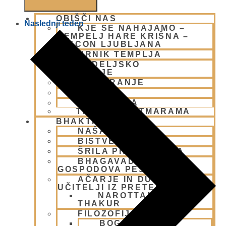
OBIŠČI NAS
Naslednji teden
KJE SE NAHAJAMO –
TEMPELJ HARE KRIŠNA –
ISKCON LJUBLJANA
URNIK TEMPLJA
NEDELJSKO
SREČANJE
PARKIRANJE
MEDIJI
ZGODOVINA
TRGOVINA ATMARAMA
BHAKTI JOGA
NAŠA UČENJA
BISTVENI NAUKI
ŠRILA PRABHUPADA
BHAGAVAD GITA
GOSPODOVA PESEM
AČARJE IN DUHOVNI
UČITELJI IZ PRETEKLOSTI
NAROTTAM DAS
THAKUR
FILOZOFIJA
BOG