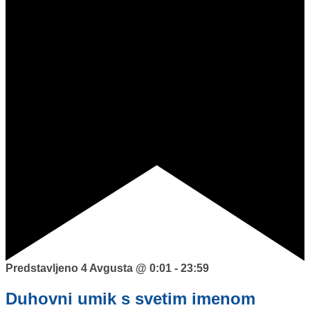
DONIRAJ
KOLEDAR
VAŠA VPRAŠANJA
PIŠI NAM
BLOG
01 431 21 24
Predstavljeno
4 Avgusta @ 0:01
-
23:59
Duhovni umik s svetim imenom