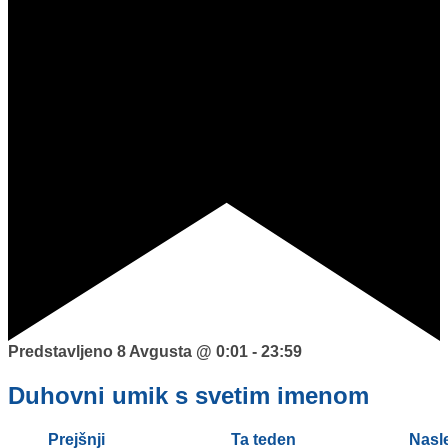
Predstavljeno
8 Avgusta @ 0:01
-
23:59
Duhovni umik s svetim imenom
Prejšnji
Ta teden
Nasl