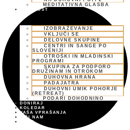
MEDITATIVNA GLASBA
SKUPNOST
IZOBRAŽEVANJE
VKLJUČI SE
DELOVNE SKUPINE
CENTRI IN SANGE PO
SLOVENIJI
OTROŠKI IN MLADINSKI
PROGRAMI
SKUPINA ZA PODPORO
DRUŽINAM IN OTROKOM
DUHOVNA HRANA
PADAJATRA
DUHOVNI UMIK POHORJE
(RETREAT)
PODARI DOHODNINO
DONIRAJ
KOLEDAR
VAŠA VPRAŠANJA
PIŠI NAM
BLOG