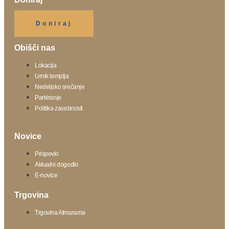
Klikni gumb spodaj.
Doniraj
Obišči nas
Lokacija
Urnik templja
Nedeljsko srečanje
Parkiranje
Politika zasebnosti
Novice
Prispevki
Aktualni dogodki
E-novice
Trgovina
Trgovina Atmarama