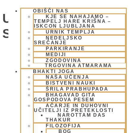
OBIŠČI NAS
UMIK POHORJE
KJE SE NAHAJAMO –
TEMPELJ HARE KRIŠNA –
ISKCON LJUBLJANA
SMOLNIK
URNIK TEMPLJA
NEDELJSKO
SREČANJE
PARKIRANJE
Dogodki
MEDIJI
ZGODOVINA
TRGOVINA ATMARAMA
BHAKTI JOGA
NAŠA UČENJA
BISTVENI NAUKI
ŠRILA PRABHUPADA
BHAGAVAD GITA
GOSPODOVA PESEM
AČARJE IN DUHOVNI
UČITELJI IZ PRETEKLOSTI
NAROTTAM DAS
THAKUR
FILOZOFIJA
BOG