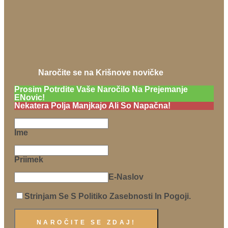
Naročite se na Krišnove novičke
Prosim Potrdite Vaše Naročilo Na Prejemanje
ENovic!
Nekatera Polja Manjkajo Ali So Napačna!
Ime
Priimek
E-Naslov
Strinjam Se S Politiko Zasebnosti In Pogoji.