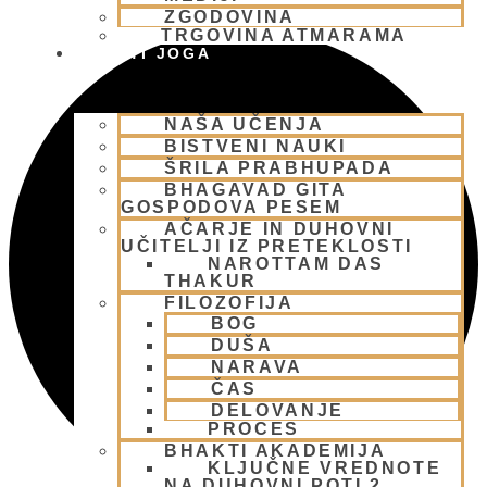
ZGODOVINA
TRGOVINA ATMARAMA
BHAKTI JOGA
NAŠA UČENJA
BISTVENI NAUKI
ŠRILA PRABHUPADA
BHAGAVAD GITA
GOSPODOVA PESEM
AČARJE IN DUHOVNI
UČITELJI IZ PRETEKLOSTI
NAROTTAM DAS
THAKUR
FILOZOFIJA
BOG
DUŠA
NARAVA
ČAS
DELOVANJE
PROCES
BHAKTI AKADEMIJA
KLJUČNE VREDNOTE
NA DUHOVNI POTI 2