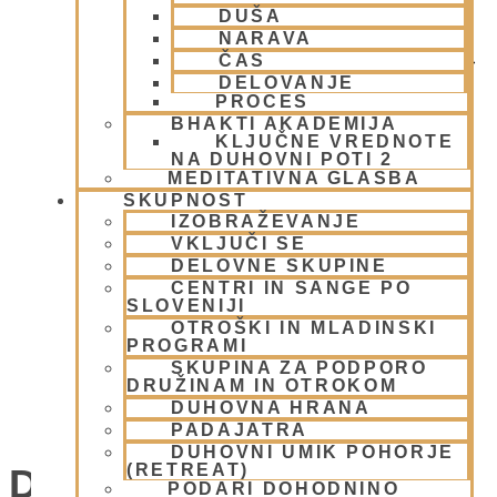
DUŠA
NARAVA
ČAS
DELOVANJE
PROCES
BHAKTI AKADEMIJA
KLJUČNE VREDNOTE
NA DUHOVNI POTI 2
MEDITATIVNA GLASBA
SKUPNOST
IZOBRAŽEVANJE
VKLJUČI SE
DELOVNE SKUPINE
CENTRI IN SANGE PO
SLOVENIJI
OTROŠKI IN MLADINSKI
PROGRAMI
SKUPINA ZA PODPORO
DRUŽINAM IN OTROKOM
DUHOVNA HRANA
UMIK POHORJE SMOLNIK
PADAJATRA
DUHOVNI UMIK POHORJE
(RETREAT)
Dogodki
PODARI DOHODNINO