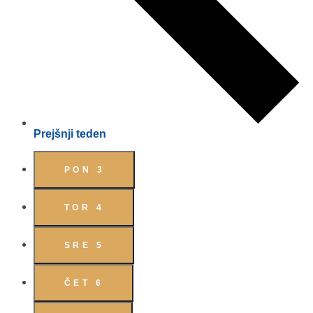
Prejšnji teden
PON
3
TOR
4
SRE
5
ČET
6