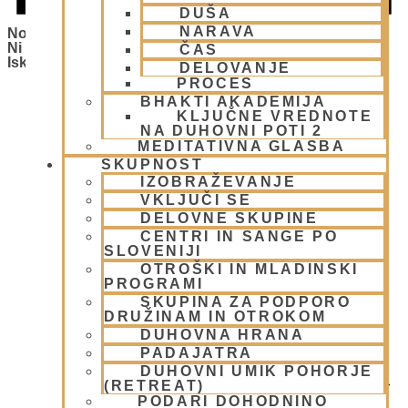
DUŠA
NARAVA
Notice
Ni Bilo Najdenih Rezultatov Za Ta Teden. Poizkusite Z
ČAS
Iskanjem V Drugem Tednu.
DELOVANJE
PROCES
Dogodki
BHAKTI AKADEMIJA
KLJUČNE VREDNOTE
NA DUHOVNI POTI 2
MEDITATIVNA GLASBA
SKUPNOST
IZOBRAŽEVANJE
VKLJUČI SE
DELOVNE SKUPINE
CENTRI IN SANGE PO
SLOVENIJI
OTROŠKI IN MLADINSKI
PROGRAMI
SKUPINA ZA PODPORO
DRUŽINAM IN OTROKOM
DUHOVNA HRANA
PADAJATRA
DUHOVNI UMIK POHORJE
(RETREAT)
PODARI DOHODNINO