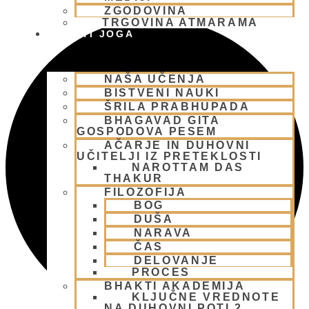
ZGODOVINA
TRGOVINA ATMARAMA
BHAKTI JOGA
NAŠA UČENJA
BISTVENI NAUKI
ŠRILA PRABHUPADA
BHAGAVAD GITA
GOSPODOVA PESEM
AČARJE IN DUHOVNI
UČITELJI IZ PRETEKLOSTI
NAROTTAM DAS
THAKUR
FILOZOFIJA
BOG
DUŠA
NARAVA
ČAS
DELOVANJE
PROCES
BHAKTI AKADEMIJA
KLJUČNE VREDNOTE
NA DUHOVNI POTI 2