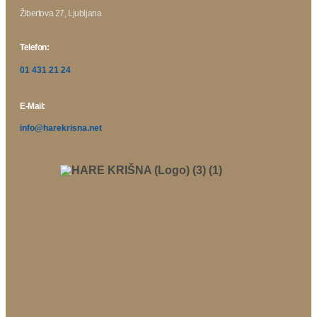
Žibertova 27, Ljubljana
Telefon:
01 431 21 24
E-Mail:
info@harekrisna.net