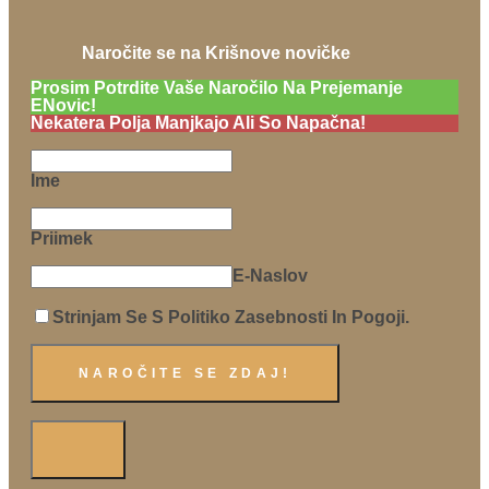
Naročite se na Krišnove novičke
Prosim Potrdite Vaše Naročilo Na Prejemanje
ENovic!
Nekatera Polja Manjkajo Ali So Napačna!
Ime
Priimek
E-Naslov
Strinjam Se S Politiko Zasebnosti In Pogoji.