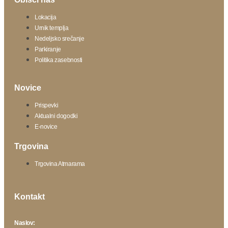
Lokacija
Urnik templja
Nedeljsko srečanje
Parkiranje
Politika zasebnosti
Novice
Prispevki
Aktualni dogodki
E-novice
Trgovina
Trgovina Atmarama
Kontakt
Naslov: