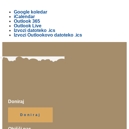
Google koledar
iCalendar
Outlook 365
Outlook Live
Izvozi datoteko .ics
Izvozi Outlookovo datoteko .ics
Doniraj
Klikni gumb spodaj.
Doniraj
Obišči nas