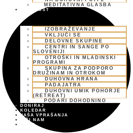
MEDITATIVNA GLASBA
SKUPNOST
IZOBRAŽEVANJE
VKLJUČI SE
DELOVNE SKUPINE
CENTRI IN SANGE PO
SLOVENIJI
OTROŠKI IN MLADINSKI
PROGRAMI
SKUPINA ZA PODPORO
DRUŽINAM IN OTROKOM
DUHOVNA HRANA
PADAJATRA
DUHOVNI UMIK POHORJE
(RETREAT)
PODARI DOHODNINO
DONIRAJ
KOLEDAR
VAŠA VPRAŠANJA
PIŠI NAM
BLOG