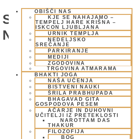
OBIŠČI NAS
SOBOTNI KIRTAN -
KJE SE NAHAJAMO –
TEMPELJ HARE KRIŠNA –
ISKCON LJUBLJANA
NAMA JAGJA
URNIK TEMPLJA
NEDELJSKO
SREČANJE
PARKIRANJE
Dogodki
MEDIJI
ZGODOVINA
TRGOVINA ATMARAMA
BHAKTI JOGA
NAŠA UČENJA
BISTVENI NAUKI
ŠRILA PRABHUPADA
BHAGAVAD GITA
GOSPODOVA PESEM
AČARJE IN DUHOVNI
UČITELJI IZ PRETEKLOSTI
NAROTTAM DAS
THAKUR
FILOZOFIJA
BOG