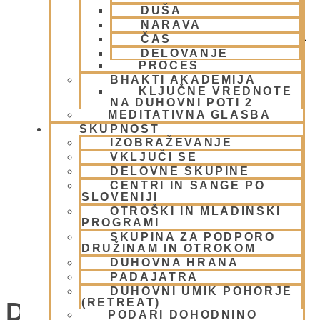
DUŠA
NARAVA
ČAS
DELOVANJE
PROCES
BHAKTI AKADEMIJA
KLJUČNE VREDNOTE
NA DUHOVNI POTI 2
MEDITATIVNA GLASBA
SKUPNOST
IZOBRAŽEVANJE
VKLJUČI SE
DELOVNE SKUPINE
CENTRI IN SANGE PO
SLOVENIJI
OTROŠKI IN MLADINSKI
PROGRAMI
SKUPINA ZA PODPORO
DRUŽINAM IN OTROKOM
DUHOVNA HRANA
SOBOTNI KIRTAN - NAMA JAGJA
PADAJATRA
DUHOVNI UMIK POHORJE
(RETREAT)
Dogodki
PODARI DOHODNINO