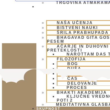
TRGOVINA ATMARAM
BHAKTI JOGA
NAŠA UČENJA
BISTVENI NAUKI
ŠRILA PRABHUPADA
BHAGAVAD GITA GO
PESEM
AČARJE IN DUHOVNI 
PRETEKLOSTI
NAROTTAM DAS 
FILOZOFIJA
BOG
DUŠA
NARAVA
ČAS
DELOVANJE
PROCES
BHAKTI AKADEMIJA
KLJUČNE VREDN
POTI 2
MEDITATIVNA GLASB
SKUPNOST