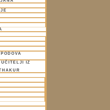
LJANA
NJE
A
SPODOVA
UČITELJI IZ
 THAKUR