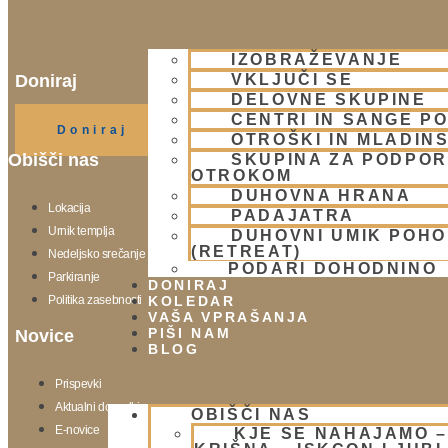
IZOBRAŽEVANJE
VKLJUČI SE
Doniraj
DELOVNE SKUPINE
Klikni gumb spodaj.
CENTRI IN SANGE PO
Doniraj
OTROŠKI IN MLADIN
Obišči nas
SKUPINA ZA PODPOR
OTROKOM
DUHOVNA HRANA
Lokacija
PADAJATRA
Urnik templja
DUHOVNI UMIK POH
(RETREAT)
Nedeljsko srečanje
PODARI DOHODNINO
Parkiranje
DONIRAJ
Politika zasebnosti
KOLEDAR
VAŠA VPRAŠANJA
PIŠI NAM
Novice
BLOG
Prispevki
Aktualni dogodki
OBIŠČI NAS
E-novice
KJE SE NAHAJAMO 