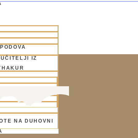
A
SPODOVA
UČITELJI IZ
THAKUR
OTE NA DUHOVNI
A