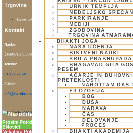
KRIŠNA – ISKCON LJUB
Trgovina
URNIK TEMPLJA
NEDELJSKO SREČA
PARKIRANJE
Trgovina Atmarama
MEDIJI
Kontakt
ZGODOVINA
TRGOVINA ATMARAM
BHAKTI JOGA
Naslov:
NAŠA UČENJA
BISTVENI NAUKI
Žibertova 27, Ljubljana
ŠRILA PRABHUPADA
BHAGAVAD GITA GO
Telefon:
PESEM
01 431 21 24
AČARJE IN DUHOVNI 
PRETEKLOSTI
E-Mail:
NAROTTAM DAS
FILOZOFIJA
info@harekrisna.net
BOG
DUŠA
NARAVA
Naročite se na Krišnove novičke
ČAS
DELOVANJE
Prosim Potrdite Vaše Naročilo Na Prejemanje
PROCES
ENovic!
BHAKTI AKADEMIJA
Nekatera Polja Manjkajo Ali So Napačna!