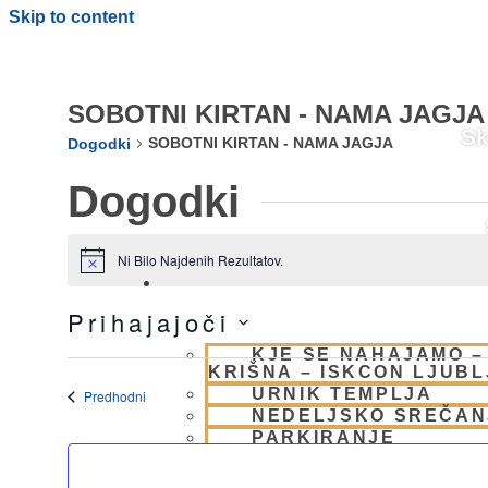
Skip to content
SOBOTNI KIRTAN - NAMA JAGJA
Sk
SOBOTNI KIRTAN - NAMA JAGJA
Dogodki
Dogodki
Ni Bilo Najdenih Rezultatov.
Notice
OBIŠČI NAS
Prihajajoči
Izberite
KJE SE NAHAJAMO –
Datum.
KRIŠNA – ISKCON LJUB
URNIK TEMPLJA
Dogodki
Predhodni
NEDELJSKO SREČAN
PARKIRANJE
MEDIJI
ZGODOVINA