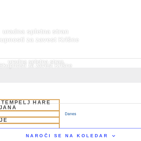
uradna spletna stran
upnosti za zavest Krišne
uradna spletna stran
Skupnosti za zavest Krišne
 TEMPELJ HARE
LJANA
Danes
JE
NAROČI SE NA KOLEDAR