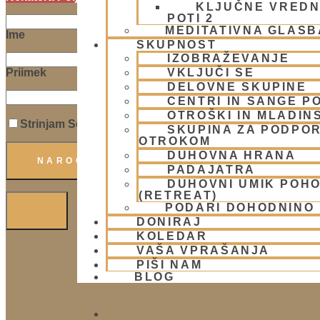
KLJUČNE VREDN
POTI 2
MEDITATIVNA GLASB
Ime
SKUPNOST
IZOBRAŽEVANJE
VKLJUČI SE
Priimek
DELOVNE SKUPINE
E-Naslov
CENTRI IN SANGE PO
OTROŠKI IN MLADIN
Strinjam Se S Politiko Zasebnosti In Pogoji.
SKUPINA ZA PODPOR
OTROKOM
DUHOVNA HRANA
PADAJATRA
DUHOVNI UMIK POH
(RETREAT)
PODARI DOHODNINO
DONIRAJ
KOLEDAR
Facebook
VAŠA VPRAŠANJA
PIŠI NAM
BLOG