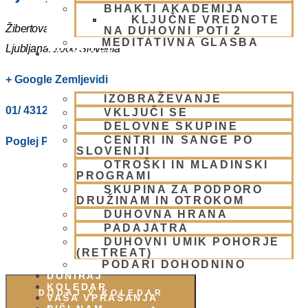
BHAKTI AKADEMIJA
KLJUČNE VREDNOTE
Žibertova 27
NA DUHOVNI POTI 2
MEDITATIVNA GLASBA
Ljubljana
,
1000
Slovenia
SKUPNOST
+ Google Zemljevidi
IZOBRAŽEVANJE
01/ 4312319
VKLJUČI SE
DELOVNE SKUPINE
CENTRI IN SANGE PO
Poglej Prizorišče spletno stran
SLOVENIJI
OTROŠKI IN MLADINSKI
PROGRAMI
SKUPINA ZA PODPORO
DRUŽINAM IN OTROKOM
DUHOVNA HRANA
PADAJATRA
DUHOVNI UMIK POHORJE
(RETREAT)
PODARI DOHODNINO
DONIRAJ
KOLEDAR
DODAJ V KOLEDAR
VAŠA VPRAŠANJA