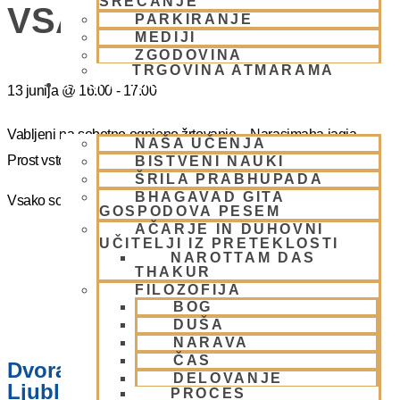
SREČANJE
VSAKO SOBOTO
PARKIRANJE
MEDIJI
ZGODOVINA
TRGOVINA ATMARAMA
BHAKTI JOGA
13 junija
@
16:00
-
17:00
Vabljeni na sobotno ognjeno žrtovanje – Narasimaha jagja.
NAŠA UČENJA
Prost vstop.
BISTVENI NAUKI
ŠRILA PRABHUPADA
BHAGAVAD GITA
Vsako soboto ob 16.00 do 17:00
GOSPODOVA PESEM
AČARJE IN DUHOVNI
UČITELJI IZ PRETEKLOSTI
NAROTTAM DAS
THAKUR
FILOZOFIJA
BOG
DUŠA
NARAVA
ČAS
Dvorana – Center Hare Krišna v
DELOVANJE
Ljubljani
PROCES