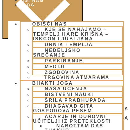
PIŠI NAM
BLOG
OBIŠČI NAS
KJE SE NAHAJAMO –
TEMPELJ HARE KRIŠNA –
ISKCON LJUBLJANA
URNIK TEMPLJA
NEDELJSKO
SREČANJE
PARKIRANJE
MEDIJI
ZGODOVINA
TRGOVINA ATMARAMA
BHAKTI JOGA
NAŠA UČENJA
BISTVENI NAUKI
ŠRILA PRABHUPADA
BHAGAVAD GITA
NEDELJSKO SREČANJE - CENTER HARE KRIŠNA
GOSPODOVA PESEM
LJUBLJANA
AČARJE IN DUHOVNI
NEDELJSKO SREČANJE - CENTER HARE KRIŠNA
UČITELJI IZ PRETEKLOSTI
LJUBLJANA
NAROTTAM DAS