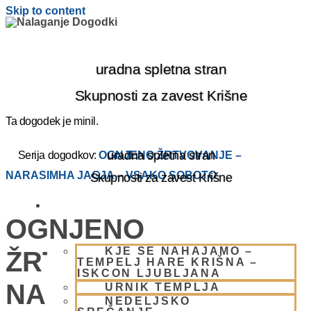
Skip to content
uradna spletna stran
Skupnosti za zavest Krišne
Ta dogodek je minil.
uradna spletna stran
Serija dogodkov:
OGNJENO ŽRTVOVANJE –
NARASIMHA JAGJA – VSAKO SOBOTO
Skupnosti za zavest Krišne
OBIŠČI NAS
OGNJENO
KJE SE NAHAJAMO –
ŽRTVOVANJE –
TEMPELJ HARE KRIŠNA –
ISKCON LJUBLJANA
NARASIMHA JAGJA –
URNIK TEMPLJA
NEDELJSKO