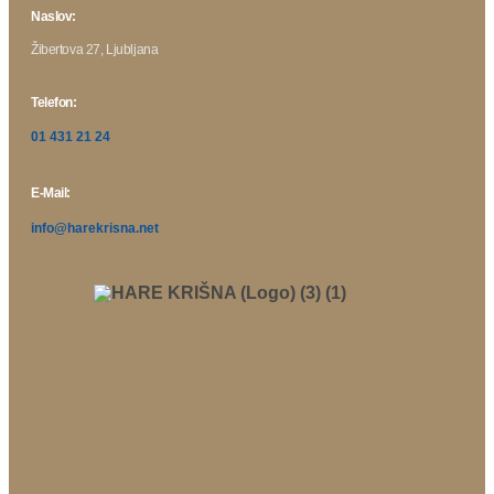
Naslov:
Žibertova 27, Ljubljana
Telefon:
01 431 21 24
E-Mail:
info@harekrisna.net