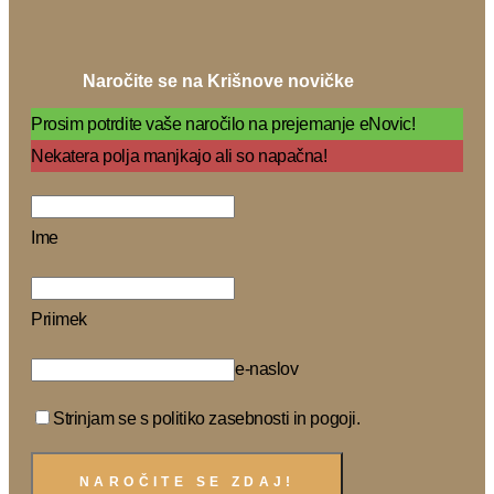
Naročite se na Krišnove novičke
Prosim potrdite vaše naročilo na prejemanje eNovic!
Nekatera polja manjkajo ali so napačna!
Ime
Priimek
e-naslov
Strinjam se s politiko zasebnosti in pogoji.