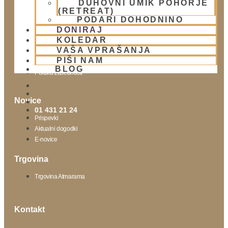
DUHOVNI UMIK POHORJE
(RETREAT)
Obišči nas
PODARI DOHODNINO
DONIRAJ
Lokacija
KOLEDAR
Urnik templja
VAŠA VPRAŠANJA
Nedeljsko srečanje
PIŠI NAM
Parkiranje
BLOG
Politika zasebnosti
Novice
01 431 21 24
Prispevki
Aktualni dogodki
E-novice
Trgovina
Trgovina Atmarama
Kontakt