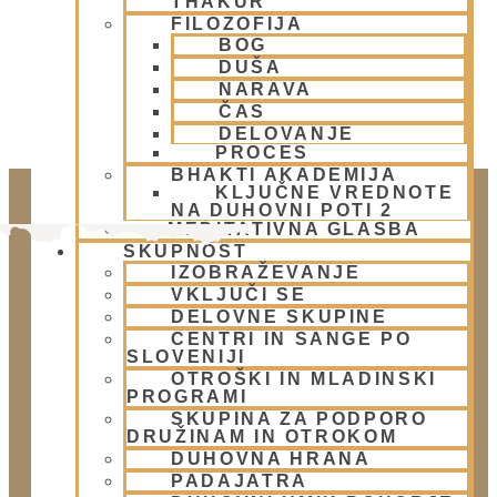
THAKUR
FILOZOFIJA
BOG
DUŠA
NARAVA
ČAS
DELOVANJE
PROCES
BHAKTI AKADEMIJA
KLJUČNE VREDNOTE
NA DUHOVNI POTI 2
MEDITATIVNA GLASBA
SKUPNOST
IZOBRAŽEVANJE
VKLJUČI SE
DELOVNE SKUPINE
CENTRI IN SANGE PO
SLOVENIJI
OTROŠKI IN MLADINSKI
PROGRAMI
Doniraj
SKUPINA ZA PODPORO
Klikni gumb spodaj.
DRUŽINAM IN OTROKOM
DUHOVNA HRANA
Doniraj
PADAJATRA