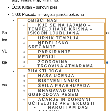
jogi, reinkarnaciji, Krišni, itd.
PIŠI NAM
BLOG
16:30 Kirtan – duhovni ples
17.00 Prasadam – vegetarijanska pokušina
OBIŠČI NAS
19.00 Program plus – duhovna glasba
KJE SE NAHAJAMO –
TEMPELJ HARE KRIŠNA –
Snemanje in slikanje gostov je v templju prepovedano. Lahko pa
ISKCON LJUBLJANA
URNIK TEMPLJA
fotografirate slikate božanstva in slike v dvorani.
NEDELJSKO
SREČANJE
VLJUDNO VABLJENI
PARKIRANJE
MEDIJI
ZGODOVINA
kje in kako parkirati –
https://www.harekrisna.net/parkiranje/
TRGOVINA ATMARAMA
BHAKTI JOGA
NAŠA UČENJA
BISTVENI NAUKI
več info na spodnji povezavi
ŠRILA PRABHUPADA
BHAGAVAD GITA
GOSPODOVA PESEM
NEDELJSKO SREČANJE
AČARJE IN DUHOVNI
UČITELJI IZ PRETEKLOSTI
NAROTTAM DAS