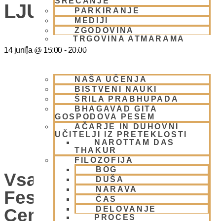
SREČANJE
LJUBLJANA
PARKIRANJE
MEDIJI
ZGODOVINA
TRGOVINA ATMARAMA
BHAKTI JOGA
14 junija
@
15:00
-
20:00
NAŠA UČENJA
BISTVENI NAUKI
ŠRILA PRABHUPADA
BHAGAVAD GITA
GOSPODOVA PESEM
AČARJE IN DUHOVNI
UČITELJI IZ PRETEKLOSTI
NAROTTAM DAS
THAKUR
FILOZOFIJA
BOG
Vsako Nedeljo Mini
DUŠA
NARAVA
Festival V Hare Krišna
ČAS
DELOVANJE
Centru – VABLJENI
PROCES