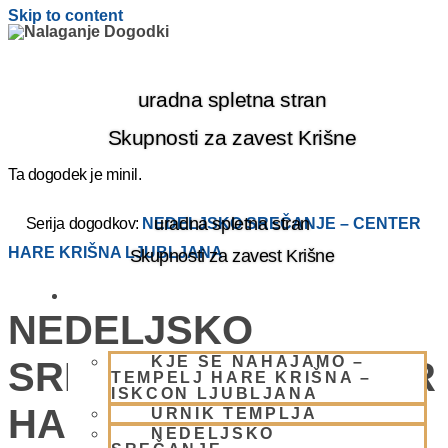
Skip to content
uradna spletna stran
Skupnosti za zavest Krišne
Ta dogodek je minil.
uradna spletna stran
Serija dogodkov:
NEDELJSKO SREČANJE – CENTER
HARE KRIŠNA LJUBLJANA
Skupnosti za zavest Krišne
OBIŠČI NAS
NEDELJSKO
KJE SE NAHAJAMO –
SREČANJE – CENTER
TEMPELJ HARE KRIŠNA –
ISKCON LJUBLJANA
HARE KRIŠNA
URNIK TEMPLJA
NEDELJSKO