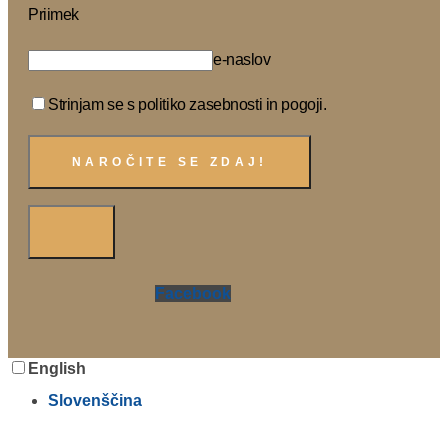
Priimek
e-naslov
Strinjam se s politiko zasebnosti in pogoji.
Facebook
English
Slovenščina