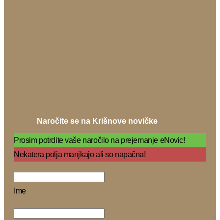
Naročite se na Krišnove novičke
Prosim potrdite vaše naročilo na prejemanje eNovic!
Nekatera polja manjkajo ali so napačna!
Ime