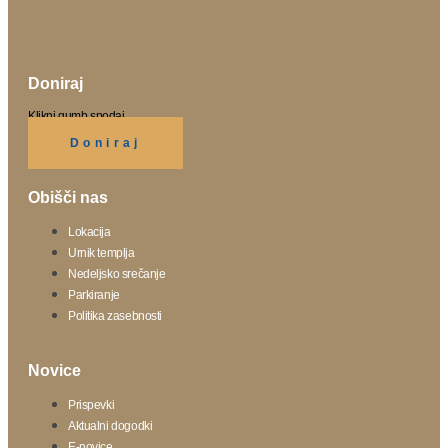
Doniraj
Klikni gumb spodaj.
Doniraj
Obišči nas
Lokacija
Urnik templja
Nedeljsko srečanje
Parkiranje
Politika zasebnosti
Novice
Prispevki
Aktualni dogodki
E-novice