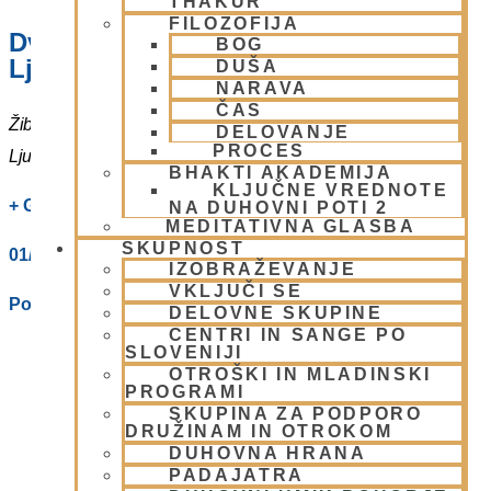
THAKUR
FILOZOFIJA
Dvorana – Center Hare Krišna v
BOG
Ljubljani
DUŠA
NARAVA
ČAS
Žibertova 27
DELOVANJE
PROCES
Ljubljana
,
1000
Slovenia
BHAKTI AKADEMIJA
KLJUČNE VREDNOTE
+ Google Zemljevidi
NA DUHOVNI POTI 2
MEDITATIVNA GLASBA
SKUPNOST
01/ 4312319
IZOBRAŽEVANJE
VKLJUČI SE
Poglej Prizorišče spletno stran
DELOVNE SKUPINE
CENTRI IN SANGE PO
SLOVENIJI
OTROŠKI IN MLADINSKI
PROGRAMI
SKUPINA ZA PODPORO
DRUŽINAM IN OTROKOM
DUHOVNA HRANA
PADAJATRA