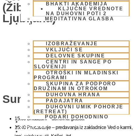
(Žibertova 27, 1000
BHAKTI AKADEMIJA
KLJUČNE VREDNOTE
NA DUHOVNI POTI 2
Ljubljana)
MEDITATIVNA GLASBA
SKUPNOST
IZOBRAŽEVANJE
VKLJUČI SE
DELOVNE SKUPINE
CENTRI IN SANGE PO
SLOVENIJI
OTROŠKI IN MLADINSKI
PROGRAMI
SKUPINA ZA PODPORO
DRUŽINAM IN OTROKOM
DUHOVNA HRANA
Sunday Feast
PADAJATRA
DUHOVNI UMIK POHORJE
(RETREAT)
PODARI DOHODNINO
15.00 Bhadžani – duhovna glasba
DONIRAJ
KOLEDAR
15:40 Predavanje – predavanja iz zakladnice Ved o karmi,
VAŠA VPRAŠANJA