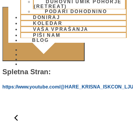
DUHOVNI UMIK POHORJE
(RETREAT)
PODARI DOHODNINO
DODAJ V KOLEDAR
DONIRAJ
KOLEDAR
VAŠA VPRAŠANJA
PIŠI NAM
BLOG
01 431 21 24
Spletna Stran:
https://www.youtube.com/@HARE_KRISNA_ISKCON_LJ