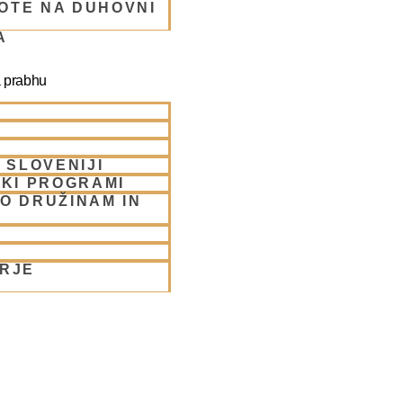
OTE NA DUHOVNI
A
a prabhu
 SLOVENIJI
SKI PROGRAMI
O DRUŽINAM IN
ORJE