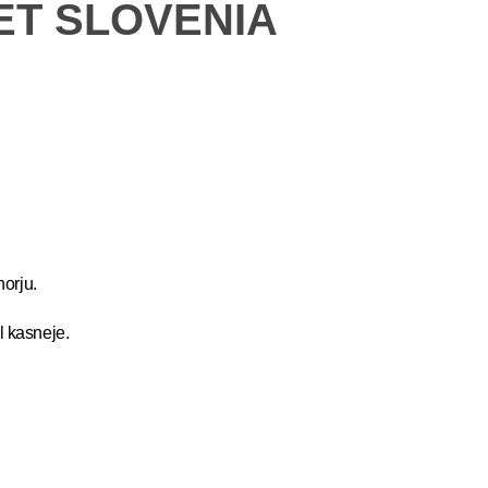
RET SLOVENIA
orju.
l kasneje.