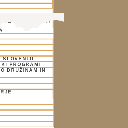
OTE NA DUHOVNI
A
 SLOVENIJI
SKI PROGRAMI
O DRUŽINAM IN
ORJE