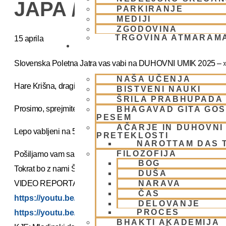
JAPA / KIRTAN UMIK
PARKIRANJE
MEDIJI
ZGODOVINA
TRGOVINA ATMARAM
15 aprila
BHAKTI JOGA
Slovenska Poletna Jatra vas vabi na DUHOVNI UMIK 2025 –
NAŠA UČENJA
Hare Krišna, dragi bhakte!
BISTVENI NAUKI
ŠRILA PRABHUPADA
Prosimo, sprejmite naše ponižno spoštovanje! Vsa slava Šrila
BHAGAVAD GITA GO
PESEM
AČARJE IN DUHOVNI 
Lepo vabljeni na 5-dnevno nepozabno transcendentalno izkušn
PRETEKLOSTI
NAROTTAM DAS 
FILOZOFIJA
Pošiljamo vam samo osnovno informacijo tako da si lahko reze
BOG
Tokrat bo z nami Šrila Prabhupadov učenec, duhovni učitelj NM 
DUŠA
NARAVA
VIDEO REPORTAŽE IZ PREJŠNIH UMIKOV – KLIKNI 🙂
ČAS
https://youtu.be/mVmx_h4mTCc?si=iYB7KXEdqz7Nz2i
DELOVANJE
PROCES
https://youtu.be/AziuZJyrho4?si=Zr5a_H8Hj-X888vW
BHAKTI AKADEMIJA