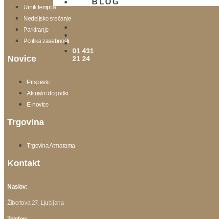
BLOG
Urnik templja
Nedeljsko srečanje
Parkiranje
Politika zasebnosti
01 431
Novice
21 24
Prispevki
Aktualni dogodki
E-novice
Trgovina
Trgovina Atmarama
Kontakt
Naslov:
Žibertova 27, Ljubljana