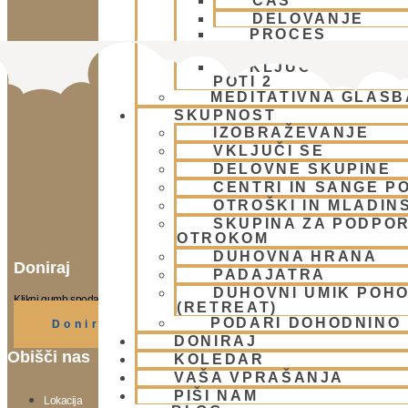
ČAS
DELOVANJE
PROCES
BHAKTI AKADEMIJA
KLJUČNE VREDN
POTI 2
MEDITATIVNA GLASB
SKUPNOST
IZOBRAŽEVANJE
VKLJUČI SE
DELOVNE SKUPINE
CENTRI IN SANGE PO
OTROŠKI IN MLADIN
SKUPINA ZA PODPOR
OTROKOM
DUHOVNA HRANA
Doniraj
PADAJATRA
DUHOVNI UMIK POH
Klikni gumb spodaj.
(RETREAT)
PODARI DOHODNINO
Doniraj
DONIRAJ
Obišči nas
KOLEDAR
VAŠA VPRAŠANJA
PIŠI NAM
Lokacija