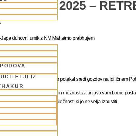
 POHORJE 2025 – RET
A
 »Japa duhovni umik z NM Mahatmo prabhujem
 Prabhupadu!
SPODOVA
UČITELJI IZ
jo na DUHOVNI UMIK, ki bo potekal sredi gozdov na idiličnem Poh
THAKUR
rvirate dopust. Več podatkov in možnost za prijavo vam bomo posla
Mahatma prabhu. Redka priložnost, ki jo ne velja izpustiti.
s