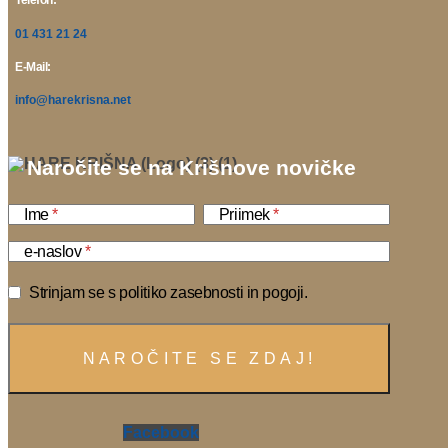
Telefon:
01 431 21 24
E-Mail:
info@harekrisna.net
Naročite se na Krišnove novičke
Ime
Priimek
e-naslov
Strinjam se s politiko zasebnosti in pogoji.
Facebook