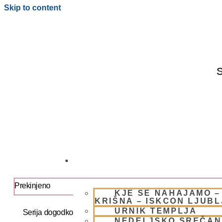
Skip to content
S
OBIŠČI NAS
Prekinjeno
KJE SE NAHAJAMO –
KRIŠNA – ISKCON LJUB
URNIK TEMPLJA
Serija dogodkov:
JAPA / KIRTAN UMIK POHORJE 202
NEDELJSKO SREČAN