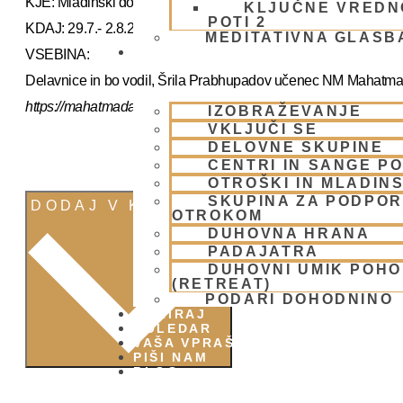
KJE: Mladinski dom na Smolniku (mariborsko Pohorje)
KLJUČNE VREDN
POTI 2
KDAJ: 29.7.- 2.8.2025 (od torka do sobote)
MEDITATIVNA GLASB
SKUPNOST
VSEBINA:
Delavnice in bo vodil, Šrila Prabhupadov učenec NM Mahatm
https://mahatmadas.com
IZOBRAŽEVANJE
VKLJUČI SE
DELOVNE SKUPINE
CENTRI IN SANGE PO
OTROŠKI IN MLADIN
SKUPINA ZA PODPOR
DODAJ V KOLEDAR
OTROKOM
DUHOVNA HRANA
PADAJATRA
DUHOVNI UMIK POH
(RETREAT)
PODARI DOHODNINO
DONIRAJ
KOLEDAR
VAŠA VPRAŠANJA
PIŠI NAM
BLOG