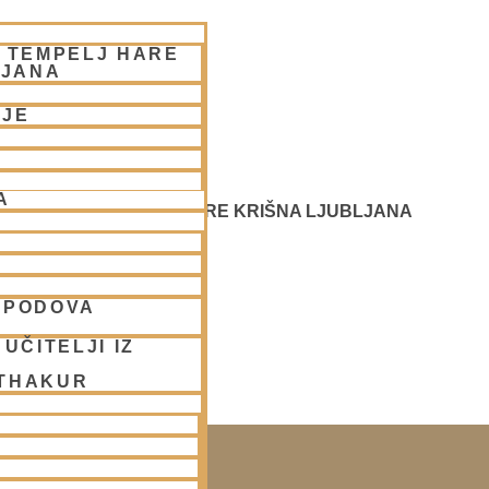
– TEMPELJ HARE
LJANA
NJE
A
REČANJE - CENTER HARE KRIŠNA LJUBLJANA
SPODOVA
UČITELJI IZ
 THAKUR
KO SOBOTO