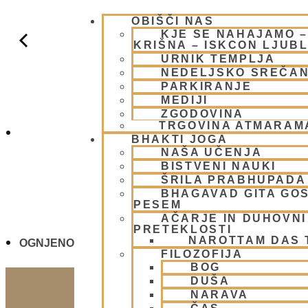
OBIŠČI NAS
KJE SE NAHAJAMO 
KRIŠNA – ISKCON LJUB
URNIK TEMPLJA
NEDELJSKO SREČA
PARKIRANJE
MEDIJI
ZGODOVINA
TRGOVINA ATMARAM
NEDELJSKO S
BHAKTI JOGA
NAŠA UČENJA
BISTVENI NAUKI
ŠRILA PRABHUPADA
BHAGAVAD GITA GO
PESEM
AČARJE IN DUHOVNI 
PRETEKLOSTI
NAROTTAM DAS
OGNJENO ŽRTVOVANJE - NARASIMHA JAGJA - VSA
FILOZOFIJA
BOG
DUŠA
NARAVA