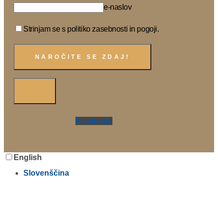
e-naslov
Strinjam se s politiko zasebnosti in pogoji.
Facebook
English
Slovenščina