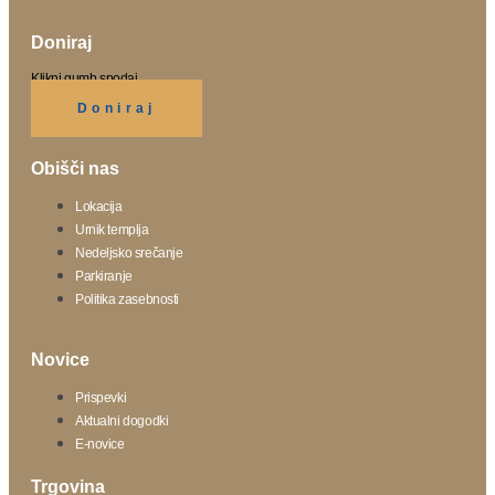
Doniraj
Klikni gumb spodaj.
Doniraj
Obišči nas
Lokacija
Urnik templja
Nedeljsko srečanje
Parkiranje
Politika zasebnosti
Novice
Prispevki
Aktualni dogodki
E-novice
Trgovina