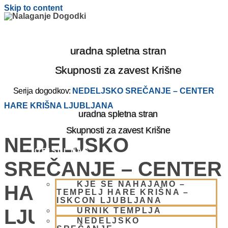
Skip to content
uradna spletna stran
Skupnosti za zavest Krišne
Serija dogodkov:
NEDELJSKO SREČANJE – CENTER
HARE KRIŠNA LJUBLJANA
uradna spletna stran
Skupnosti za zavest Krišne
NEDELJSKO
OBIŠČI NAS
SREČANJE – CENTER
KJE SE NAHAJAMO –
HARE KRIŠNA
TEMPELJ HARE KRIŠNA –
ISKCON LJUBLJANA
LJUBLJANA
URNIK TEMPLJA
NEDELJSKO