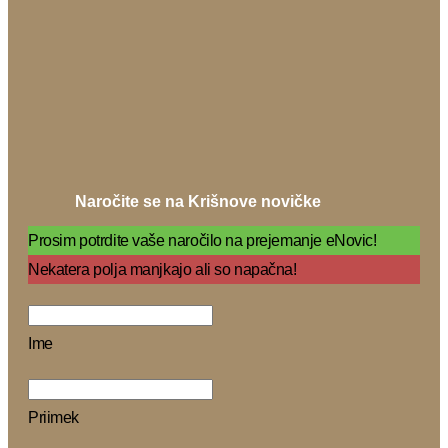
Naročite se na Krišnove novičke
Prosim potrdite vaše naročilo na prejemanje eNovic!
Nekatera polja manjkajo ali so napačna!
Ime
Priimek