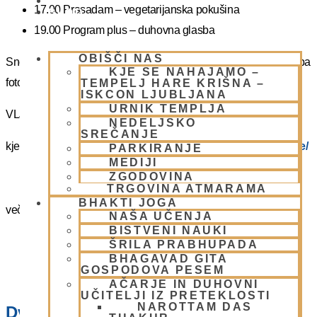
PIŠI NAM
17.00 Prasadam – vegetarijanska pokušina
BLOG
19.00 Program plus – duhovna glasba
OBIŠČI NAS
Snemanje in slikanje gostov je v templju prepovedano. Lahko pa
KJE SE NAHAJAMO –
fotografirate slikate božanstva in slike v dvorani.
TEMPELJ HARE KRIŠNA –
ISKCON LJUBLJANA
URNIK TEMPLJA
VLJUDNO VABLJENI
NEDELJSKO
SREČANJE
kje in kako parkirati –
https://www.harekrisna.net/parkiranje/
PARKIRANJE
MEDIJI
ZGODOVINA
TRGOVINA ATMARAMA
BHAKTI JOGA
več info na spodnji povezavi
NAŠA UČENJA
BISTVENI NAUKI
NEDELJSKO SREČANJE
ŠRILA PRABHUPADA
BHAGAVAD GITA
GOSPODOVA PESEM
AČARJE IN DUHOVNI
UČITELJI IZ PRETEKLOSTI
NAROTTAM DAS
Dvorana – Center Hare Krišna v