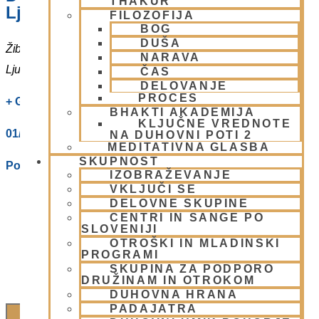
THAKUR
Ljubljani
FILOZOFIJA
BOG
DUŠA
Žibertova 27
NARAVA
Ljubljana
,
1000
Slovenia
ČAS
DELOVANJE
PROCES
+ Google Zemljevidi
BHAKTI AKADEMIJA
KLJUČNE VREDNOTE
01/ 4312319
NA DUHOVNI POTI 2
MEDITATIVNA GLASBA
SKUPNOST
Poglej Prizorišče spletno stran
IZOBRAŽEVANJE
VKLJUČI SE
DELOVNE SKUPINE
CENTRI IN SANGE PO
SLOVENIJI
OTROŠKI IN MLADINSKI
PROGRAMI
SKUPINA ZA PODPORO
DRUŽINAM IN OTROKOM
DUHOVNA HRANA
PADAJATRA