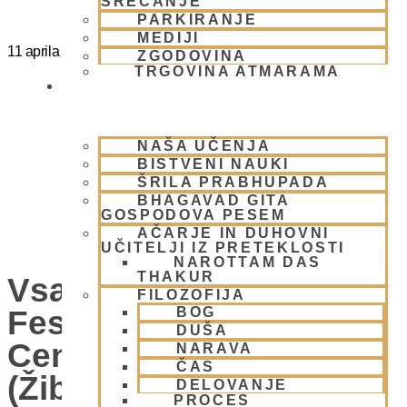
SREČANJE
PARKIRANJE
MEDIJI
11 aprila
@
15:00
-
20:00
ZGODOVINA
TRGOVINA ATMARAMA
BHAKTI JOGA
NAŠA UČENJA
BISTVENI NAUKI
ŠRILA PRABHUPADA
BHAGAVAD GITA
GOSPODOVA PESEM
AČARJE IN DUHOVNI
UČITELJI IZ PRETEKLOSTI
NAROTTAM DAS
THAKUR
Vsako Nedeljo Mini
FILOZOFIJA
Festival V Hare Krišna
BOG
DUŠA
Centru – VABLJENI
NARAVA
ČAS
(Žibertova 27, 1000
DELOVANJE
PROCES