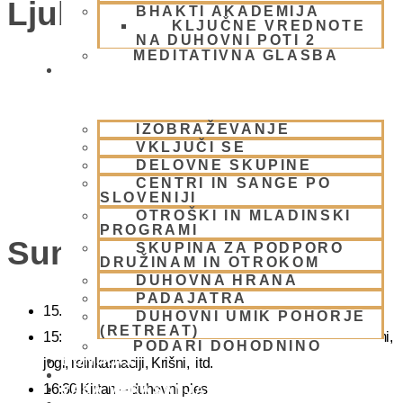
Ljubljana)
BHAKTI AKADEMIJA
KLJUČNE VREDNOTE
NA DUHOVNI POTI 2
MEDITATIVNA GLASBA
SKUPNOST
IZOBRAŽEVANJE
VKLJUČI SE
DELOVNE SKUPINE
CENTRI IN SANGE PO
SLOVENIJI
OTROŠKI IN MLADINSKI
PROGRAMI
Sunday Feast
SKUPINA ZA PODPORO
DRUŽINAM IN OTROKOM
DUHOVNA HRANA
PADAJATRA
15.00 Bhadžani – duhovna glasba
DUHOVNI UMIK POHORJE
(RETREAT)
15:40 Predavanje – predavanja iz zakladnice Ved o karmi,
PODARI DOHODNINO
DONIRAJ
jogi, reinkarnaciji, Krišni, itd.
KOLEDAR
16:30 Kirtan – duhovni ples
VAŠA VPRAŠANJA