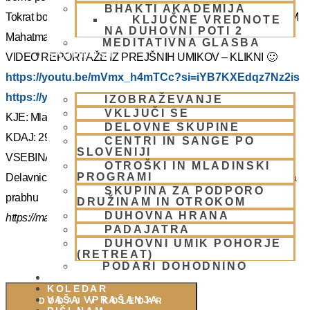
BHAKTI AKADEMIJA
Tokrat bo z nami Šrila Prabhupadov učenec, duhovni učitelj NM
KLJUČNE VREDNOTE
NA DUHOVNI POTI 2
Mahatma prabhu. Redka priložnost, ki jo ne velja izpustiti.
MEDITATIVNA GLASBA
SKUPNOST
VIDEO REPORTAŽE IZ PREJŠNIH UMIKOV – KLIKNI 🙂
https://youtu.be/mVmx_h4mTCc?si=iYB7KXEdqz7Nz2is
https://youtu.be/AziuZJyrho4?si=Zr5a_H8Hj-X888vW
IZOBRAŽEVANJE
VKLJUČI SE
KJE: Mladinski dom na Smolniku (mariborsko Pohorje)
DELOVNE SKUPINE
KDAJ: 29.7.- 2.8.2025 (od torka do sobote)
CENTRI IN SANGE PO
SLOVENIJI
VSEBINA:
OTROŠKI IN MLADINSKI
PROGRAMI
Delavnice in bo vodil, Šrila Prabhupadov učenec NM Mahatma
SKUPINA ZA PODPORO
prabhu
DRUŽINAM IN OTROKOM
DUHOVNA HRANA
https://mahatmadas.com
PADAJATRA
DUHOVNI UMIK POHORJE
(RETREAT)
PODARI DOHODNINO
DONIRAJ
KOLEDAR
VAŠA VPRAŠANJA
DODAJ V KOLEDAR