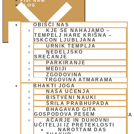
PIŠI NAM
BLOG
OBIŠČI NAS
KJE SE NAHAJAMO –
TEMPELJ HARE KRIŠNA –
ISKCON LJUBLJANA
URNIK TEMPLJA
NEDELJSKO
SREČANJE
PARKIRANJE
MEDIJI
ZGODOVINA
TRGOVINA ATMARAMA
BHAKTI JOGA
NAŠA UČENJA
BISTVENI NAUKI
ŠRILA PRABHUPADA
BHAGAVAD GITA
GOSPODOVA PESEM
NEDELJSKO SREČANJE - CENTER HARE KRIŠNA
LJUBLJANA
AČARJE IN DUHOVNI
OGNJENO ŽRTVOVANJE - NARASIMHA JAGJA -
UČITELJI IZ PRETEKLOSTI
VSAKO SOBOTO
NAROTTAM DAS