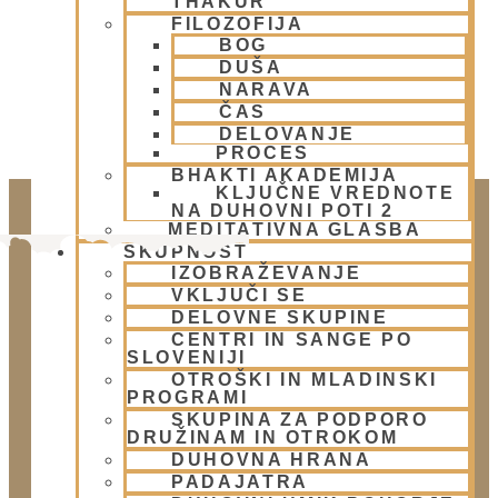
THAKUR
FILOZOFIJA
BOG
DUŠA
NARAVA
ČAS
DELOVANJE
PROCES
BHAKTI AKADEMIJA
KLJUČNE VREDNOTE
NA DUHOVNI POTI 2
MEDITATIVNA GLASBA
SKUPNOST
IZOBRAŽEVANJE
VKLJUČI SE
DELOVNE SKUPINE
CENTRI IN SANGE PO
SLOVENIJI
OTROŠKI IN MLADINSKI
PROGRAMI
Doniraj
SKUPINA ZA PODPORO
DRUŽINAM IN OTROKOM
Klikni gumb spodaj.
DUHOVNA HRANA
Doniraj
PADAJATRA