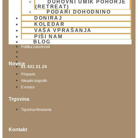
DUHOVNI UMIK POHORJE
(RETREAT)
Obišči nas
PODARI DOHODNINO
DONIRAJ
Lokacija
KOLEDAR
Urnik templja
VAŠA VPRAŠANJA
Nedeljsko srečanje
PIŠI NAM
Parkiranje
BLOG
Politika zasebnosti
Novice
01 431 21 24
Prispevki
Aktualni dogodki
E-novice
Trgovina
Trgovina Atmarama
Kontakt