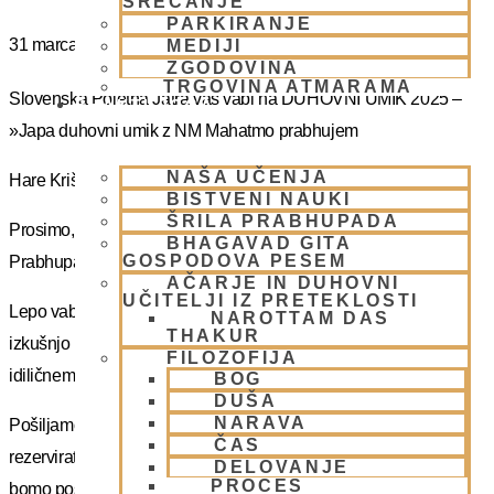
SREČANJE
PARKIRANJE
31 marca
MEDIJI
ZGODOVINA
TRGOVINA ATMARAMA
Slovenska Poletna Jatra vas vabi na DUHOVNI UMIK 2025 –
BHAKTI JOGA
»Japa duhovni umik z NM Mahatmo prabhujem
NAŠA UČENJA
Hare Krišna, dragi bhakte!
BISTVENI NAUKI
ŠRILA PRABHUPADA
Prosimo, sprejmite naše ponižno spoštovanje! Vsa slava Šrila
BHAGAVAD GITA
GOSPODOVA PESEM
Prabhupadu!
AČARJE IN DUHOVNI
UČITELJI IZ PRETEKLOSTI
Lepo vabljeni na 5-dnevno nepozabno transcendentalno
NAROTTAM DAS
THAKUR
izkušnjo na DUHOVNI UMIK, ki bo potekal sredi gozdov na
FILOZOFIJA
idiličnem Pohorju.
BOG
DUŠA
NARAVA
Pošiljamo vam samo osnovno informacijo tako da si lahko
ČAS
rezervirate dopust. Več podatkov in možnost za prijavo vam
DELOVANJE
PROCES
bomo poslal kasneje.