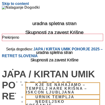
Skip to content
uradna spletna stran
Skupnosti za zavest Krišne
Prekinjeno
Serija dogodkov:
JAPA / KIRTAN UMIK POHORJE 2025 –
uradna spletna stran
RETRET SLOVENIA
Skupnosti za zavest Krišne
OBIŠČI NAS
JAPA / KIRTAN UMIK
POHORJE 2025 –
KJE SE NAHAJAMO –
TEMPELJ HARE KRIŠNA –
ISKCON LJUBLJANA
RETRET SLOVENIA
URNIK TEMPLJA
NEDELJSKO