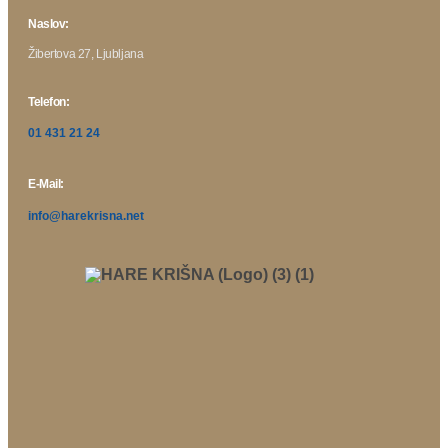
Naslov:
Žibertova 27, Ljubljana
Telefon:
01 431 21 24
E-Mail:
info@harekrisna.net