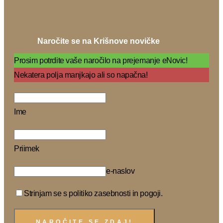
Naročite se na Krišnove novičke
Prosim potrdite vaše naročilo na prejemanje eNovic!
Nekatera polja manjkajo ali so napačna!
Ime
Priimek
e-naslov
Strinjam se s politiko zasebnosti in pogoji.