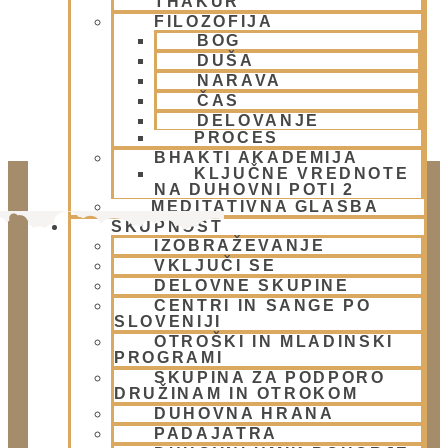
THAKUR
FILOZOFIJA
BOG
DUŠA
NARAVA
ČAS
DELOVANJE
PROCES
BHAKTI AKADEMIJA
KLJUČNE VREDNOTE
NA DUHOVNI POTI 2
MEDITATIVNA GLASBA
SKUPNOST
IZOBRAŽEVANJE
VKLJUČI SE
DELOVNE SKUPINE
CENTRI IN SANGE PO
SLOVENIJI
OTROŠKI IN MLADINSKI
PROGRAMI
Doniraj
SKUPINA ZA PODPORO
DRUŽINAM IN OTROKOM
Klikni gumb spodaj.
DUHOVNA HRANA
Doniraj
PADAJATRA