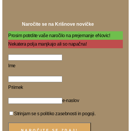
Naročite se na Krišnove novičke
Prosim potrdite vaše naročilo na prejemanje eNovic!
Nekatera polja manjkajo ali so napačna!
Ime
Priimek
e-naslov
Strinjam se s politiko zasebnosti in pogoji.