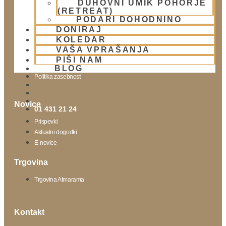
DUHOVNI UMIK POHORJE
(RETREAT)
Obišči nas
PODARI DOHODNINO
DONIRAJ
Lokacija
KOLEDAR
Urnik templja
VAŠA VPRAŠANJA
Nedeljsko srečanje
PIŠI NAM
Parkiranje
BLOG
Politika zasebnosti
Novice
01 431 21 24
Prispevki
Aktualni dogodki
E-novice
Trgovina
Trgovina Atmarama
Kontakt