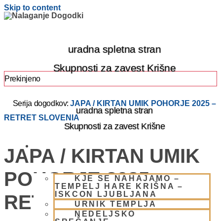
Skip to content
uradna spletna stran
Skupnosti za zavest Krišne
Prekinjeno
Serija dogodkov:
JAPA / KIRTAN UMIK POHORJE 2025 –
uradna spletna stran
RETRET SLOVENIA
Skupnosti za zavest Krišne
OBIŠČI NAS
JAPA / KIRTAN UMIK
POHORJE 2025 –
KJE SE NAHAJAMO –
TEMPELJ HARE KRIŠNA –
ISKCON LJUBLJANA
RETRET SLOVENIA
URNIK TEMPLJA
NEDELJSKO