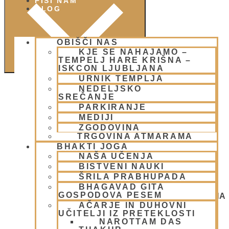
PIŠI NAM
BLOG
OBIŠČI NAS
KJE SE NAHAJAMO –
TEMPELJ HARE KRIŠNA –
ISKCON LJUBLJANA
URNIK TEMPLJA
NEDELJSKO
SREČANJE
PARKIRANJE
MEDIJI
ZGODOVINA
TRGOVINA ATMARAMA
BHAKTI JOGA
NAŠA UČENJA
BISTVENI NAUKI
ŠRILA PRABHUPADA
BHAGAVAD GITA
GOSPODOVA PESEM
NEDELJSKO SREČANJE - CENTER HARE KRIŠNA
LJUBLJANA
AČARJE IN DUHOVNI
OGNJENO ŽRTVOVANJE - NARASIMHA JAGJA -
UČITELJI IZ PRETEKLOSTI
VSAKO SOBOTO
NAROTTAM DAS