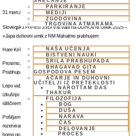
SREČANJE
PARKIRANJE
31 marca
MEDIJI
ZGODOVINA
TRGOVINA ATMARAMA
Slovenska Poletna Jatra vas vabi na DUHOVNI UMIK 2025 –
BHAKTI JOGA
»Japa duhovni umik z NM Mahatmo prabhujem
NAŠA UČENJA
Hare Krišna, dragi bhakte!
BISTVENI NAUKI
ŠRILA PRABHUPADA
Prosimo, sprejmite naše ponižno spoštovanje! Vsa slava Šrila
BHAGAVAD GITA
GOSPODOVA PESEM
Prabhupadu!
AČARJE IN DUHOVNI
UČITELJI IZ PRETEKLOSTI
Lepo vabljeni na 5-dnevno nepozabno transcendentalno
NAROTTAM DAS
THAKUR
izkušnjo na DUHOVNI UMIK, ki bo potekal sredi gozdov na
FILOZOFIJA
idiličnem Pohorju.
BOG
DUŠA
NARAVA
Pošiljamo vam samo osnovno informacijo tako da si lahko
ČAS
rezervirate dopust. Več podatkov in možnost za prijavo vam
DELOVANJE
PROCES
bomo poslal kasneje.