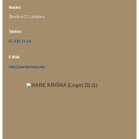
Naslov:
Žibertova 27, Ljubljana
Telefon:
01 431 21 24
E-Mail:
info@harekrisna.net