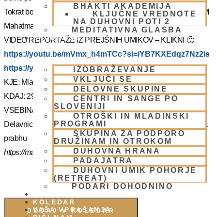
BHAKTI AKADEMIJA
Tokrat bo z nami Šrila Prabhupadov učenec, duhovni učitelj NM
KLJUČNE VREDNOTE
NA DUHOVNI POTI 2
Mahatma prabhu. Redka priložnost, ki jo ne velja izpustiti.
MEDITATIVNA GLASBA
SKUPNOST
VIDEO REPORTAŽE IZ PREJŠNIH UMIKOV – KLIKNI 🙂
https://youtu.be/mVmx_h4mTCc?si=iYB7KXEdqz7Nz2is
https://youtu.be/AziuZJyrho4?si=Zr5a_H8Hj-X888vW
IZOBRAŽEVANJE
VKLJUČI SE
KJE: Mladinski dom na Smolniku (mariborsko Pohorje)
DELOVNE SKUPINE
KDAJ: 29.7.- 2.8.2025 (od torka do sobote)
CENTRI IN SANGE PO
SLOVENIJI
VSEBINA:
OTROŠKI IN MLADINSKI
PROGRAMI
Delavnice in bo vodil, Šrila Prabhupadov učenec NM Mahatma
SKUPINA ZA PODPORO
prabhu
DRUŽINAM IN OTROKOM
DUHOVNA HRANA
https://mahatmadas.com
PADAJATRA
DUHOVNI UMIK POHORJE
(RETREAT)
PODARI DOHODNINO
DONIRAJ
KOLEDAR
VAŠA VPRAŠANJA
DODAJ V KOLEDAR