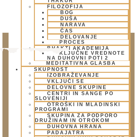
THAKUR
FILOZOFIJA
BOG
DUŠA
NARAVA
ČAS
DELOVANJE
PROCES
BHAKTI AKADEMIJA
KLJUČNE VREDNOTE
NA DUHOVNI POTI 2
MEDITATIVNA GLASBA
SKUPNOST
IZOBRAŽEVANJE
VKLJUČI SE
DELOVNE SKUPINE
CENTRI IN SANGE PO
Doniraj
SLOVENIJI
OTROŠKI IN MLADINSKI
Klikni gumb spodaj.
PROGRAMI
Doniraj
SKUPINA ZA PODPORO
DRUŽINAM IN OTROKOM
DUHOVNA HRANA
Obišči nas
PADAJATRA