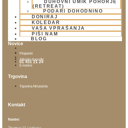
DUHOVNI UMIK POHORJE
Lokacija
(RETREAT)
Urnik templja
PODARI DOHODNINO
Nedeljsko srečanje
DONIRAJ
KOLEDAR
Parkiranje
VAŠA VPRAŠANJA
Politika zasebnosti
PIŠI NAM
BLOG
Novice
Prispevki
Aktualni dogodki
01 431 21 24
E-novice
Trgovina
Trgovina Atmarama
Kontakt
Naslov:
Žibertova 27, Ljubljana