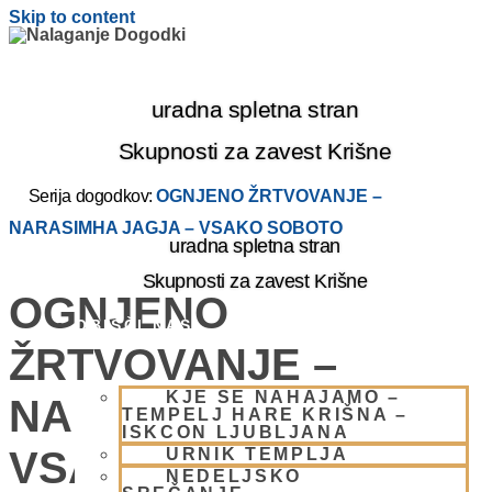
Skip to content
uradna spletna stran
Skupnosti za zavest Krišne
Serija dogodkov:
OGNJENO ŽRTVOVANJE –
NARASIMHA JAGJA – VSAKO SOBOTO
uradna spletna stran
Skupnosti za zavest Krišne
OGNJENO
OBIŠČI NAS
ŽRTVOVANJE –
KJE SE NAHAJAMO –
NARASIMHA JAGJA –
TEMPELJ HARE KRIŠNA –
ISKCON LJUBLJANA
VSAKO SOBOTO
URNIK TEMPLJA
NEDELJSKO