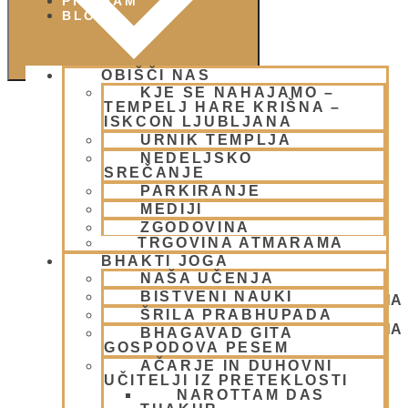
PIŠI NAM
BLOG
OBIŠČI NAS
KJE SE NAHAJAMO –
TEMPELJ HARE KRIŠNA –
ISKCON LJUBLJANA
URNIK TEMPLJA
NEDELJSKO
SREČANJE
PARKIRANJE
MEDIJI
ZGODOVINA
TRGOVINA ATMARAMA
BHAKTI JOGA
NAŠA UČENJA
BISTVENI NAUKI
NEDELJSKO SREČANJE - CENTER HARE KRIŠNA
ŠRILA PRABHUPADA
LJUBLJANA
NEDELJSKO SREČANJE - CENTER HARE KRIŠNA
BHAGAVAD GITA
LJUBLJANA
GOSPODOVA PESEM
AČARJE IN DUHOVNI
UČITELJI IZ PRETEKLOSTI
NAROTTAM DAS