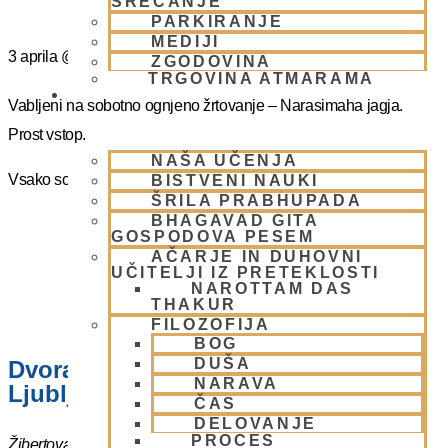
SREČANJE
PARKIRANJE
MEDIJI
3 aprila
@
16:00
-
17:00
ZGODOVINA
TRGOVINA ATMARAMA
BHAKTI JOGA
Vabljeni na sobotno ognjeno žrtovanje – Narasimaha jagja.
Prost vstop.
NAŠA UČENJA
Vsako soboto ob 16.00 do 17:00
BISTVENI NAUKI
ŠRILA PRABHUPADA
BHAGAVAD GITA
GOSPODOVA PESEM
AČARJE IN DUHOVNI
UČITELJI IZ PRETEKLOSTI
NAROTTAM DAS
THAKUR
FILOZOFIJA
BOG
DUŠA
Dvorana – Center Hare Krišna v
NARAVA
Ljubljani
ČAS
DELOVANJE
PROCES
Žibertova 27