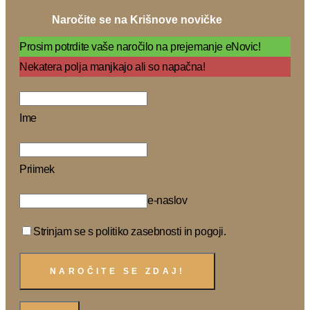
Naročite se na Krišnove novičke
Prosim potrdite vaše naročilo na prejemanje eNovic!
Nekatera polja manjkajo ali so napačna!
Ime
Priimek
e-naslov
Strinjam se s politiko zasebnosti in pogoji.