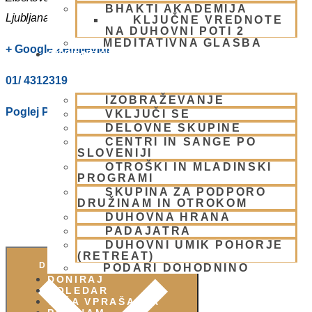
BHAKTI AKADEMIJA
Ljubljana
,
1000
Slovenia
KLJUČNE VREDNOTE
NA DUHOVNI POTI 2
MEDITATIVNA GLASBA
+ Google Zemljevidi
SKUPNOST
01/ 4312319
IZOBRAŽEVANJE
Poglej Prizorišče spletno stran
VKLJUČI SE
DELOVNE SKUPINE
CENTRI IN SANGE PO
SLOVENIJI
OTROŠKI IN MLADINSKI
PROGRAMI
SKUPINA ZA PODPORO
DRUŽINAM IN OTROKOM
DUHOVNA HRANA
PADAJATRA
DUHOVNI UMIK POHORJE
(RETREAT)
DODAJ V KOLEDAR
PODARI DOHODNINO
DONIRAJ
KOLEDAR
VAŠA VPRAŠANJA