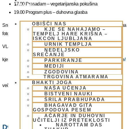
PIŠI NAM
17.00 Prasadam – vegetarijanska pokušina
BLOG
19.00 Program plus – duhovna glasba
OBIŠČI NAS
Snemanje in slikanje gostov je v templju prepovedano. Lahko pa
KJE SE NAHAJAMO –
fotografirate slikate božanstva in slike v dvorani.
TEMPELJ HARE KRIŠNA –
ISKCON LJUBLJANA
URNIK TEMPLJA
VLJUDNO VABLJENI
NEDELJSKO
SREČANJE
kje in kako parkirati –
https://www.harekrisna.net/parkiranje/
PARKIRANJE
MEDIJI
ZGODOVINA
TRGOVINA ATMARAMA
BHAKTI JOGA
več info na spodnji povezavi
NAŠA UČENJA
BISTVENI NAUKI
NEDELJSKO SREČANJE
ŠRILA PRABHUPADA
BHAGAVAD GITA
GOSPODOVA PESEM
AČARJE IN DUHOVNI
UČITELJI IZ PRETEKLOSTI
NAROTTAM DAS
Dvorana – Center Hare Krišna v