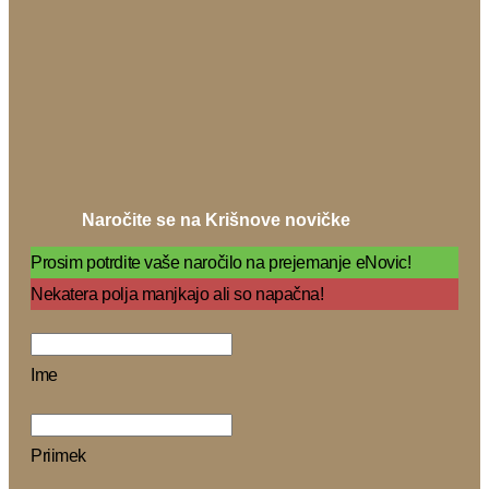
Naročite se na Krišnove novičke
Prosim potrdite vaše naročilo na prejemanje eNovic!
Nekatera polja manjkajo ali so napačna!
Ime
Priimek