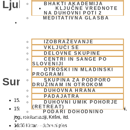
Ljubljana)
BHAKTI AKADEMIJA
KLJUČNE VREDNOTE
NA DUHOVNI POTI 2
MEDITATIVNA GLASBA
SKUPNOST
IZOBRAŽEVANJE
VKLJUČI SE
DELOVNE SKUPINE
CENTRI IN SANGE PO
SLOVENIJI
OTROŠKI IN MLADINSKI
PROGRAMI
Sunday Feast
SKUPINA ZA PODPORO
DRUŽINAM IN OTROKOM
DUHOVNA HRANA
PADAJATRA
15.00 Bhadžani – duhovna glasba
DUHOVNI UMIK POHORJE
(RETREAT)
15:40 Predavanje – predavanja iz zakladnice Ved o karmi,
PODARI DOHODNINO
DONIRAJ
jogi, reinkarnaciji, Krišni, itd.
KOLEDAR
16:30 Kirtan – duhovni ples
VAŠA VPRAŠANJA