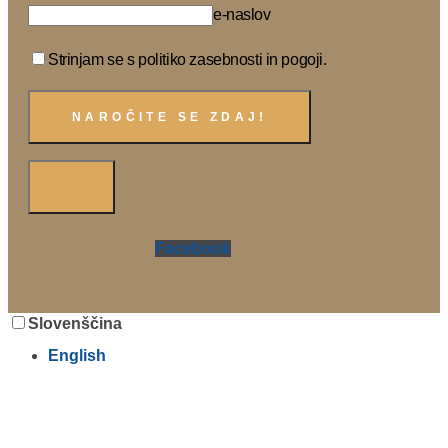
e-naslov
Strinjam se s politiko zasebnosti in pogoji.
Facebook
Slovenščina
English