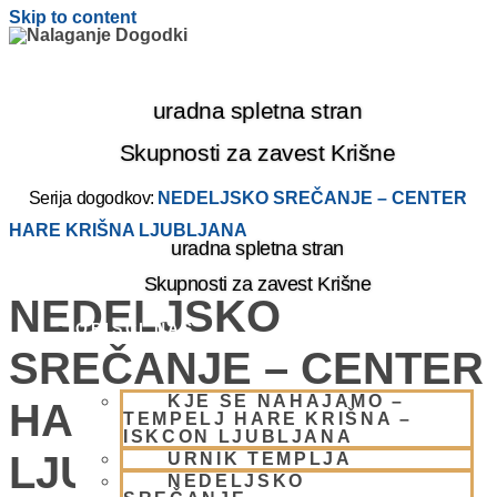
Skip to content
uradna spletna stran
Skupnosti za zavest Krišne
Serija dogodkov:
NEDELJSKO SREČANJE – CENTER
HARE KRIŠNA LJUBLJANA
uradna spletna stran
Skupnosti za zavest Krišne
NEDELJSKO
OBIŠČI NAS
SREČANJE – CENTER
KJE SE NAHAJAMO –
HARE KRIŠNA
TEMPELJ HARE KRIŠNA –
ISKCON LJUBLJANA
LJUBLJANA
URNIK TEMPLJA
NEDELJSKO