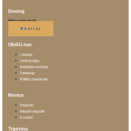
Doniraj
Klikni gumb spodaj.
Doniraj
Obišči nas
Lokacija
Urnik templja
Nedeljsko srečanje
Parkiranje
Politika zasebnosti
Novice
Prispevki
Aktualni dogodki
E-novice
Trgovina