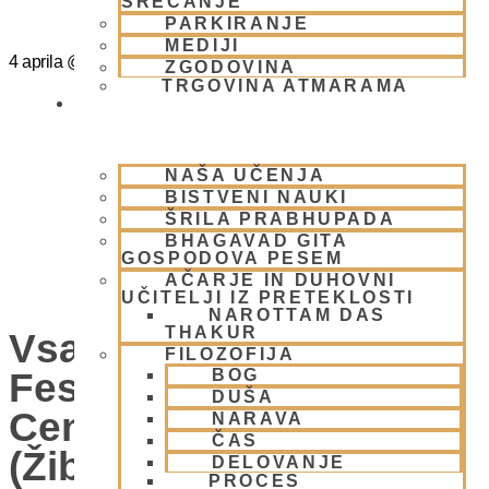
SREČANJE
PARKIRANJE
MEDIJI
4 aprila
@
15:00
-
20:00
ZGODOVINA
TRGOVINA ATMARAMA
BHAKTI JOGA
NAŠA UČENJA
BISTVENI NAUKI
ŠRILA PRABHUPADA
BHAGAVAD GITA
GOSPODOVA PESEM
AČARJE IN DUHOVNI
UČITELJI IZ PRETEKLOSTI
NAROTTAM DAS
THAKUR
Vsako Nedeljo Mini
FILOZOFIJA
Festival V Hare Krišna
BOG
DUŠA
Centru – VABLJENI
NARAVA
ČAS
(Žibertova 27, 1000
DELOVANJE
PROCES