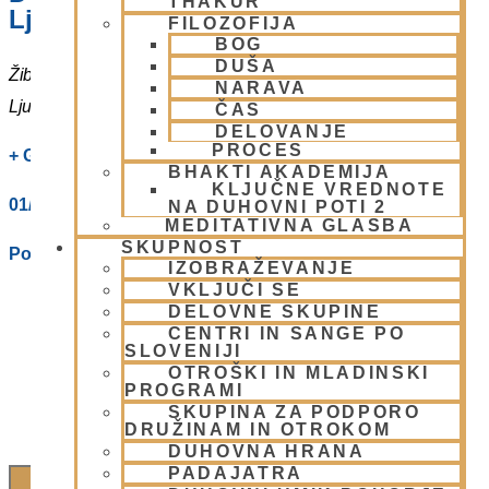
THAKUR
Ljubljani
FILOZOFIJA
BOG
DUŠA
Žibertova 27
NARAVA
Ljubljana
,
1000
Slovenia
ČAS
DELOVANJE
PROCES
+ Google Zemljevidi
BHAKTI AKADEMIJA
KLJUČNE VREDNOTE
01/ 4312319
NA DUHOVNI POTI 2
MEDITATIVNA GLASBA
SKUPNOST
Poglej Prizorišče spletno stran
IZOBRAŽEVANJE
VKLJUČI SE
DELOVNE SKUPINE
CENTRI IN SANGE PO
SLOVENIJI
OTROŠKI IN MLADINSKI
PROGRAMI
SKUPINA ZA PODPORO
DRUŽINAM IN OTROKOM
DUHOVNA HRANA
PADAJATRA