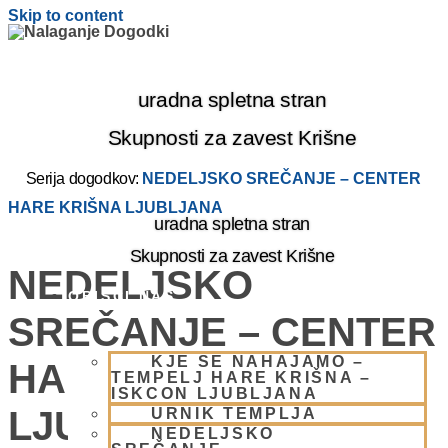
Skip to content
uradna spletna stran
Skupnosti za zavest Krišne
Serija dogodkov:
NEDELJSKO SREČANJE – CENTER
HARE KRIŠNA LJUBLJANA
uradna spletna stran
Skupnosti za zavest Krišne
NEDELJSKO
OBIŠČI NAS
SREČANJE – CENTER
KJE SE NAHAJAMO –
HARE KRIŠNA
TEMPELJ HARE KRIŠNA –
ISKCON LJUBLJANA
LJUBLJANA
URNIK TEMPLJA
NEDELJSKO