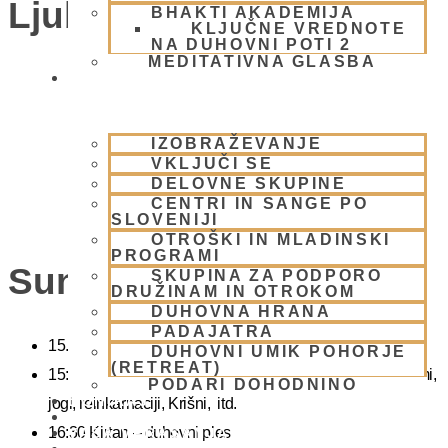
Ljubljana)
BHAKTI AKADEMIJA
KLJUČNE VREDNOTE
NA DUHOVNI POTI 2
MEDITATIVNA GLASBA
SKUPNOST
IZOBRAŽEVANJE
VKLJUČI SE
DELOVNE SKUPINE
CENTRI IN SANGE PO
SLOVENIJI
OTROŠKI IN MLADINSKI
PROGRAMI
Sunday Feast
SKUPINA ZA PODPORO
DRUŽINAM IN OTROKOM
DUHOVNA HRANA
PADAJATRA
15.00 Bhadžani – duhovna glasba
DUHOVNI UMIK POHORJE
(RETREAT)
15:40 Predavanje – predavanja iz zakladnice Ved o karmi,
PODARI DOHODNINO
DONIRAJ
jogi, reinkarnaciji, Krišni, itd.
KOLEDAR
16:30 Kirtan – duhovni ples
VAŠA VPRAŠANJA