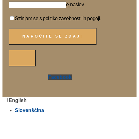
e-naslov
Strinjam se s politiko zasebnosti in pogoji.
Facebook
English
Slovenščina