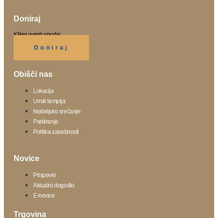
Doniraj
Klikni gumb spodaj.
Doniraj
Obišči nas
Lokacija
Urnik templja
Nedeljsko srečanje
Parkiranje
Politika zasebnosti
Novice
Prispevki
Aktualni dogodki
E-novice
Trgovina