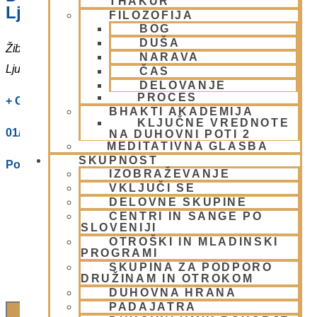
THAKUR
Ljubljani
FILOZOFIJA
BOG
DUŠA
Žibertova 27
NARAVA
Ljubljana
,
1000
Slovenia
ČAS
DELOVANJE
PROCES
+ Google Zemljevidi
BHAKTI AKADEMIJA
KLJUČNE VREDNOTE
01/ 4312319
NA DUHOVNI POTI 2
MEDITATIVNA GLASBA
SKUPNOST
Poglej Prizorišče spletno stran
IZOBRAŽEVANJE
VKLJUČI SE
DELOVNE SKUPINE
CENTRI IN SANGE PO
SLOVENIJI
OTROŠKI IN MLADINSKI
PROGRAMI
SKUPINA ZA PODPORO
DRUŽINAM IN OTROKOM
DUHOVNA HRANA
PADAJATRA