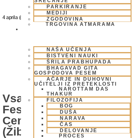
SREČANJE
PARKIRANJE
MEDIJI
4 aprila
@
15:00
-
20:00
ZGODOVINA
TRGOVINA ATMARAMA
BHAKTI JOGA
NAŠA UČENJA
BISTVENI NAUKI
ŠRILA PRABHUPADA
BHAGAVAD GITA
GOSPODOVA PESEM
AČARJE IN DUHOVNI
UČITELJI IZ PRETEKLOSTI
NAROTTAM DAS
THAKUR
Vsako Nedeljo Mini
FILOZOFIJA
Festival V Hare Krišna
BOG
DUŠA
Centru – VABLJENI
NARAVA
ČAS
(Žibertova 27, 1000
DELOVANJE
PROCES