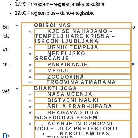
PIŠI NAM
17.00 Prasadam – vegetarijanska pokušina
BLOG
19.00 Program plus – duhovna glasba
OBIŠČI NAS
Snemanje in slikanje gostov je v templju prepovedano. Lahko pa
KJE SE NAHAJAMO –
fotografirate slikate božanstva in slike v dvorani.
TEMPELJ HARE KRIŠNA –
ISKCON LJUBLJANA
URNIK TEMPLJA
VLJUDNO VABLJENI
NEDELJSKO
SREČANJE
kje in kako parkirati –
https://www.harekrisna.net/parkiranje/
PARKIRANJE
MEDIJI
ZGODOVINA
TRGOVINA ATMARAMA
BHAKTI JOGA
več info na spodnji povezavi
NAŠA UČENJA
BISTVENI NAUKI
NEDELJSKO SREČANJE
ŠRILA PRABHUPADA
BHAGAVAD GITA
GOSPODOVA PESEM
AČARJE IN DUHOVNI
UČITELJI IZ PRETEKLOSTI
NAROTTAM DAS
Dvorana – Center Hare Krišna v