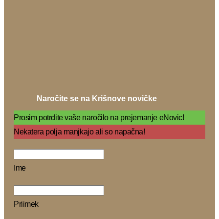
Naročite se na Krišnove novičke
Prosim potrdite vaše naročilo na prejemanje eNovic!
Nekatera polja manjkajo ali so napačna!
Ime
Priimek