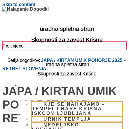
Skip to content
uradna spletna stran
Skupnosti za zavest Krišne
Prekinjeno
Serija dogodkov:
JAPA / KIRTAN UMIK POHORJE 2025 –
uradna spletna stran
RETRET SLOVENIA
Skupnosti za zavest Krišne
OBIŠČI NAS
JAPA / KIRTAN UMIK
POHORJE 2025 –
KJE SE NAHAJAMO –
TEMPELJ HARE KRIŠNA –
ISKCON LJUBLJANA
RETRET SLOVENIA
URNIK TEMPLJA
NEDELJSKO