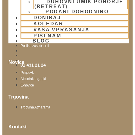
DUHOVNI UMIK POHORJE
(RETREAT)
Obišči nas
PODARI DOHODNINO
DONIRAJ
Lokacija
KOLEDAR
Urnik templja
VAŠA VPRAŠANJA
Nedeljsko srečanje
PIŠI NAM
Parkiranje
BLOG
Politika zasebnosti
Novice
01 431 21 24
Prispevki
Aktualni dogodki
E-novice
Trgovina
Trgovina Atmarama
Kontakt