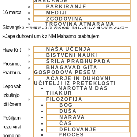
SREČANJE
PARKIRANJE
16 marca
MEDIJI
ZGODOVINA
TRGOVINA ATMARAMA
Slovenska Poletna Jatra vas vabi na DUHOVNI UMIK 2025 –
BHAKTI JOGA
»Japa duhovni umik z NM Mahatmo prabhujem
NAŠA UČENJA
Hare Krišna, dragi bhakte!
BISTVENI NAUKI
ŠRILA PRABHUPADA
Prosimo, sprejmite naše ponižno spoštovanje! Vsa slava Šrila
BHAGAVAD GITA
GOSPODOVA PESEM
Prabhupadu!
AČARJE IN DUHOVNI
UČITELJI IZ PRETEKLOSTI
Lepo vabljeni na 5-dnevno nepozabno transcendentalno
NAROTTAM DAS
THAKUR
izkušnjo na DUHOVNI UMIK, ki bo potekal sredi gozdov na
FILOZOFIJA
idiličnem Pohorju.
BOG
DUŠA
NARAVA
Pošiljamo vam samo osnovno informacijo tako da si lahko
ČAS
rezervirate dopust. Več podatkov in možnost za prijavo vam
DELOVANJE
PROCES
bomo poslal kasneje.