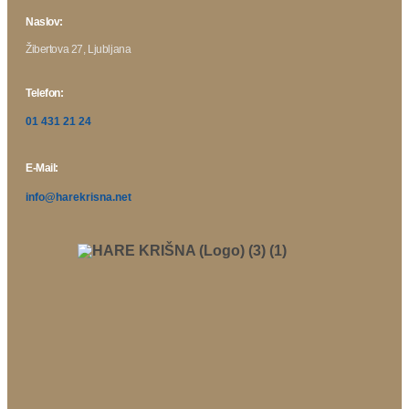
Naslov:
Žibertova 27, Ljubljana
Telefon:
01 431 21 24
E-Mail:
info@harekrisna.net