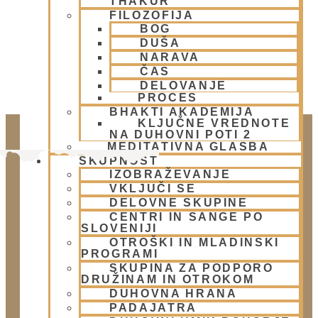
THAKUR
FILOZOFIJA
BOG
DUŠA
NARAVA
ČAS
DELOVANJE
PROCES
BHAKTI AKADEMIJA
KLJUČNE VREDNOTE
NA DUHOVNI POTI 2
MEDITATIVNA GLASBA
SKUPNOST
IZOBRAŽEVANJE
VKLJUČI SE
DELOVNE SKUPINE
CENTRI IN SANGE PO
SLOVENIJI
OTROŠKI IN MLADINSKI
PROGRAMI
Doniraj
SKUPINA ZA PODPORO
DRUŽINAM IN OTROKOM
Klikni gumb spodaj.
DUHOVNA HRANA
Doniraj
PADAJATRA