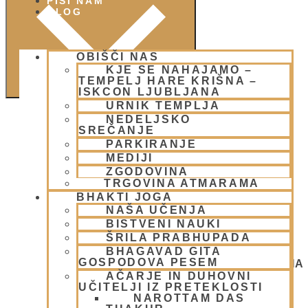
PIŠI NAM
BLOG
OBIŠČI NAS
KJE SE NAHAJAMO –
TEMPELJ HARE KRIŠNA –
ISKCON LJUBLJANA
URNIK TEMPLJA
NEDELJSKO
SREČANJE
PARKIRANJE
MEDIJI
ZGODOVINA
TRGOVINA ATMARAMA
BHAKTI JOGA
NAŠA UČENJA
BISTVENI NAUKI
ŠRILA PRABHUPADA
BHAGAVAD GITA
GOSPODOVA PESEM
NEDELJSKO SREČANJE - CENTER HARE KRIŠNA
LJUBLJANA
AČARJE IN DUHOVNI
OGNJENO ŽRTVOVANJE - NARASIMHA JAGJA -
UČITELJI IZ PRETEKLOSTI
VSAKO SOBOTO
NAROTTAM DAS