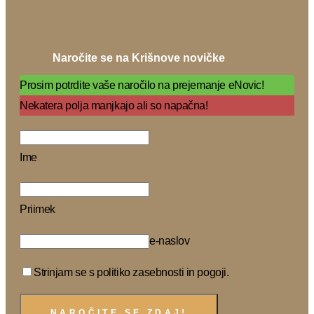
Naročite se na Krišnove novičke
Prosim potrdite vaše naročilo na prejemanje eNovic!
Nekatera polja manjkajo ali so napačna!
Ime
Priimek
e-naslov
Strinjam se s politiko zasebnosti in pogoji.