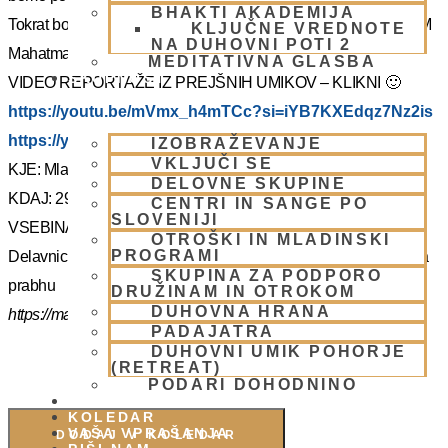
BHAKTI AKADEMIJA
Tokrat bo z nami Šrila Prabhupadov učenec, duhovni učitelj NM
KLJUČNE VREDNOTE
NA DUHOVNI POTI 2
Mahatma prabhu. Redka priložnost, ki jo ne velja izpustiti.
MEDITATIVNA GLASBA
SKUPNOST
VIDEO REPORTAŽE IZ PREJŠNIH UMIKOV – KLIKNI 🙂
https://youtu.be/mVmx_h4mTCc?si=iYB7KXEdqz7Nz2is
https://youtu.be/AziuZJyrho4?si=Zr5a_H8Hj-X888vW
IZOBRAŽEVANJE
VKLJUČI SE
KJE: Mladinski dom na Smolniku (mariborsko Pohorje)
DELOVNE SKUPINE
KDAJ: 29.7.- 2.8.2025 (od torka do sobote)
CENTRI IN SANGE PO
SLOVENIJI
VSEBINA:
OTROŠKI IN MLADINSKI
PROGRAMI
Delavnice in bo vodil, Šrila Prabhupadov učenec NM Mahatma
SKUPINA ZA PODPORO
prabhu
DRUŽINAM IN OTROKOM
DUHOVNA HRANA
https://mahatmadas.com
PADAJATRA
DUHOVNI UMIK POHORJE
(RETREAT)
PODARI DOHODNINO
DONIRAJ
KOLEDAR
VAŠA VPRAŠANJA
DODAJ V KOLEDAR