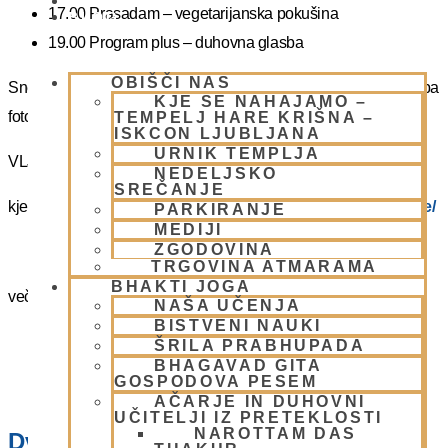
PIŠI NAM
17.00 Prasadam – vegetarijanska pokušina
BLOG
19.00 Program plus – duhovna glasba
OBIŠČI NAS
Snemanje in slikanje gostov je v templju prepovedano. Lahko pa
KJE SE NAHAJAMO –
fotografirate slikate božanstva in slike v dvorani.
TEMPELJ HARE KRIŠNA –
ISKCON LJUBLJANA
URNIK TEMPLJA
VLJUDNO VABLJENI
NEDELJSKO
SREČANJE
kje in kako parkirati –
https://www.harekrisna.net/parkiranje/
PARKIRANJE
MEDIJI
ZGODOVINA
TRGOVINA ATMARAMA
BHAKTI JOGA
več info na spodnji povezavi
NAŠA UČENJA
BISTVENI NAUKI
NEDELJSKO SREČANJE
ŠRILA PRABHUPADA
BHAGAVAD GITA
GOSPODOVA PESEM
AČARJE IN DUHOVNI
UČITELJI IZ PRETEKLOSTI
NAROTTAM DAS
Dvorana – Center Hare Krišna v