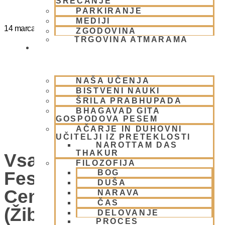
SREČANJE
PARKIRANJE
MEDIJI
14 marca
@
15:00
-
20:00
ZGODOVINA
TRGOVINA ATMARAMA
BHAKTI JOGA
NAŠA UČENJA
BISTVENI NAUKI
ŠRILA PRABHUPADA
BHAGAVAD GITA
GOSPODOVA PESEM
AČARJE IN DUHOVNI
UČITELJI IZ PRETEKLOSTI
NAROTTAM DAS
THAKUR
Vsako Nedeljo Mini
FILOZOFIJA
Festival V Hare Krišna
BOG
DUŠA
Centru – VABLJENI
NARAVA
ČAS
(Žibertova 27, 1000
DELOVANJE
PROCES