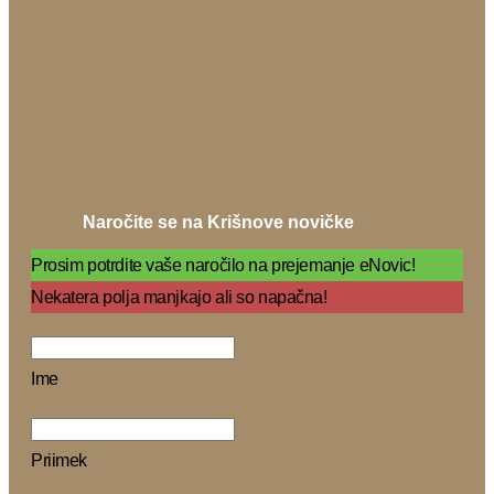
Naročite se na Krišnove novičke
Prosim potrdite vaše naročilo na prejemanje eNovic!
Nekatera polja manjkajo ali so napačna!
Ime
Priimek