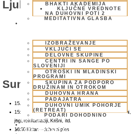
Ljubljana)
BHAKTI AKADEMIJA
KLJUČNE VREDNOTE
NA DUHOVNI POTI 2
MEDITATIVNA GLASBA
SKUPNOST
IZOBRAŽEVANJE
VKLJUČI SE
DELOVNE SKUPINE
CENTRI IN SANGE PO
SLOVENIJI
OTROŠKI IN MLADINSKI
PROGRAMI
Sunday Feast
SKUPINA ZA PODPORO
DRUŽINAM IN OTROKOM
DUHOVNA HRANA
PADAJATRA
15.00 Bhadžani – duhovna glasba
DUHOVNI UMIK POHORJE
(RETREAT)
15:40 Predavanje – predavanja iz zakladnice Ved o karmi,
PODARI DOHODNINO
DONIRAJ
jogi, reinkarnaciji, Krišni, itd.
KOLEDAR
16:30 Kirtan – duhovni ples
VAŠA VPRAŠANJA