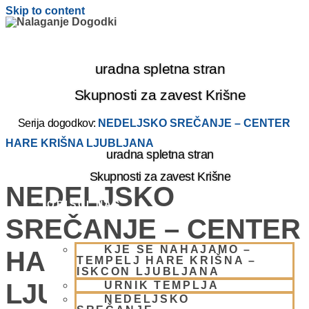
Skip to content
uradna spletna stran
Skupnosti za zavest Krišne
Serija dogodkov:
NEDELJSKO SREČANJE – CENTER
HARE KRIŠNA LJUBLJANA
uradna spletna stran
Skupnosti za zavest Krišne
NEDELJSKO
OBIŠČI NAS
SREČANJE – CENTER
KJE SE NAHAJAMO –
HARE KRIŠNA
TEMPELJ HARE KRIŠNA –
ISKCON LJUBLJANA
LJUBLJANA
URNIK TEMPLJA
NEDELJSKO