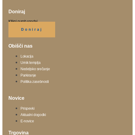
Doniraj
Klikni gumb spodaj.
Doniraj
Obišči nas
Lokacija
Urnik templja
Nedeljsko srečanje
Parkiranje
Politika zasebnosti
Novice
Prispevki
Aktualni dogodki
E-novice
Trgovina