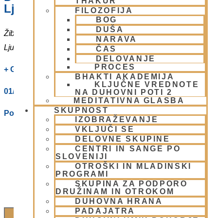
THAKUR
Ljubljani
FILOZOFIJA
BOG
DUŠA
Žibertova 27
NARAVA
Ljubljana
,
1000
Slovenia
ČAS
DELOVANJE
PROCES
+ Google Zemljevidi
BHAKTI AKADEMIJA
KLJUČNE VREDNOTE
01/ 4312319
NA DUHOVNI POTI 2
MEDITATIVNA GLASBA
SKUPNOST
Poglej Prizorišče spletno stran
IZOBRAŽEVANJE
VKLJUČI SE
DELOVNE SKUPINE
CENTRI IN SANGE PO
SLOVENIJI
OTROŠKI IN MLADINSKI
PROGRAMI
SKUPINA ZA PODPORO
DRUŽINAM IN OTROKOM
DUHOVNA HRANA
PADAJATRA