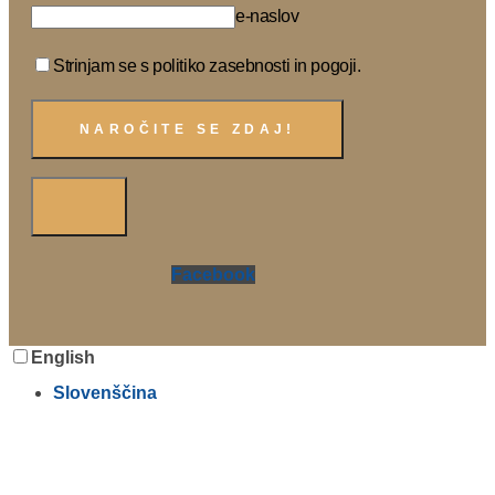
e-naslov
Strinjam se s politiko zasebnosti in pogoji.
Facebook
English
Slovenščina