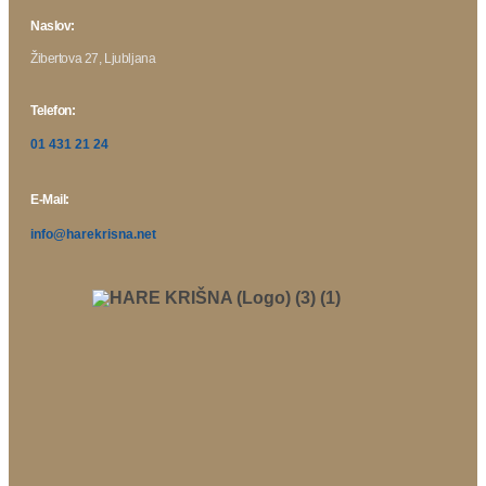
Naslov:
Žibertova 27, Ljubljana
Telefon:
01 431 21 24
E-Mail:
info@harekrisna.net