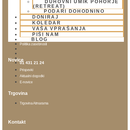
DUHOVNI UMIK POHORJE
(RETREAT)
Obišči nas
PODARI DOHODNINO
DONIRAJ
Lokacija
KOLEDAR
Urnik templja
VAŠA VPRAŠANJA
Nedeljsko srečanje
PIŠI NAM
Parkiranje
BLOG
Politika zasebnosti
Novice
01 431 21 24
Prispevki
Aktualni dogodki
E-novice
Trgovina
Trgovina Atmarama
Kontakt