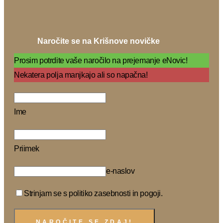
Naročite se na Krišnove novičke
Prosim potrdite vaše naročilo na prejemanje eNovic!
Nekatera polja manjkajo ali so napačna!
Ime
Priimek
e-naslov
Strinjam se s politiko zasebnosti in pogoji.