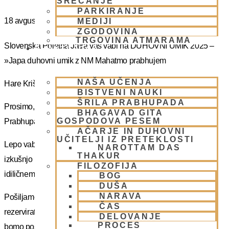
SREČANJE
PARKIRANJE
18 avgusta
MEDIJI
ZGODOVINA
TRGOVINA ATMARAMA
Slovenska Poletna Jatra vas vabi na DUHOVNI UMIK 2025 –
BHAKTI JOGA
»Japa duhovni umik z NM Mahatmo prabhujem
NAŠA UČENJA
Hare Krišna, dragi bhakte!
BISTVENI NAUKI
ŠRILA PRABHUPADA
Prosimo, sprejmite naše ponižno spoštovanje! Vsa slava Šrila
BHAGAVAD GITA
GOSPODOVA PESEM
Prabhupadu!
AČARJE IN DUHOVNI
UČITELJI IZ PRETEKLOSTI
Lepo vabljeni na 5-dnevno nepozabno transcendentalno
NAROTTAM DAS
THAKUR
izkušnjo na DUHOVNI UMIK, ki bo potekal sredi gozdov na
FILOZOFIJA
idiličnem Pohorju.
BOG
DUŠA
NARAVA
Pošiljamo vam samo osnovno informacijo tako da si lahko
ČAS
rezervirate dopust. Več podatkov in možnost za prijavo vam
DELOVANJE
PROCES
bomo poslal kasneje.