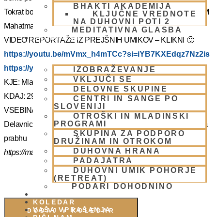
BHAKTI AKADEMIJA
Tokrat bo z nami Šrila Prabhupadov učenec, duhovni učitelj NM
KLJUČNE VREDNOTE
NA DUHOVNI POTI 2
Mahatma prabhu. Redka priložnost, ki jo ne velja izpustiti.
MEDITATIVNA GLASBA
SKUPNOST
VIDEO REPORTAŽE IZ PREJŠNIH UMIKOV – KLIKNI 🙂
https://youtu.be/mVmx_h4mTCc?si=iYB7KXEdqz7Nz2is
https://youtu.be/AziuZJyrho4?si=Zr5a_H8Hj-X888vW
IZOBRAŽEVANJE
VKLJUČI SE
KJE: Mladinski dom na Smolniku (mariborsko Pohorje)
DELOVNE SKUPINE
KDAJ: 29.7.- 2.8.2025 (od torka do sobote)
CENTRI IN SANGE PO
SLOVENIJI
VSEBINA:
OTROŠKI IN MLADINSKI
PROGRAMI
Delavnice in bo vodil, Šrila Prabhupadov učenec NM Mahatma
SKUPINA ZA PODPORO
prabhu
DRUŽINAM IN OTROKOM
DUHOVNA HRANA
https://mahatmadas.com
PADAJATRA
DUHOVNI UMIK POHORJE
(RETREAT)
PODARI DOHODNINO
DONIRAJ
KOLEDAR
VAŠA VPRAŠANJA
DODAJ V KOLEDAR