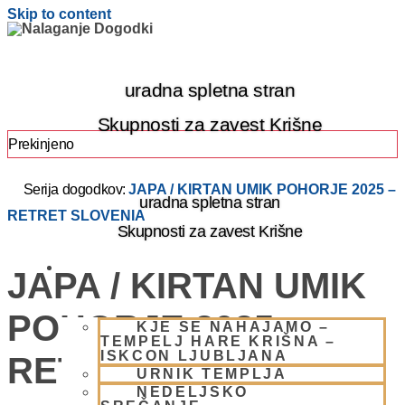
Skip to content
uradna spletna stran
Skupnosti za zavest Krišne
Prekinjeno
Serija dogodkov:
JAPA / KIRTAN UMIK POHORJE 2025 –
uradna spletna stran
RETRET SLOVENIA
Skupnosti za zavest Krišne
OBIŠČI NAS
JAPA / KIRTAN UMIK
POHORJE 2025 –
KJE SE NAHAJAMO –
TEMPELJ HARE KRIŠNA –
ISKCON LJUBLJANA
RETRET SLOVENIA
URNIK TEMPLJA
NEDELJSKO