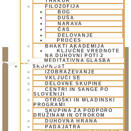
THAKUR
FILOZOFIJA
BOG
DUŠA
NARAVA
ČAS
DELOVANJE
PROCES
BHAKTI AKADEMIJA
KLJUČNE VREDNOTE
NA DUHOVNI POTI 2
MEDITATIVNA GLASBA
SKUPNOST
IZOBRAŽEVANJE
VKLJUČI SE
DELOVNE SKUPINE
CENTRI IN SANGE PO
SLOVENIJI
OTROŠKI IN MLADINSKI
PROGRAMI
Doniraj
SKUPINA ZA PODPORO
DRUŽINAM IN OTROKOM
Klikni gumb spodaj.
DUHOVNA HRANA
Doniraj
PADAJATRA