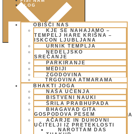
PIŠI NAM
BLOG
OBIŠČI NAS
KJE SE NAHAJAMO –
TEMPELJ HARE KRIŠNA –
ISKCON LJUBLJANA
URNIK TEMPLJA
NEDELJSKO
SREČANJE
PARKIRANJE
MEDIJI
ZGODOVINA
TRGOVINA ATMARAMA
BHAKTI JOGA
NAŠA UČENJA
BISTVENI NAUKI
ŠRILA PRABHUPADA
BHAGAVAD GITA
GOSPODOVA PESEM
NEDELJSKO SREČANJE - CENTER HARE KRIŠNA
LJUBLJANA
AČARJE IN DUHOVNI
OGNJENO ŽRTVOVANJE - NARASIMHA JAGJA -
UČITELJI IZ PRETEKLOSTI
VSAKO SOBOTO
NAROTTAM DAS