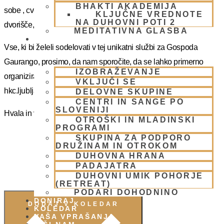
BHAKTI AKADEMIJA
sobe , cvetna soba, BBT skladišče in tempeljska dvorana,
KLJUČNE VREDNOTE
NA DUHOVNI POTI 2
dvorišče, otroško igrišče.
MEDITATIVNA GLASBA
SKUPNOST
Vse, ki bi želeli sodelovati v tej unikatni službi za Gospoda
Gaurango, prosimo, da nam sporočite, da se lahko primerno
IZOBRAŽEVANJE
organiziramo. Za dodatne informacije se lahko obrnite na
VKLJUČI SE
hkc.ljubljana@gmail.com
ali na WhatsApp (051 426800).
DELOVNE SKUPINE
CENTRI IN SANGE PO
SLOVENIJI
Hvala in vljudno vabljeni!
OTROŠKI IN MLADINSKI
PROGRAMI
SKUPINA ZA PODPORO
DRUŽINAM IN OTROKOM
DUHOVNA HRANA
PADAJATRA
DUHOVNI UMIK POHORJE
(RETREAT)
PODARI DOHODNINO
DONIRAJ
DODAJ V KOLEDAR
KOLEDAR
VAŠA VPRAŠANJA