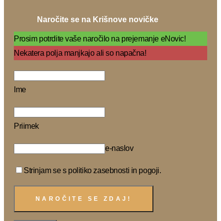
Naročite se na Krišnove novičke
Prosim potrdite vaše naročilo na prejemanje eNovic!
Nekatera polja manjkajo ali so napačna!
Ime
Priimek
e-naslov
Strinjam se s politiko zasebnosti in pogoji.