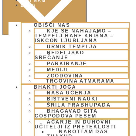
PIŠI NAM
BLOG
OBIŠČI NAS
KJE SE NAHAJAMO –
TEMPELJ HARE KRIŠNA –
ISKCON LJUBLJANA
URNIK TEMPLJA
NEDELJSKO
SREČANJE
PARKIRANJE
MEDIJI
ZGODOVINA
TRGOVINA ATMARAMA
BHAKTI JOGA
NAŠA UČENJA
BISTVENI NAUKI
POSTANI
ŠRILA PRABHUPADA
MENIH - ZA 3 DNI
BHAGAVAD GITA
VABILO NA ČISTILNO AKCIJO "GUNDIČA
GOSPODOVA PESEM
MARDŽANAM" (7.in 8.marec)
AČARJE IN DUHOVNI
UČITELJI IZ PRETEKLOSTI
NAROTTAM DAS