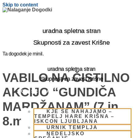
Skip to content
uradna spletna stran
Skupnosti za zavest Krišne
Ta dogodek je minil.
uradna spletna stran
VABILO NA ČISTILNO
Skupnosti za zavest Krišne
AKCIJO “GUNDIČA
OBIŠČI NAS
MARDŽANAM” (7.in
KJE SE NAHAJAMO –
TEMPELJ HARE KRIŠNA –
8.marec)
ISKCON LJUBLJANA
URNIK TEMPLJA
NEDELJSKO