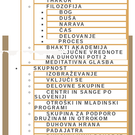
THAKUR
FILOZOFIJA
BOG
DUŠA
NARAVA
ČAS
DELOVANJE
PROCES
BHAKTI AKADEMIJA
KLJUČNE VREDNOTE
NA DUHOVNI POTI 2
MEDITATIVNA GLASBA
SKUPNOST
IZOBRAŽEVANJE
VKLJUČI SE
DELOVNE SKUPINE
CENTRI IN SANGE PO
SLOVENIJI
Doniraj
OTROŠKI IN MLADINSKI
PROGRAMI
Klikni gumb spodaj.
SKUPINA ZA PODPORO
Doniraj
DRUŽINAM IN OTROKOM
DUHOVNA HRANA
PADAJATRA
Obišči nas