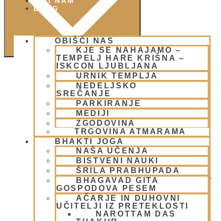
PIŠI NAM
BLOG
OBIŠČI NAS
KJE SE NAHAJAMO –
TEMPELJ HARE KRIŠNA –
ISKCON LJUBLJANA
URNIK TEMPLJA
NEDELJSKO
SREČANJE
PARKIRANJE
MEDIJI
ZGODOVINA
TRGOVINA ATMARAMA
BHAKTI JOGA
NAŠA UČENJA
BISTVENI NAUKI
OBISK IN
ŠRILA PRABHUPADA
PREDAVANJE N.S. Bhakti Anande Tirthe Swamija.
BHAGAVAD GITA
OGNJENO ŽRTVOVANJE - NARASIMHA JAGJA -
GOSPODOVA PESEM
VSAKO SOBOTO
AČARJE IN DUHOVNI
UČITELJI IZ PRETEKLOSTI
NAROTTAM DAS