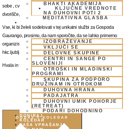
BHAKTI AKADEMIJA
sobe , cvetna soba, BBT skladišče in tempeljska dvorana,
KLJUČNE VREDNOTE
NA DUHOVNI POTI 2
dvorišče, otroško igrišče.
MEDITATIVNA GLASBA
SKUPNOST
Vse, ki bi želeli sodelovati v tej unikatni službi za Gospoda
Gaurango, prosimo, da nam sporočite, da se lahko primerno
IZOBRAŽEVANJE
organiziramo. Za dodatne informacije se lahko obrnite na
VKLJUČI SE
hkc.ljubljana@gmail.com
ali na WhatsApp (051 426800).
DELOVNE SKUPINE
CENTRI IN SANGE PO
SLOVENIJI
Hvala in vljudno vabljeni!
OTROŠKI IN MLADINSKI
PROGRAMI
SKUPINA ZA PODPORO
DRUŽINAM IN OTROKOM
DUHOVNA HRANA
PADAJATRA
DUHOVNI UMIK POHORJE
(RETREAT)
PODARI DOHODNINO
DONIRAJ
DODAJ V KOLEDAR
KOLEDAR
VAŠA VPRAŠANJA