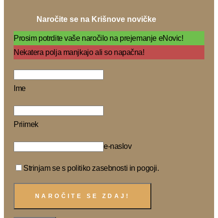
Naročite se na Krišnove novičke
Prosim potrdite vaše naročilo na prejemanje eNovic!
Nekatera polja manjkajo ali so napačna!
Ime
Priimek
e-naslov
Strinjam se s politiko zasebnosti in pogoji.