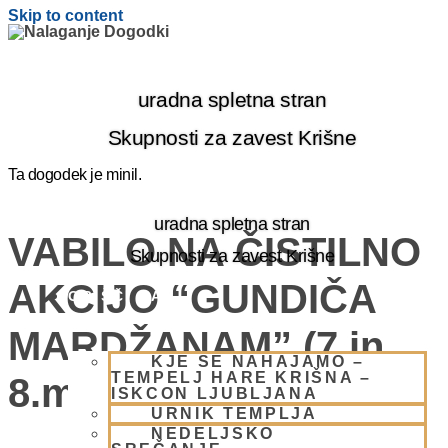
Skip to content
uradna spletna stran
Skupnosti za zavest Krišne
Ta dogodek je minil.
uradna spletna stran
VABILO NA ČISTILNO
Skupnosti za zavest Krišne
AKCIJO “GUNDIČA
OBIŠČI NAS
MARDŽANAM” (7.in
KJE SE NAHAJAMO –
TEMPELJ HARE KRIŠNA –
8.marec)
ISKCON LJUBLJANA
URNIK TEMPLJA
NEDELJSKO