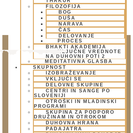
THAKUR
FILOZOFIJA
BOG
DUŠA
NARAVA
ČAS
DELOVANJE
PROCES
BHAKTI AKADEMIJA
KLJUČNE VREDNOTE
NA DUHOVNI POTI 2
MEDITATIVNA GLASBA
SKUPNOST
IZOBRAŽEVANJE
VKLJUČI SE
DELOVNE SKUPINE
CENTRI IN SANGE PO
SLOVENIJI
Doniraj
OTROŠKI IN MLADINSKI
PROGRAMI
Klikni gumb spodaj.
SKUPINA ZA PODPORO
Doniraj
DRUŽINAM IN OTROKOM
DUHOVNA HRANA
PADAJATRA
Obišči nas