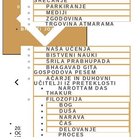
SREČANJE
PARKIRANJE
DODAJ V KOLEDAR
MEDIJI
ZGODOVINA
TRGOVINA ATMARAMA
BHAKTI JOGA
NAŠA UČENJA
BISTVENI NAUKI
ŠRILA PRABHUPADA
BHAGAVAD GITA
GOSPODOVA PESEM
AČARJE IN DUHOVNI
UČITELJI IZ PRETEKLOSTI
NAROTTAM DAS
THAKUR
FILOZOFIJA
BOG
DUŠA
NARAVA
ČAS
Padajatra
2026
DELOVANJE
OGNJENO ŽRTVOVANJE - NARASIMHA JAGJA -
PROCES