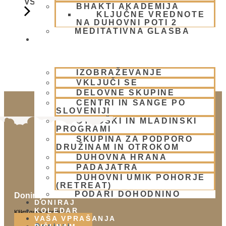
VSAKO SOBOTO
BHAKTI AKADEMIJA
KLJUČNE VREDNOTE
NA DUHOVNI POTI 2
MEDITATIVNA GLASBA
SKUPNOST
IZOBRAŽEVANJE
VKLJUČI SE
DELOVNE SKUPINE
CENTRI IN SANGE PO
SLOVENIJI
OTROŠKI IN MLADINSKI
PROGRAMI
SKUPINA ZA PODPORO
DRUŽINAM IN OTROKOM
DUHOVNA HRANA
PADAJATRA
DUHOVNI UMIK POHORJE
(RETREAT)
PODARI DOHODNINO
Doniraj
DONIRAJ
KOLEDAR
Klikni gumb spodaj.
VAŠA VPRAŠANJA
Doniraj