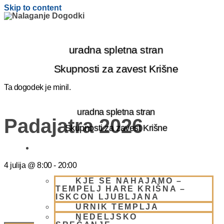
Skip to content
uradna spletna stran
Skupnosti za zavest Krišne
Ta dogodek je minil.
uradna spletna stran
Padajatra 2026
Skupnosti za zavest Krišne
OBIŠČI NAS
4 julija
@
8:00
-
20:00
KJE SE NAHAJAMO –
TEMPELJ HARE KRIŠNA –
ISKCON LJUBLJANA
URNIK TEMPLJA
NEDELJSKO