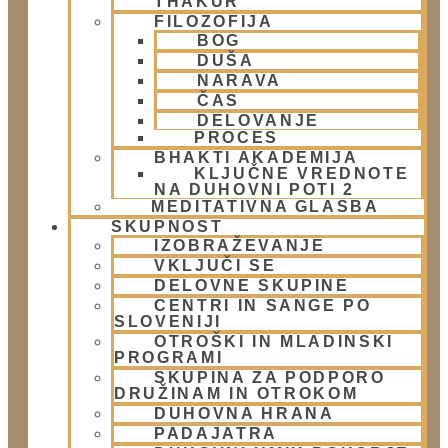
THAKUR
FILOZOFIJA
BOG
Naslov:
DUŠA
Žibertova 27, Ljubljana
NARAVA
ČAS
DELOVANJE
Telefon:
PROCES
01 431 21 24
BHAKTI AKADEMIJA
KLJUČNE VREDNOTE
NA DUHOVNI POTI 2
E-Mail:
MEDITATIVNA GLASBA
SKUPNOST
info@harekrisna.net
IZOBRAŽEVANJE
VKLJUČI SE
DELOVNE SKUPINE
CENTRI IN SANGE PO
SLOVENIJI
OTROŠKI IN MLADINSKI
PROGRAMI
SKUPINA ZA PODPORO
DRUŽINAM IN OTROKOM
DUHOVNA HRANA
PADAJATRA