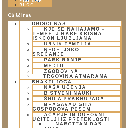
PIŠI NAM
BLOG
Obišči nas
OBIŠČI NAS
Lokacija
KJE SE NAHAJAMO –
Urnik templja
TEMPELJ HARE KRIŠNA –
Nedeljsko srečanje
ISKCON LJUBLJANA
Parkiranje
URNIK TEMPLJA
NEDELJSKO
Politika zasebnosti
SREČANJE
PARKIRANJE
Novice
MEDIJI
ZGODOVINA
Prispevki
TRGOVINA ATMARAMA
Aktualni dogodki
BHAKTI JOGA
E-novice
NAŠA UČENJA
BISTVENI NAUKI
Trgovina
ŠRILA PRABHUPADA
BHAGAVAD GITA
Trgovina Atmarama
GOSPODOVA PESEM
AČARJE IN DUHOVNI
UČITELJI IZ PRETEKLOSTI
NAROTTAM DAS
Kontakt