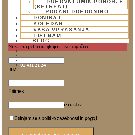
DUHOVNI UMIK POHORJE
(RETREAT)
PODARI DOHODNINO
DONIRAJ
KOLEDAR
Naročite se na Krišnove novičke
VAŠA VPRAŠANJA
PIŠI NAM
Prosim potrdite vaše naročilo na prejemanje eNovic!
BLOG
Nekatera polja manjkajo ali so napačna!
01 431 21 24
Ime
Priimek
e-naslov
Strinjam se s politiko zasebnosti in pogoji.