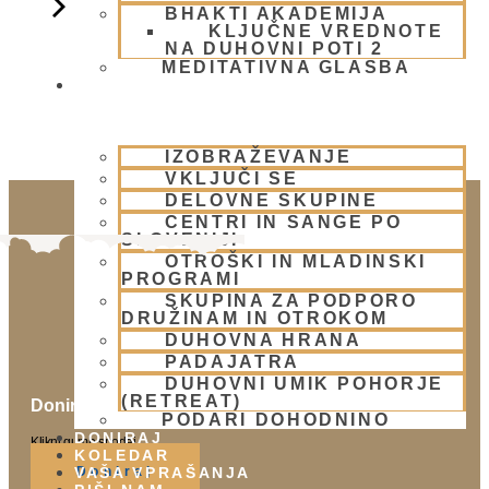
BHAKTI AKADEMIJA
KLJUČNE VREDNOTE
NA DUHOVNI POTI 2
MEDITATIVNA GLASBA
SKUPNOST
IZOBRAŽEVANJE
VKLJUČI SE
DELOVNE SKUPINE
CENTRI IN SANGE PO
SLOVENIJI
OTROŠKI IN MLADINSKI
PROGRAMI
SKUPINA ZA PODPORO
DRUŽINAM IN OTROKOM
DUHOVNA HRANA
PADAJATRA
DUHOVNI UMIK POHORJE
(RETREAT)
Doniraj
PODARI DOHODNINO
DONIRAJ
Klikni gumb spodaj.
KOLEDAR
Doniraj
VAŠA VPRAŠANJA