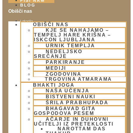
PIŠI NAM
BLOG
Obišči nas
Lokacija
OBIŠČI NAS
Urnik templja
KJE SE NAHAJAMO –
Nedeljsko srečanje
TEMPELJ HARE KRIŠNA –
ISKCON LJUBLJANA
Parkiranje
URNIK TEMPLJA
Politika zasebnosti
NEDELJSKO
SREČANJE
PARKIRANJE
Novice
MEDIJI
Prispevki
ZGODOVINA
TRGOVINA ATMARAMA
Aktualni dogodki
BHAKTI JOGA
E-novice
NAŠA UČENJA
BISTVENI NAUKI
Trgovina
ŠRILA PRABHUPADA
Trgovina Atmarama
BHAGAVAD GITA
GOSPODOVA PESEM
AČARJE IN DUHOVNI
UČITELJI IZ PRETEKLOSTI
Kontakt
NAROTTAM DAS