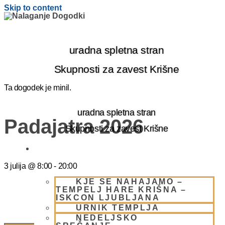
Skip to content
uradna spletna stran
Skupnosti za zavest Krišne
Ta dogodek je minil.
uradna spletna stran
Padajatra 2026
Skupnosti za zavest Krišne
OBIŠČI NAS
3 julija
@
8:00
-
20:00
KJE SE NAHAJAMO –
TEMPELJ HARE KRIŠNA –
ISKCON LJUBLJANA
URNIK TEMPLJA
NEDELJSKO