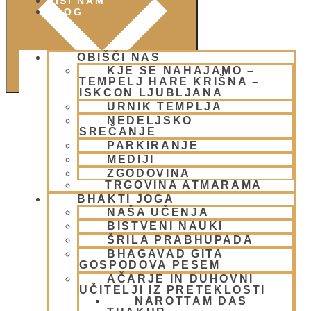
PIŠI NAM
BLOG
OBIŠČI NAS
KJE SE NAHAJAMO –
TEMPELJ HARE KRIŠNA –
ISKCON LJUBLJANA
URNIK TEMPLJA
NEDELJSKO
SREČANJE
PARKIRANJE
MEDIJI
ZGODOVINA
TRGOVINA ATMARAMA
BHAKTI JOGA
NAŠA UČENJA
BISTVENI NAUKI
ŠRILA PRABHUPADA
Kirtan
BHAGAVAD GITA
Delavnica
GOSPODOVA PESEM
Padajatra 2026
AČARJE IN DUHOVNI
UČITELJI IZ PRETEKLOSTI
NAROTTAM DAS