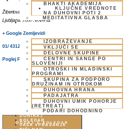
BHAKTI AKADEMIJA
KLJUČNE VREDNOTE
Žibertova 27
NA DUHOVNI POTI 2
MEDITATIVNA GLASBA
Ljubljana
,
1000
Slovenia
SKUPNOST
+ Google Zemljevidi
IZOBRAŽEVANJE
01/ 4312319
VKLJUČI SE
DELOVNE SKUPINE
CENTRI IN SANGE PO
Poglej Prizorišče spletno stran
SLOVENIJI
OTROŠKI IN MLADINSKI
PROGRAMI
SKUPINA ZA PODPORO
DRUŽINAM IN OTROKOM
DUHOVNA HRANA
PADAJATRA
DUHOVNI UMIK POHORJE
(RETREAT)
PODARI DOHODNINO
DONIRAJ
KOLEDAR
DODAJ V KOLEDAR
VAŠA VPRAŠANJA