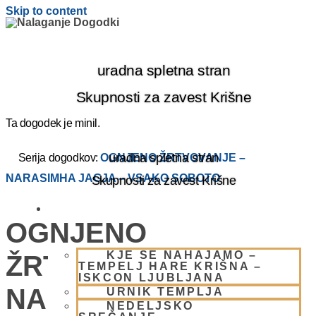
Skip to content
uradna spletna stran
Skupnosti za zavest Krišne
Ta dogodek je minil.
uradna spletna stran
Serija dogodkov:
OGNJENO ŽRTVOVANJE –
NARASIMHA JAGJA – VSAKO SOBOTO
Skupnosti za zavest Krišne
OBIŠČI NAS
OGNJENO
KJE SE NAHAJAMO –
ŽRTVOVANJE –
TEMPELJ HARE KRIŠNA –
ISKCON LJUBLJANA
NARASIMHA JAGJA –
URNIK TEMPLJA
NEDELJSKO