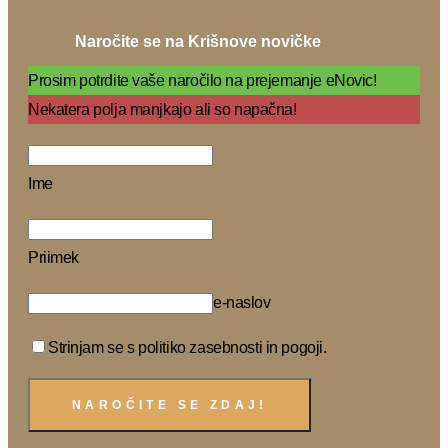
Naročite se na Krišnove novičke
Prosim potrdite vaše naročilo na prejemanje eNovic!
Nekatera polja manjkajo ali so napačna!
Ime
Priimek
e-naslov
Strinjam se s politiko zasebnosti in pogoji.