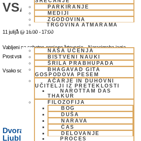
SREČANJE
VSAKO SOBOTO
PARKIRANJE
MEDIJI
ZGODOVINA
TRGOVINA ATMARAMA
BHAKTI JOGA
11 julija
@
16:00
-
17:00
Vabljeni na sobotno ognjeno žrtovanje – Narasimaha jagja.
NAŠA UČENJA
Prost vstop.
BISTVENI NAUKI
ŠRILA PRABHUPADA
BHAGAVAD GITA
Vsako soboto ob 16.00 do 17:00
GOSPODOVA PESEM
AČARJE IN DUHOVNI
UČITELJI IZ PRETEKLOSTI
NAROTTAM DAS
THAKUR
FILOZOFIJA
BOG
DUŠA
NARAVA
ČAS
Dvorana – Center Hare Krišna v
DELOVANJE
Ljubljani
PROCES