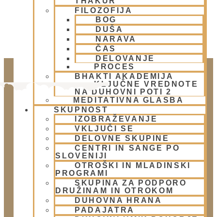
THAKUR
FILOZOFIJA
BOG
DUŠA
NARAVA
ČAS
DELOVANJE
PROCES
BHAKTI AKADEMIJA
KLJUČNE VREDNOTE
NA DUHOVNI POTI 2
MEDITATIVNA GLASBA
SKUPNOST
IZOBRAŽEVANJE
VKLJUČI SE
DELOVNE SKUPINE
CENTRI IN SANGE PO
SLOVENIJI
Doniraj
OTROŠKI IN MLADINSKI
PROGRAMI
Klikni gumb spodaj.
SKUPINA ZA PODPORO
Doniraj
DRUŽINAM IN OTROKOM
DUHOVNA HRANA
PADAJATRA
Obišči nas