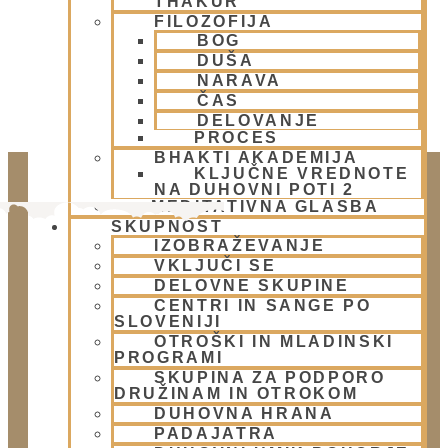
THAKUR
FILOZOFIJA
BOG
DUŠA
NARAVA
ČAS
DELOVANJE
PROCES
BHAKTI AKADEMIJA
KLJUČNE VREDNOTE
NA DUHOVNI POTI 2
MEDITATIVNA GLASBA
SKUPNOST
IZOBRAŽEVANJE
VKLJUČI SE
DELOVNE SKUPINE
CENTRI IN SANGE PO
SLOVENIJI
OTROŠKI IN MLADINSKI
PROGRAMI
Doniraj
SKUPINA ZA PODPORO
Klikni gumb spodaj.
DRUŽINAM IN OTROKOM
DUHOVNA HRANA
Doniraj
PADAJATRA