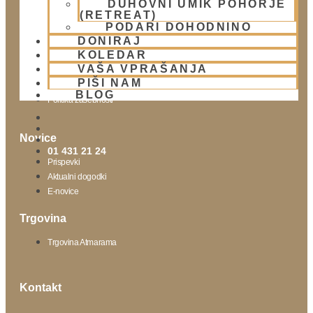
DUHOVNI UMIK POHORJE
(RETREAT)
Obišči nas
PODARI DOHODNINO
DONIRAJ
Lokacija
KOLEDAR
Urnik templja
VAŠA VPRAŠANJA
Nedeljsko srečanje
PIŠI NAM
Parkiranje
BLOG
Politika zasebnosti
Novice
01 431 21 24
Prispevki
Aktualni dogodki
E-novice
Trgovina
Trgovina Atmarama
Kontakt