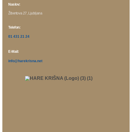
Naslov:
Žibertova 27, Ljubljana
Telefon:
01 431 21 24
E-Mail:
info@harekrisna.net