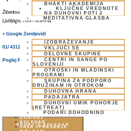
BHAKTI AKADEMIJA
KLJUČNE VREDNOTE
Žibertova 27
NA DUHOVNI POTI 2
MEDITATIVNA GLASBA
Ljubljana
,
1000
Slovenia
SKUPNOST
+ Google Zemljevidi
IZOBRAŽEVANJE
01/ 4312319
VKLJUČI SE
DELOVNE SKUPINE
CENTRI IN SANGE PO
Poglej Prizorišče spletno stran
SLOVENIJI
OTROŠKI IN MLADINSKI
PROGRAMI
SKUPINA ZA PODPORO
DRUŽINAM IN OTROKOM
DUHOVNA HRANA
PADAJATRA
DUHOVNI UMIK POHORJE
(RETREAT)
PODARI DOHODNINO
DONIRAJ
KOLEDAR
DODAJ V KOLEDAR
VAŠA VPRAŠANJA