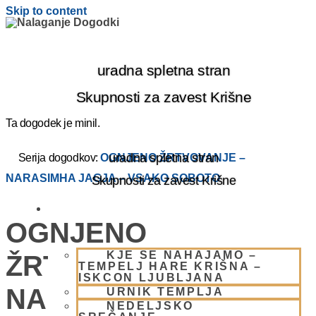
Skip to content
uradna spletna stran
Skupnosti za zavest Krišne
Ta dogodek je minil.
uradna spletna stran
Serija dogodkov:
OGNJENO ŽRTVOVANJE –
NARASIMHA JAGJA – VSAKO SOBOTO
Skupnosti za zavest Krišne
OBIŠČI NAS
OGNJENO
KJE SE NAHAJAMO –
ŽRTVOVANJE –
TEMPELJ HARE KRIŠNA –
ISKCON LJUBLJANA
NARASIMHA JAGJA –
URNIK TEMPLJA
NEDELJSKO