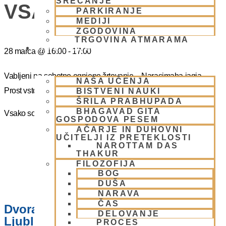
SREČANJE
VSAKO SOBOTO
PARKIRANJE
MEDIJI
ZGODOVINA
TRGOVINA ATMARAMA
BHAKTI JOGA
28 marca
@
16:00
-
17:00
Vabljeni na sobotno ognjeno žrtovanje – Narasimaha jagja.
NAŠA UČENJA
Prost vstop.
BISTVENI NAUKI
ŠRILA PRABHUPADA
BHAGAVAD GITA
Vsako soboto ob 16.00 do 17:00
GOSPODOVA PESEM
AČARJE IN DUHOVNI
UČITELJI IZ PRETEKLOSTI
NAROTTAM DAS
THAKUR
FILOZOFIJA
BOG
DUŠA
NARAVA
ČAS
Dvorana – Center Hare Krišna v
DELOVANJE
Ljubljani
PROCES