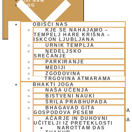
PIŠI NAM
BLOG
OBIŠČI NAS
KJE SE NAHAJAMO –
TEMPELJ HARE KRIŠNA –
ISKCON LJUBLJANA
URNIK TEMPLJA
NEDELJSKO
SREČANJE
PARKIRANJE
MEDIJI
ZGODOVINA
TRGOVINA ATMARAMA
BHAKTI JOGA
NAŠA UČENJA
BISTVENI NAUKI
ŠRILA PRABHUPADA
BHAGAVAD GITA
NEDELJSKO SREČANJE - CENTER HARE KRIŠNA
GOSPODOVA PESEM
LJUBLJANA
AČARJE IN DUHOVNI
NEDELJSKO SREČANJE - CENTER HARE KRIŠNA
UČITELJI IZ PRETEKLOSTI
LJUBLJANA
NAROTTAM DAS