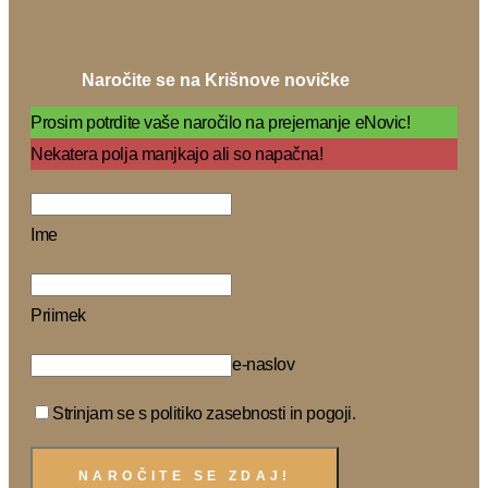
Naročite se na Krišnove novičke
Prosim potrdite vaše naročilo na prejemanje eNovic!
Nekatera polja manjkajo ali so napačna!
Ime
Priimek
e-naslov
Strinjam se s politiko zasebnosti in pogoji.