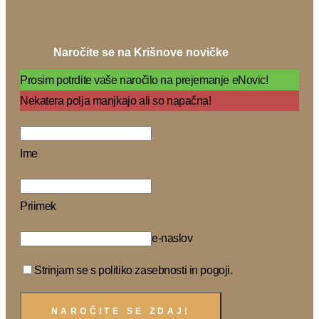
Naročite se na Krišnove novičke
Prosim potrdite vaše naročilo na prejemanje eNovic!
Nekatera polja manjkajo ali so napačna!
Ime
Priimek
e-naslov
Strinjam se s politiko zasebnosti in pogoji.