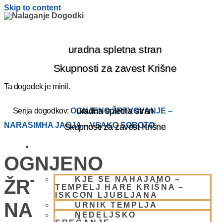
Skip to content
uradna spletna stran
Skupnosti za zavest Krišne
Ta dogodek je minil.
uradna spletna stran
Serija dogodkov:
OGNJENO ŽRTVOVANJE –
NARASIMHA JAGJA – VSAKO SOBOTO
Skupnosti za zavest Krišne
OBIŠČI NAS
OGNJENO
KJE SE NAHAJAMO –
ŽRTVOVANJE –
TEMPELJ HARE KRIŠNA –
ISKCON LJUBLJANA
NARASIMHA JAGJA –
URNIK TEMPLJA
NEDELJSKO