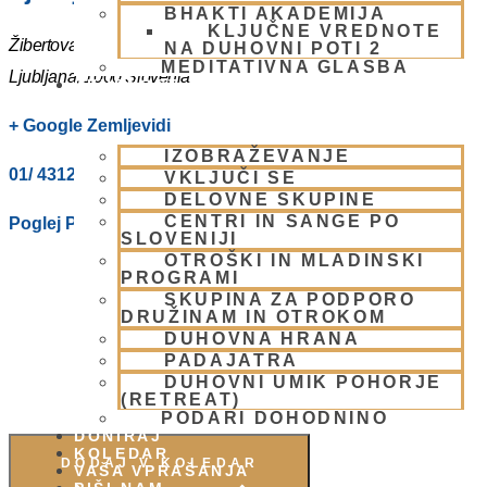
BHAKTI AKADEMIJA
KLJUČNE VREDNOTE
Žibertova 27
NA DUHOVNI POTI 2
MEDITATIVNA GLASBA
Ljubljana
,
1000
Slovenia
SKUPNOST
+ Google Zemljevidi
IZOBRAŽEVANJE
01/ 4312319
VKLJUČI SE
DELOVNE SKUPINE
CENTRI IN SANGE PO
Poglej Prizorišče spletno stran
SLOVENIJI
OTROŠKI IN MLADINSKI
PROGRAMI
SKUPINA ZA PODPORO
DRUŽINAM IN OTROKOM
DUHOVNA HRANA
PADAJATRA
DUHOVNI UMIK POHORJE
(RETREAT)
PODARI DOHODNINO
DONIRAJ
KOLEDAR
DODAJ V KOLEDAR
VAŠA VPRAŠANJA