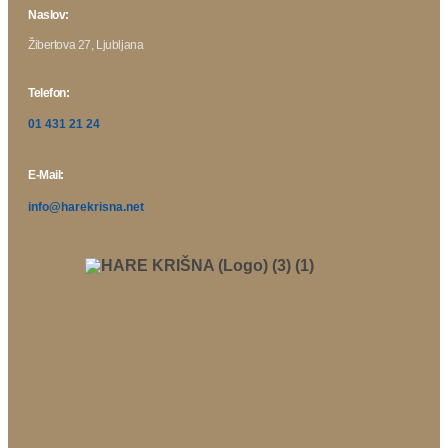
Naslov:
Žibertova 27, Ljubljana
Telefon:
01 431 21 24
E-Mail:
info@harekrisna.net