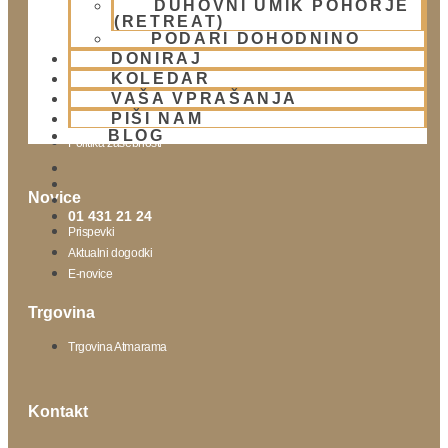
DUHOVNI UMIK POHORJE
(RETREAT)
Obišči nas
PODARI DOHODNINO
DONIRAJ
Lokacija
KOLEDAR
Urnik templja
VAŠA VPRAŠANJA
Nedeljsko srečanje
PIŠI NAM
Parkiranje
BLOG
Politika zasebnosti
Novice
01 431 21 24
Prispevki
Aktualni dogodki
E-novice
Trgovina
Trgovina Atmarama
Kontakt