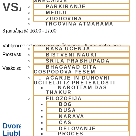
SREČANJE
VSAKO SOBOTO
PARKIRANJE
MEDIJI
ZGODOVINA
TRGOVINA ATMARAMA
BHAKTI JOGA
3 januarja
@
16:00
-
17:00
Vabljeni na sobotno ognjeno žrtovanje – Narasimaha jagja.
NAŠA UČENJA
Prost vstop.
BISTVENI NAUKI
ŠRILA PRABHUPADA
BHAGAVAD GITA
Vsako soboto ob 16.00 do 17:00
GOSPODOVA PESEM
AČARJE IN DUHOVNI
UČITELJI IZ PRETEKLOSTI
NAROTTAM DAS
THAKUR
FILOZOFIJA
BOG
DUŠA
NARAVA
ČAS
Dvorana – Center Hare Krišna v
DELOVANJE
Ljubljani
PROCES