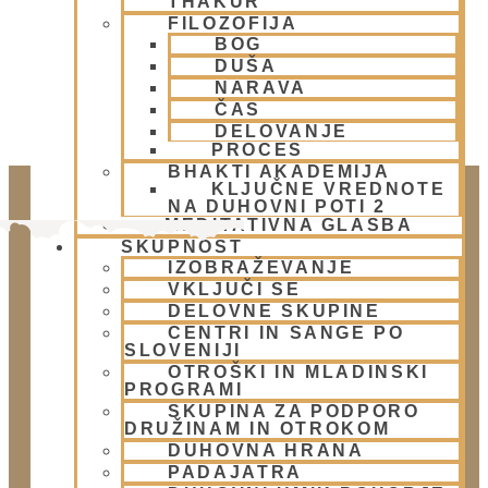
THAKUR
FILOZOFIJA
BOG
DUŠA
NARAVA
ČAS
DELOVANJE
PROCES
BHAKTI AKADEMIJA
KLJUČNE VREDNOTE
NA DUHOVNI POTI 2
MEDITATIVNA GLASBA
SKUPNOST
IZOBRAŽEVANJE
VKLJUČI SE
DELOVNE SKUPINE
CENTRI IN SANGE PO
SLOVENIJI
OTROŠKI IN MLADINSKI
PROGRAMI
Doniraj
SKUPINA ZA PODPORO
Klikni gumb spodaj.
DRUŽINAM IN OTROKOM
DUHOVNA HRANA
Doniraj
PADAJATRA