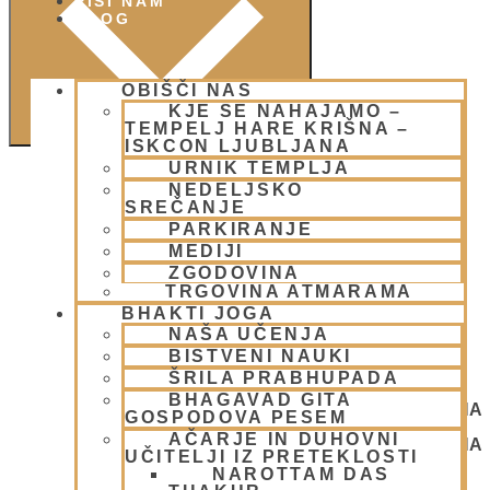
PIŠI NAM
BLOG
OBIŠČI NAS
KJE SE NAHAJAMO –
TEMPELJ HARE KRIŠNA –
ISKCON LJUBLJANA
URNIK TEMPLJA
NEDELJSKO
SREČANJE
PARKIRANJE
MEDIJI
ZGODOVINA
TRGOVINA ATMARAMA
BHAKTI JOGA
NAŠA UČENJA
BISTVENI NAUKI
ŠRILA PRABHUPADA
BHAGAVAD GITA
NEDELJSKO SREČANJE - CENTER HARE KRIŠNA
GOSPODOVA PESEM
LJUBLJANA
AČARJE IN DUHOVNI
NEDELJSKO SREČANJE - CENTER HARE KRIŠNA
UČITELJI IZ PRETEKLOSTI
LJUBLJANA
NAROTTAM DAS