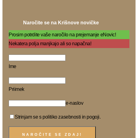
Naročite se na Krišnove novičke
Prosim potrdite vaše naročilo na prejemanje eNovic!
Nekatera polja manjkajo ali so napačna!
Ime
Priimek
e-naslov
Strinjam se s politiko zasebnosti in pogoji.