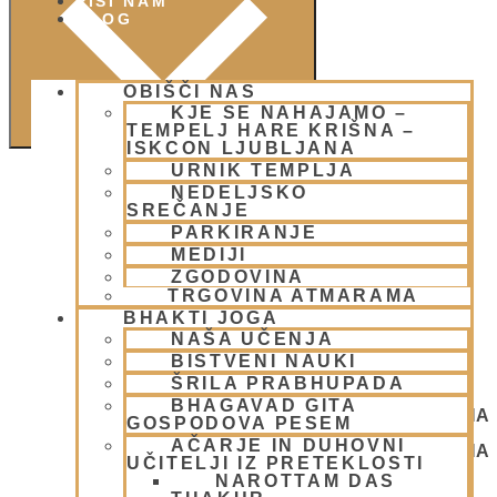
PIŠI NAM
BLOG
OBIŠČI NAS
KJE SE NAHAJAMO –
TEMPELJ HARE KRIŠNA –
ISKCON LJUBLJANA
URNIK TEMPLJA
NEDELJSKO
SREČANJE
PARKIRANJE
MEDIJI
ZGODOVINA
TRGOVINA ATMARAMA
BHAKTI JOGA
NAŠA UČENJA
BISTVENI NAUKI
ŠRILA PRABHUPADA
BHAGAVAD GITA
NEDELJSKO SREČANJE - CENTER HARE KRIŠNA
GOSPODOVA PESEM
LJUBLJANA
AČARJE IN DUHOVNI
NEDELJSKO SREČANJE - CENTER HARE KRIŠNA
UČITELJI IZ PRETEKLOSTI
LJUBLJANA
NAROTTAM DAS