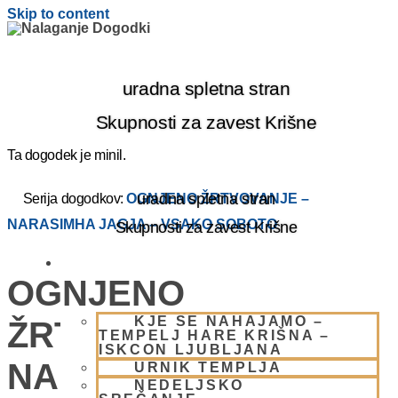
Skip to content
uradna spletna stran
Skupnosti za zavest Krišne
Ta dogodek je minil.
uradna spletna stran
Serija dogodkov:
OGNJENO ŽRTVOVANJE –
NARASIMHA JAGJA – VSAKO SOBOTO
Skupnosti za zavest Krišne
OBIŠČI NAS
OGNJENO
KJE SE NAHAJAMO –
ŽRTVOVANJE –
TEMPELJ HARE KRIŠNA –
ISKCON LJUBLJANA
NARASIMHA JAGJA –
URNIK TEMPLJA
NEDELJSKO