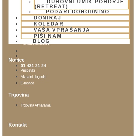
DUHOVNI UMIK POHORJE
(RETREAT)
Obišči nas
PODARI DOHODNINO
DONIRAJ
Lokacija
KOLEDAR
Urnik templja
VAŠA VPRAŠANJA
Nedeljsko srečanje
PIŠI NAM
Parkiranje
BLOG
Politika zasebnosti
Novice
01 431 21 24
Prispevki
Aktualni dogodki
E-novice
Trgovina
Trgovina Atmarama
Kontakt