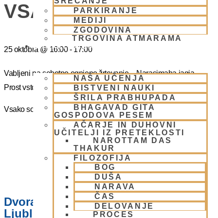
SREČANJE
VSAKO SOBOTO
PARKIRANJE
MEDIJI
ZGODOVINA
TRGOVINA ATMARAMA
BHAKTI JOGA
25 oktobra
@
16:00
-
17:00
Vabljeni na sobotno ognjeno žrtovanje – Narasimaha jagja.
NAŠA UČENJA
Prost vstop.
BISTVENI NAUKI
ŠRILA PRABHUPADA
BHAGAVAD GITA
Vsako soboto ob 16.00 do 17:00
GOSPODOVA PESEM
AČARJE IN DUHOVNI
UČITELJI IZ PRETEKLOSTI
NAROTTAM DAS
THAKUR
FILOZOFIJA
BOG
DUŠA
NARAVA
ČAS
Dvorana – Center Hare Krišna v
DELOVANJE
Ljubljani
PROCES