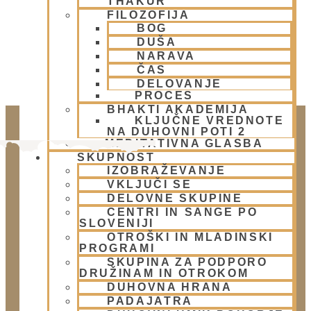
THAKUR
FILOZOFIJA
BOG
DUŠA
NARAVA
ČAS
DELOVANJE
PROCES
BHAKTI AKADEMIJA
KLJUČNE VREDNOTE
NA DUHOVNI POTI 2
MEDITATIVNA GLASBA
SKUPNOST
IZOBRAŽEVANJE
VKLJUČI SE
DELOVNE SKUPINE
CENTRI IN SANGE PO
SLOVENIJI
OTROŠKI IN MLADINSKI
PROGRAMI
Doniraj
SKUPINA ZA PODPORO
Klikni gumb spodaj.
DRUŽINAM IN OTROKOM
DUHOVNA HRANA
Doniraj
PADAJATRA