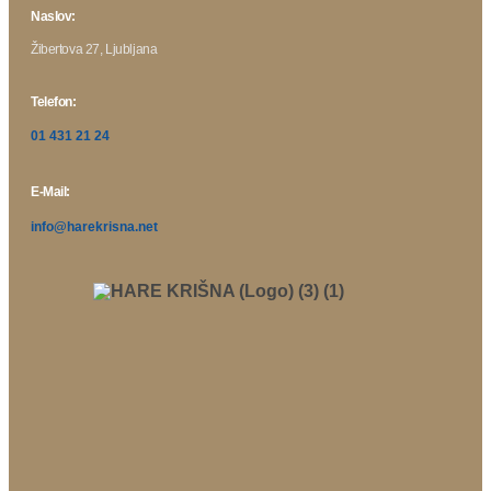
Naslov:
Žibertova 27, Ljubljana
Telefon:
01 431 21 24
E-Mail:
info@harekrisna.net