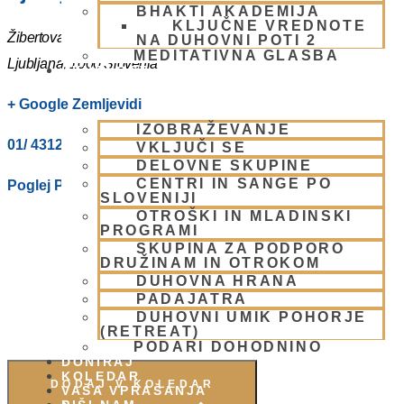
BHAKTI AKADEMIJA
KLJUČNE VREDNOTE
Žibertova 27
NA DUHOVNI POTI 2
MEDITATIVNA GLASBA
Ljubljana
,
1000
Slovenia
SKUPNOST
+ Google Zemljevidi
IZOBRAŽEVANJE
01/ 4312319
VKLJUČI SE
DELOVNE SKUPINE
CENTRI IN SANGE PO
Poglej Prizorišče spletno stran
SLOVENIJI
OTROŠKI IN MLADINSKI
PROGRAMI
SKUPINA ZA PODPORO
DRUŽINAM IN OTROKOM
DUHOVNA HRANA
PADAJATRA
DUHOVNI UMIK POHORJE
(RETREAT)
PODARI DOHODNINO
DONIRAJ
KOLEDAR
DODAJ V KOLEDAR
VAŠA VPRAŠANJA