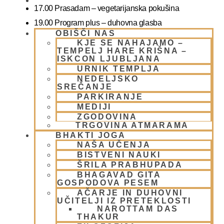
BLOG
17.00 Prasadam – vegetarijanska pokušina
19.00 Program plus – duhovna glasba
OBIŠČI NAS
KJE SE NAHAJAMO –
Snemanje in slikanje gostov je v templju prepovedano.
TEMPELJ HARE KRIŠNA –
ISKCON LJUBLJANA
Lahko pa fotografirate slikate božanstva in slike v dvorani.
URNIK TEMPLJA
NEDELJSKO
VLJUDNO VABLJENI
SREČANJE
PARKIRANJE
kje in kako parkirati –
MEDIJI
ZGODOVINA
https://www.harekrisna.net/parkiranje/
TRGOVINA ATMARAMA
BHAKTI JOGA
NAŠA UČENJA
BISTVENI NAUKI
več info na spodnji povezavi
ŠRILA PRABHUPADA
BHAGAVAD GITA
GOSPODOVA PESEM
NEDELJSKO SREČANJE
AČARJE IN DUHOVNI
UČITELJI IZ PRETEKLOSTI
NAROTTAM DAS
THAKUR