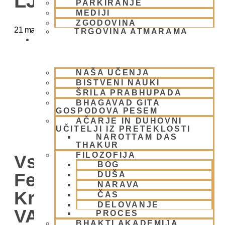
LJUBLJANA
PARKIRANJE
MEDIJI
ZGODOVINA
21 marca
@
15:00
-
20:00
TRGOVINA ATMARAMA
BHAKTI JOGA
NAŠA UČENJA
BISTVENI NAUKI
ŠRILA PRABHUPADA
BHAGAVAD GITA
GOSPODOVA PESEM
AČARJE IN DUHOVNI
UČITELJI IZ PRETEKLOSTI
NAROTTAM DAS
THAKUR
FILOZOFIJA
Vsako Nedeljo Mini
BOG
Festival V Hare
DUŠA
NARAVA
Krišna Centru –
ČAS
DELOVANJE
VABLJENI (Žibertova
PROCES
BHAKTI AKADEMIJA