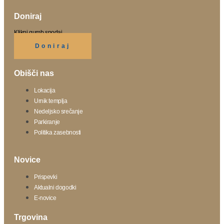
Doniraj
Klikni gumb spodaj.
Doniraj
Obišči nas
Lokacija
Urnik templja
Nedeljsko srečanje
Parkiranje
Politika zasebnosti
Novice
Prispevki
Aktualni dogodki
E-novice
Trgovina