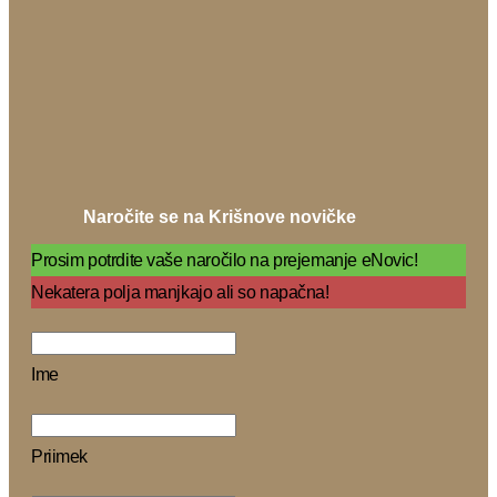
Naročite se na Krišnove novičke
Prosim potrdite vaše naročilo na prejemanje eNovic!
Nekatera polja manjkajo ali so napačna!
Ime
Priimek