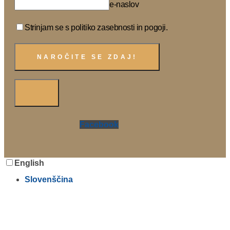
e-naslov
Strinjam se s politiko zasebnosti in pogoji.
Facebook
English
Slovenščina