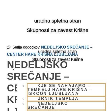
Skip
to
content
uradna spletna stran
Skupnosti za zavest Krišne
Serija dogodkov:
NEDELJSKO SREČANJE –
uradna spletna stran
CENTER HARE KRIŠNA LJUBLJANA
Skupnosti za zavest Krišne
NEDELJSKO
OBIŠČI NAS
SREČANJE –
CENTER HARE
KJE SE NAHAJAMO –
TEMPELJ HARE KRIŠNA –
ISKCON LJUBLJANA
KRIŠNA
URNIK TEMPLJA
NEDELJSKO
SREČANJE