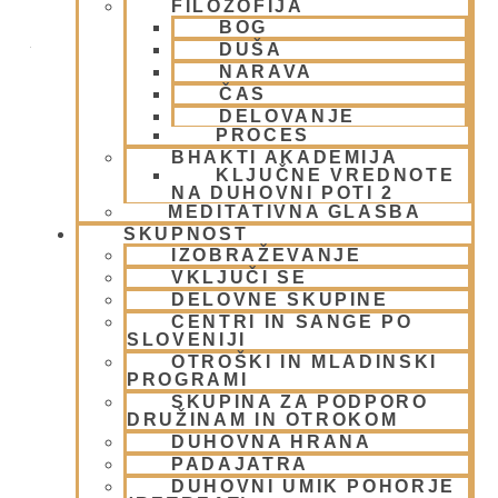
Dvorana – Center Hare Krišna v Ljubljani
FILOZOFIJA
BOG
Žibertova 27
DUŠA
NARAVA
Ljubljana
,
1000
Slovenia
ČAS
+ Google Zemljevidi
DELOVANJE
PROCES
01/ 4312319
BHAKTI AKADEMIJA
KLJUČNE VREDNOTE
Poglej Prizorišče spletno stran
NA DUHOVNI POTI 2
MEDITATIVNA GLASBA
SKUPNOST
IZOBRAŽEVANJE
VKLJUČI SE
DELOVNE SKUPINE
CENTRI IN SANGE PO
SLOVENIJI
OTROŠKI IN MLADINSKI
PROGRAMI
SKUPINA ZA PODPORO
DRUŽINAM IN OTROKOM
DODAJ V KOLEDAR
DUHOVNA HRANA
PADAJATRA
DUHOVNI UMIK POHORJE