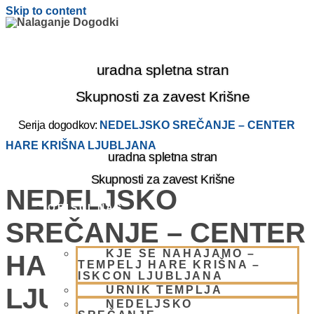
Skip to content
uradna spletna stran
Skupnosti za zavest Krišne
Serija dogodkov:
NEDELJSKO SREČANJE – CENTER
HARE KRIŠNA LJUBLJANA
uradna spletna stran
Skupnosti za zavest Krišne
NEDELJSKO
OBIŠČI NAS
SREČANJE – CENTER
KJE SE NAHAJAMO –
HARE KRIŠNA
TEMPELJ HARE KRIŠNA –
ISKCON LJUBLJANA
LJUBLJANA
URNIK TEMPLJA
NEDELJSKO