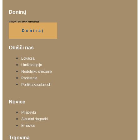
Doniraj
Klikni gumb spodaj.
Doniraj
Obišči nas
Lokacija
Urnik templja
Nedeljsko srečanje
Parkiranje
Politika zasebnosti
Novice
Prispevki
Aktualni dogodki
E-novice
Trgovina