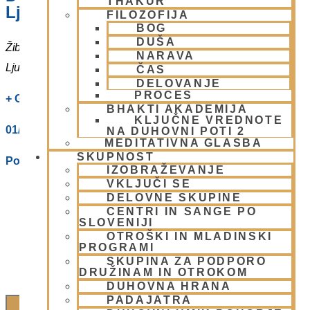
THAKUR
Ljubljani
FILOZOFIJA
BOG
DUŠA
Žibertova 27
NARAVA
Ljubljana
,
1000
Slovenia
ČAS
DELOVANJE
PROCES
+ Google Zemljevidi
BHAKTI AKADEMIJA
KLJUČNE VREDNOTE
01/ 4312319
NA DUHOVNI POTI 2
MEDITATIVNA GLASBA
SKUPNOST
Poglej Prizorišče spletno stran
IZOBRAŽEVANJE
VKLJUČI SE
DELOVNE SKUPINE
CENTRI IN SANGE PO
SLOVENIJI
OTROŠKI IN MLADINSKI
PROGRAMI
SKUPINA ZA PODPORO
DRUŽINAM IN OTROKOM
DUHOVNA HRANA
PADAJATRA