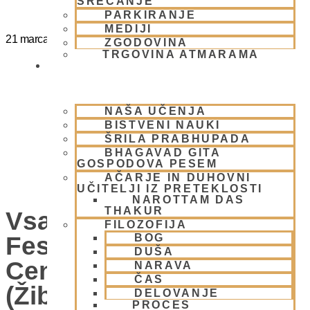
SREČANJE
PARKIRANJE
MEDIJI
21 marca
@
15:00
-
20:00
ZGODOVINA
TRGOVINA ATMARAMA
BHAKTI JOGA
NAŠA UČENJA
BISTVENI NAUKI
ŠRILA PRABHUPADA
BHAGAVAD GITA
GOSPODOVA PESEM
AČARJE IN DUHOVNI
UČITELJI IZ PRETEKLOSTI
NAROTTAM DAS
THAKUR
Vsako Nedeljo Mini
FILOZOFIJA
Festival V Hare Krišna
BOG
DUŠA
Centru – VABLJENI
NARAVA
ČAS
(Žibertova 27, 1000
DELOVANJE
PROCES