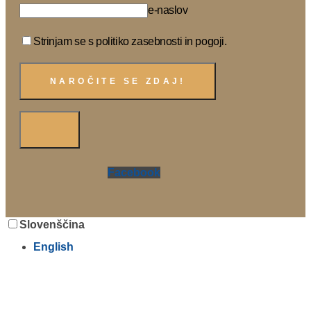
e-naslov
Strinjam se s politiko zasebnosti in pogoji.
Facebook
Slovenščina
English