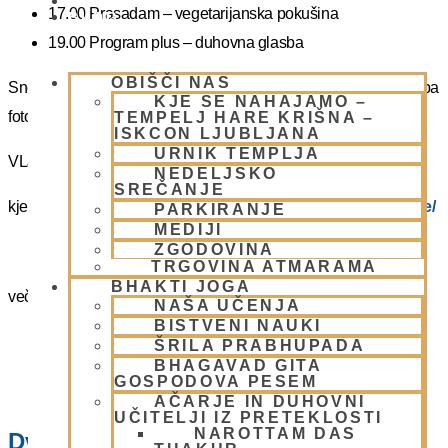
PIŠI NAM
17.00 Prasadam – vegetarijanska pokušina
BLOG
19.00 Program plus – duhovna glasba
OBIŠČI NAS
Snemanje in slikanje gostov je v templju prepovedano. Lahko pa
KJE SE NAHAJAMO –
fotografirate slikate božanstva in slike v dvorani.
TEMPELJ HARE KRIŠNA –
ISKCON LJUBLJANA
URNIK TEMPLJA
VLJUDNO VABLJENI
NEDELJSKO
SREČANJE
kje in kako parkirati –
https://www.harekrisna.net/parkiranje/
PARKIRANJE
MEDIJI
ZGODOVINA
TRGOVINA ATMARAMA
BHAKTI JOGA
več info na spodnji povezavi
NAŠA UČENJA
BISTVENI NAUKI
NEDELJSKO SREČANJE
ŠRILA PRABHUPADA
BHAGAVAD GITA
GOSPODOVA PESEM
AČARJE IN DUHOVNI
UČITELJI IZ PRETEKLOSTI
NAROTTAM DAS
Dvorana – Center Hare Krišna v