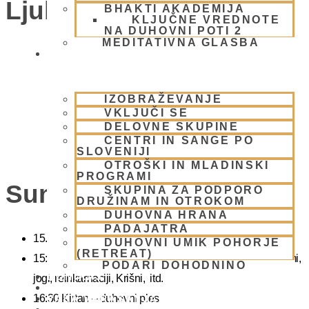
Ljubljana)
BHAKTI AKADEMIJA
KLJUČNE VREDNOTE
NA DUHOVNI POTI 2
MEDITATIVNA GLASBA
SKUPNOST
IZOBRAŽEVANJE
VKLJUČI SE
DELOVNE SKUPINE
CENTRI IN SANGE PO
SLOVENIJI
OTROŠKI IN MLADINSKI
PROGRAMI
Sunday Feast
SKUPINA ZA PODPORO
DRUŽINAM IN OTROKOM
DUHOVNA HRANA
PADAJATRA
15.00 Bhadžani – duhovna glasba
DUHOVNI UMIK POHORJE
(RETREAT)
15:40 Predavanje – predavanja iz zakladnice Ved o karmi,
PODARI DOHODNINO
DONIRAJ
jogi, reinkarnaciji, Krišni, itd.
KOLEDAR
16:30 Kirtan – duhovni ples
VAŠA VPRAŠANJA