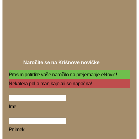
Naročite se na Krišnove novičke
Prosim potrdite vaše naročilo na prejemanje eNovic!
Nekatera polja manjkajo ali so napačna!
Ime
Priimek