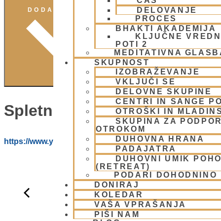
ČAS
DELOVANJE
DODAJ V KOLEDAR
PROCES
BHAKTI AKADEMIJA
KLJUČNE VREDN
POTI 2
MEDITATIVNA GLASB
SKUPNOST
IZOBRAŽEVANJE
VKLJUČI SE
DELOVNE SKUPINE
CENTRI IN SANGE PO
Spletna Stran:
OTROŠKI IN MLADIN
SKUPINA ZA PODPOR
OTROKOM
DUHOVNA HRANA
https://www.youtube.com/@HARE_KRISNA_ISKCON_LJ
PADAJATRA
DUHOVNI UMIK POH
(RETREAT)
PODARI DOHODNINO
DONIRAJ
KOLEDAR
VAŠA VPRAŠANJA
PIŠI NAM