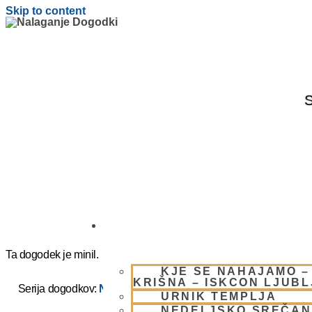
Skip to content
S
OBIŠČI NAS
Ta dogodek je minil.
KJE SE NAHAJAMO –
KRIŠNA – ISKCON LJUB
Serija dogodkov:
NEDELJSKO SREČANJE – CENTER HA
URNIK TEMPLJA
NEDELJSKO SREČAN