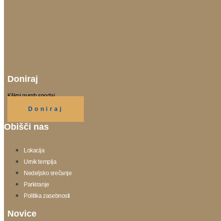
Doniraj
Klikni gumb spodaj.
Doniraj
Obišči nas
Lokacija
Urnik templja
Nedeljsko srečanje
Parkiranje
Politika zasebnosti
Novice