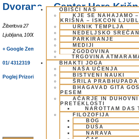
Dvorana – Center Hare Krišna
OBIŠČI NAS
KJE SE NAHAJAMO 
KRIŠNA – ISKCON LJUB
Žibertova 27
URNIK TEMPLJA
NEDELJSKO SREČA
Ljubljana
,
1000
Slovenia
PARKIRANJE
MEDIJI
+ Google Zemljevidi
ZGODOVINA
TRGOVINA ATMARAM
01/ 4312319
BHAKTI JOGA
NAŠA UČENJA
BISTVENI NAUKI
Poglej Prizorišče spletno stran
ŠRILA PRABHUPADA
BHAGAVAD GITA GO
PESEM
AČARJE IN DUHOVNI 
PRETEKLOSTI
NAROTTAM DAS
FILOZOFIJA
BOG
DUŠA
NARAVA