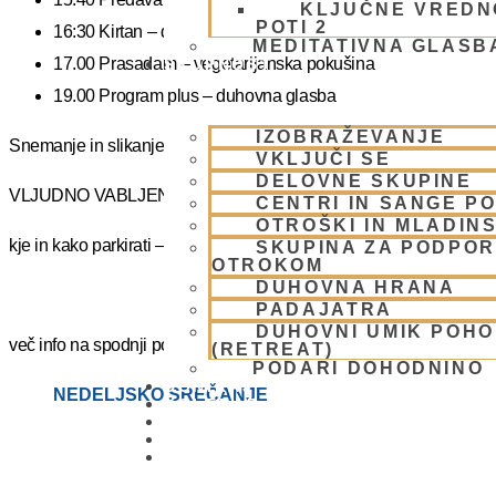
KLJUČNE VREDN
POTI 2
16:30 Kirtan – duhovni ples
MEDITATIVNA GLASB
17.00 Prasadam – vegetarijanska pokušina
SKUPNOST
19.00 Program plus – duhovna glasba
IZOBRAŽEVANJE
Snemanje in slikanje gostov je v templju prepovedano. Lahko pa fot
VKLJUČI SE
DELOVNE SKUPINE
VLJUDNO VABLJENI
CENTRI IN SANGE PO
OTROŠKI IN MLADIN
kje in kako parkirati –
https://www.harekrisna.net/parkiranje/
SKUPINA ZA PODPOR
OTROKOM
DUHOVNA HRANA
PADAJATRA
DUHOVNI UMIK POH
več info na spodnji povezavi
(RETREAT)
PODARI DOHODNINO
DONIRAJ
NEDELJSKO SREČANJE
KOLEDAR
VAŠA VPRAŠANJA
PIŠI NAM
BLOG