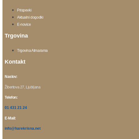
Prispevki
Aktualni dogodki
E-novice
Trgovina
Trgovina Atmarama
Kontakt
Naslov:
Žibertova 27, Ljubljana
Telefon:
01 431 21 24
E-Mail:
info@harekrisna.net