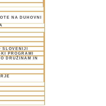
OTE NA DUHOVNI
A
 SLOVENIJI
SKI PROGRAMI
O DRUŽINAM IN
UBLJANA/streams
ORJE