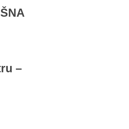
IŠNA
ru –