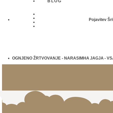
BLOG
Pojavitev Šri
01 431
21 24
OGNJENO ŽRTVOVANJE - NARASIMHA JAGJA - V