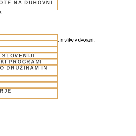
OTE NA DUHOVNI
A
ografirate slikate božanstva in slike v dvorani.
 SLOVENIJI
SKI PROGRAMI
O DRUŽINAM IN
ORJE