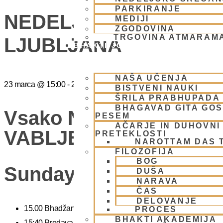
PARKIRANJE
NEDELJSKO SREČANJ
MEDIJI
ZGODOVINA
TRGOVINA ATMARAM
LJUBLJANA
BHAKTI JOGA
NAŠA UČENJA
23 marca
@
15:00
-
20:00
BISTVENI NAUKI
ŠRILA PRABHUPADA
BHAGAVAD GITA GO
Vsako Nedeljo Mini Fes
PESEM
AČARJE IN DUHOVNI 
VABLJENI (Žibertova 27
PRETEKLOSTI
NAROTTAM DAS 
FILOZOFIJA
BOG
Sunday Feast
DUŠA
NARAVA
ČAS
DELOVANJE
15.00 Bhadžani – duhovna glasba
PROCES
BHAKTI AKADEMIJA
15:40 Predavanje – predavanja iz zakladnice Ved o karmi, jogi