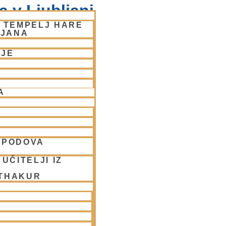
 v Ljubljani
– TEMPELJ HARE
LJANA
NJE
A
SPODOVA
UČITELJI IZ
 THAKUR