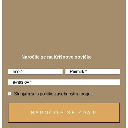
Naročite se na Krišnove novičke
Ime
Priimek
e-naslov
Strinjam se s politiko zasebnosti in pogoji.