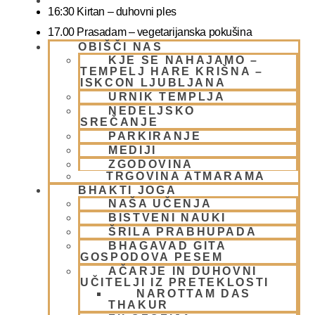
BLOG
16:30 Kirtan – duhovni ples
17.00 Prasadam – vegetarijanska pokušina
OBIŠČI NAS
19.00 Program plus – duhovna glasba
KJE SE NAHAJAMO –
TEMPELJ HARE KRIŠNA –
ISKCON LJUBLJANA
Snemanje in slikanje gostov je v templju prepovedano.
URNIK TEMPLJA
Lahko pa fotografirate slikate božanstva in slike v dvorani.
NEDELJSKO
SREČANJE
VLJUDNO VABLJENI
PARKIRANJE
MEDIJI
ZGODOVINA
kje in kako parkirati –
TRGOVINA ATMARAMA
https://www.harekrisna.net/parkiranje/
BHAKTI JOGA
NAŠA UČENJA
BISTVENI NAUKI
ŠRILA PRABHUPADA
BHAGAVAD GITA
več info na spodnji povezavi
GOSPODOVA PESEM
AČARJE IN DUHOVNI
UČITELJI IZ PRETEKLOSTI
NEDELJSKO SREČANJE
NAROTTAM DAS
THAKUR