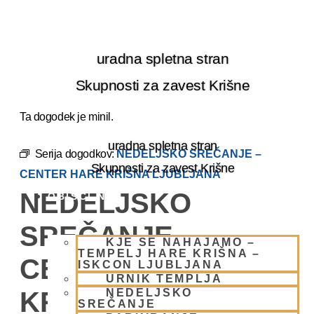
Skip
to
content
uradna spletna stran
Skupnosti za zavest Krišne
Ta dogodek je minil.
uradna spletna stran
Serija dogodkov:
NEDELJSKO SREČANJE –
Skupnosti za zavest Krišne
CENTER HARE KRIŠNA LJUBLJANA
NEDELJSKO
OBIŠČI NAS
SREČANJE –
KJE SE NAHAJAMO –
TEMPELJ HARE KRIŠNA –
CENTER HARE
ISKCON LJUBLJANA
URNIK TEMPLJA
NEDELJSKO
KRIŠNA
SREČANJE