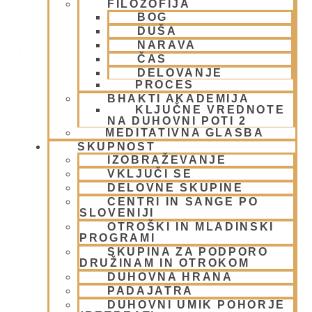
FILOZOFIJA
BOG
Dvorana – Center Hare Krišna v Ljubljani
DUŠA
NARAVA
Žibertova 27
ČAS
Ljubljana
,
1000
Slovenia
DELOVANJE
PROCES
+ Google Zemljevidi
BHAKTI AKADEMIJA
KLJUČNE VREDNOTE
01/ 4312319
NA DUHOVNI POTI 2
MEDITATIVNA GLASBA
Poglej Prizorišče spletno stran
SKUPNOST
IZOBRAŽEVANJE
VKLJUČI SE
DELOVNE SKUPINE
CENTRI IN SANGE PO
SLOVENIJI
OTROŠKI IN MLADINSKI
PROGRAMI
SKUPINA ZA PODPORO
DRUŽINAM IN OTROKOM
DUHOVNA HRANA
DODAJ V KOLEDAR
PADAJATRA
DUHOVNI UMIK POHORJE