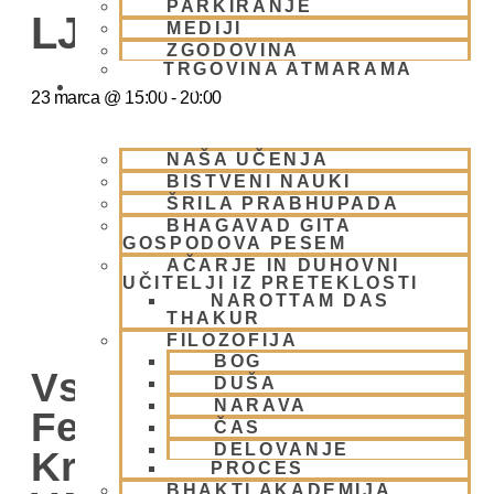
PARKIRANJE
LJUBLJANA
MEDIJI
ZGODOVINA
TRGOVINA ATMARAMA
BHAKTI JOGA
23 marca
@
15:00
-
20:00
NAŠA UČENJA
BISTVENI NAUKI
ŠRILA PRABHUPADA
BHAGAVAD GITA
GOSPODOVA PESEM
AČARJE IN DUHOVNI
UČITELJI IZ PRETEKLOSTI
NAROTTAM DAS
THAKUR
FILOZOFIJA
BOG
Vsako Nedeljo Mini
DUŠA
NARAVA
Festival V Hare
ČAS
DELOVANJE
Krišna Centru –
PROCES
BHAKTI AKADEMIJA