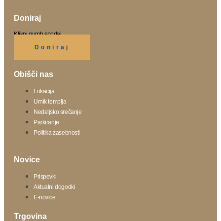
Doniraj
Klikni gumb spodaj.
Doniraj
Obišči nas
Lokacija
Urnik templja
Nedeljsko srečanje
Parkiranje
Politika zasebnosti
Novice
Prispevki
Aktualni dogodki
E-novice
Trgovina