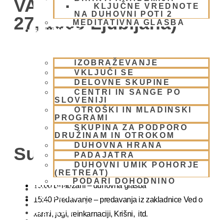
VABLJENI (Žibertova
KLJUČNE VREDNOTE
NA DUHOVNI POTI 2
27, 1000 Ljubljana)
MEDITATIVNA GLASBA
SKUPNOST
IZOBRAŽEVANJE
VKLJUČI SE
DELOVNE SKUPINE
CENTRI IN SANGE PO
SLOVENIJI
OTROŠKI IN MLADINSKI
PROGRAMI
SKUPINA ZA PODPORO
DRUŽINAM IN OTROKOM
DUHOVNA HRANA
Sunday Feast
PADAJATRA
DUHOVNI UMIK POHORJE
(RETREAT)
PODARI DOHODNINO
15.00 Bhadžani – duhovna glasba
DONIRAJ
KOLEDAR
15:40 Predavanje – predavanja iz zakladnice Ved o
VAŠA VPRAŠANJA
PIŠI NAM
karmi, jogi, reinkarnaciji, Krišni, itd.