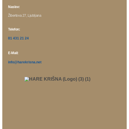
Naslov:
Žibertova 27, Ljubljana
Telefon:
01 431 21 24
E-Mail:
info@harekrisna.net