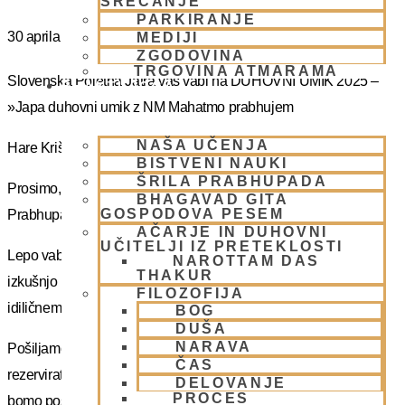
SREČANJE
PARKIRANJE
30 aprila
MEDIJI
ZGODOVINA
TRGOVINA ATMARAMA
Slovenska Poletna Jatra vas vabi na DUHOVNI UMIK 2025 –
BHAKTI JOGA
»Japa duhovni umik z NM Mahatmo prabhujem
NAŠA UČENJA
Hare Krišna, dragi bhakte!
BISTVENI NAUKI
ŠRILA PRABHUPADA
Prosimo, sprejmite naše ponižno spoštovanje! Vsa slava Šrila
BHAGAVAD GITA
GOSPODOVA PESEM
Prabhupadu!
AČARJE IN DUHOVNI
UČITELJI IZ PRETEKLOSTI
Lepo vabljeni na 5-dnevno nepozabno transcendentalno
NAROTTAM DAS
THAKUR
izkušnjo na DUHOVNI UMIK, ki bo potekal sredi gozdov na
FILOZOFIJA
idiličnem Pohorju.
BOG
DUŠA
NARAVA
Pošiljamo vam samo osnovno informacijo tako da si lahko
ČAS
rezervirate dopust. Več podatkov in možnost za prijavo vam
DELOVANJE
PROCES
bomo poslal kasneje.