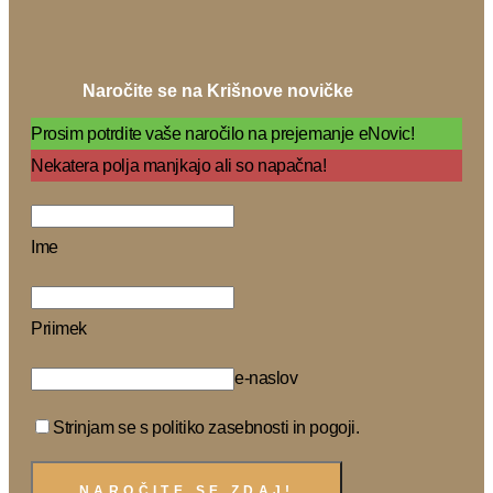
Naročite se na Krišnove novičke
Prosim potrdite vaše naročilo na prejemanje eNovic!
Nekatera polja manjkajo ali so napačna!
Ime
Priimek
e-naslov
Strinjam se s politiko zasebnosti in pogoji.