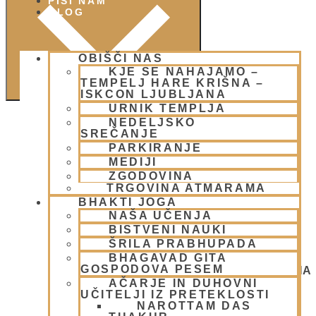
PIŠI NAM
BLOG
OBIŠČI NAS
KJE SE NAHAJAMO –
TEMPELJ HARE KRIŠNA –
ISKCON LJUBLJANA
URNIK TEMPLJA
NEDELJSKO
SREČANJE
PARKIRANJE
MEDIJI
ZGODOVINA
TRGOVINA ATMARAMA
BHAKTI JOGA
NAŠA UČENJA
BISTVENI NAUKI
ŠRILA PRABHUPADA
BHAGAVAD GITA
GOSPODOVA PESEM
NEDELJSKO SREČANJE - CENTER HARE KRIŠNA
LJUBLJANA
AČARJE IN DUHOVNI
OGNJENO ŽRTVOVANJE - NARASIMHA JAGJA -
UČITELJI IZ PRETEKLOSTI
VSAKO SOBOTO
NAROTTAM DAS