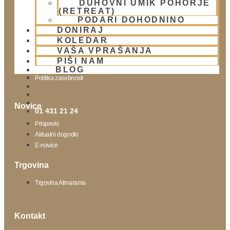
DUHOVNI UMIK POHORJE
(RETREAT)
Obišči nas
PODARI DOHODNINO
DONIRAJ
Lokacija
KOLEDAR
Urnik templja
VAŠA VPRAŠANJA
Nedeljsko srečanje
PIŠI NAM
Parkiranje
BLOG
Politika zasebnosti
Novice
01 431 21 24
Prispevki
Aktualni dogodki
E-novice
Trgovina
Trgovina Atmarama
Kontakt