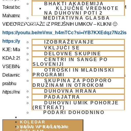
BHAKTI AKADEMIJA
Tokrat bo z nami Šrila Prabhupadov učenec, duhovni učitelj NM
KLJUČNE VREDNOTE
NA DUHOVNI POTI 2
Mahatma prabhu. Redka priložnost, ki jo ne velja izpustiti.
MEDITATIVNA GLASBA
SKUPNOST
VIDEO REPORTAŽE IZ PREJŠNIH UMIKOV – KLIKNI 🙂
https://youtu.be/mVmx_h4mTCc?si=iYB7KXEdqz7Nz2is
https://youtu.be/AziuZJyrho4?si=Zr5a_H8Hj-X888vW
IZOBRAŽEVANJE
VKLJUČI SE
KJE: Mladinski dom na Smolniku (mariborsko Pohorje)
DELOVNE SKUPINE
KDAJ: 29.7.- 2.8.2025 (od torka do sobote)
CENTRI IN SANGE PO
SLOVENIJI
VSEBINA:
OTROŠKI IN MLADINSKI
PROGRAMI
Delavnice in bo vodil, Šrila Prabhupadov učenec NM Mahatma
SKUPINA ZA PODPORO
prabhu
DRUŽINAM IN OTROKOM
DUHOVNA HRANA
https://mahatmadas.com
PADAJATRA
DUHOVNI UMIK POHORJE
(RETREAT)
PODARI DOHODNINO
DONIRAJ
KOLEDAR
VAŠA VPRAŠANJA
DODAJ V KOLEDAR