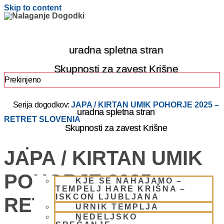
Skip to content
uradna spletna stran
Skupnosti za zavest Krišne
Prekinjeno
Serija dogodkov:
JAPA / KIRTAN UMIK POHORJE 2025 –
uradna spletna stran
RETRET SLOVENIA
Skupnosti za zavest Krišne
OBIŠČI NAS
JAPA / KIRTAN UMIK
POHORJE 2025 –
KJE SE NAHAJAMO –
TEMPELJ HARE KRIŠNA –
ISKCON LJUBLJANA
RETRET SLOVENIA
URNIK TEMPLJA
NEDELJSKO