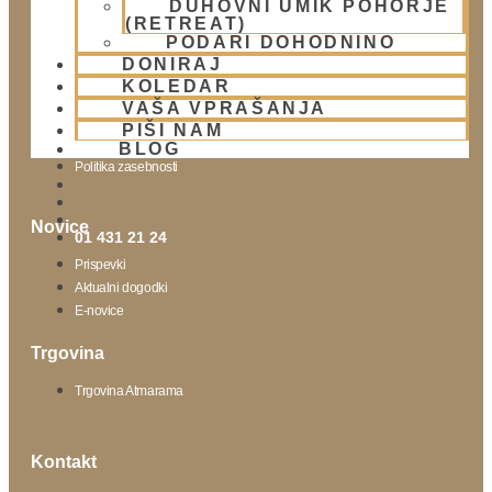
DUHOVNI UMIK POHORJE
(RETREAT)
Obišči nas
PODARI DOHODNINO
DONIRAJ
Lokacija
KOLEDAR
Urnik templja
VAŠA VPRAŠANJA
Nedeljsko srečanje
PIŠI NAM
Parkiranje
BLOG
Politika zasebnosti
Novice
01 431 21 24
Prispevki
Aktualni dogodki
E-novice
Trgovina
Trgovina Atmarama
Kontakt