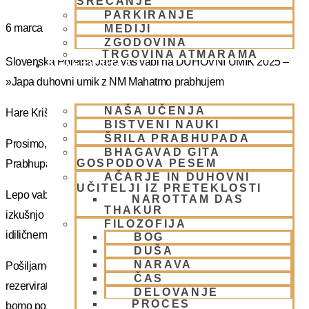
SREČANJE
PARKIRANJE
6 marca
MEDIJI
ZGODOVINA
TRGOVINA ATMARAMA
Slovenska Poletna Jatra vas vabi na DUHOVNI UMIK 2025 –
BHAKTI JOGA
»Japa duhovni umik z NM Mahatmo prabhujem
NAŠA UČENJA
Hare Krišna, dragi bhakte!
BISTVENI NAUKI
ŠRILA PRABHUPADA
Prosimo, sprejmite naše ponižno spoštovanje! Vsa slava Šrila
BHAGAVAD GITA
GOSPODOVA PESEM
Prabhupadu!
AČARJE IN DUHOVNI
UČITELJI IZ PRETEKLOSTI
Lepo vabljeni na 5-dnevno nepozabno transcendentalno
NAROTTAM DAS
THAKUR
izkušnjo na DUHOVNI UMIK, ki bo potekal sredi gozdov na
FILOZOFIJA
idiličnem Pohorju.
BOG
DUŠA
NARAVA
Pošiljamo vam samo osnovno informacijo tako da si lahko
ČAS
rezervirate dopust. Več podatkov in možnost za prijavo vam
DELOVANJE
PROCES
bomo poslal kasneje.