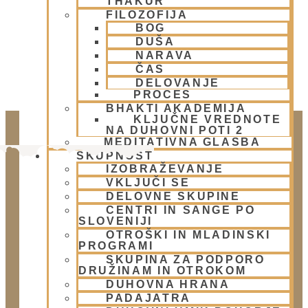
THAKUR
FILOZOFIJA
BOG
DUŠA
NARAVA
ČAS
DELOVANJE
PROCES
BHAKTI AKADEMIJA
KLJUČNE VREDNOTE
NA DUHOVNI POTI 2
MEDITATIVNA GLASBA
SKUPNOST
IZOBRAŽEVANJE
VKLJUČI SE
DELOVNE SKUPINE
CENTRI IN SANGE PO
SLOVENIJI
OTROŠKI IN MLADINSKI
PROGRAMI
Doniraj
SKUPINA ZA PODPORO
DRUŽINAM IN OTROKOM
Klikni gumb spodaj.
DUHOVNA HRANA
Doniraj
PADAJATRA