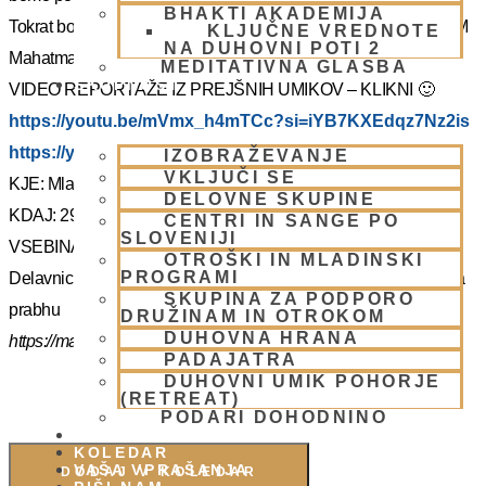
BHAKTI AKADEMIJA
Tokrat bo z nami Šrila Prabhupadov učenec, duhovni učitelj NM
KLJUČNE VREDNOTE
NA DUHOVNI POTI 2
Mahatma prabhu. Redka priložnost, ki jo ne velja izpustiti.
MEDITATIVNA GLASBA
SKUPNOST
VIDEO REPORTAŽE IZ PREJŠNIH UMIKOV – KLIKNI 🙂
https://youtu.be/mVmx_h4mTCc?si=iYB7KXEdqz7Nz2is
https://youtu.be/AziuZJyrho4?si=Zr5a_H8Hj-X888vW
IZOBRAŽEVANJE
VKLJUČI SE
KJE: Mladinski dom na Smolniku (mariborsko Pohorje)
DELOVNE SKUPINE
KDAJ: 29.7.- 2.8.2025 (od torka do sobote)
CENTRI IN SANGE PO
SLOVENIJI
VSEBINA:
OTROŠKI IN MLADINSKI
PROGRAMI
Delavnice in bo vodil, Šrila Prabhupadov učenec NM Mahatma
SKUPINA ZA PODPORO
prabhu
DRUŽINAM IN OTROKOM
DUHOVNA HRANA
https://mahatmadas.com
PADAJATRA
DUHOVNI UMIK POHORJE
(RETREAT)
PODARI DOHODNINO
DONIRAJ
KOLEDAR
VAŠA VPRAŠANJA
DODAJ V KOLEDAR