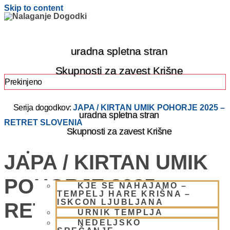
Skip to content
uradna spletna stran
Skupnosti za zavest Krišne
Prekinjeno
Serija dogodkov:
JAPA / KIRTAN UMIK POHORJE 2025 –
uradna spletna stran
RETRET SLOVENIA
Skupnosti za zavest Krišne
OBIŠČI NAS
JAPA / KIRTAN UMIK
POHORJE 2025 –
KJE SE NAHAJAMO –
TEMPELJ HARE KRIŠNA –
ISKCON LJUBLJANA
RETRET SLOVENIA
URNIK TEMPLJA
NEDELJSKO