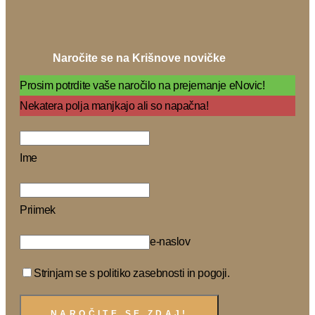
Naročite se na Krišnove novičke
Prosim potrdite vaše naročilo na prejemanje eNovic!
Nekatera polja manjkajo ali so napačna!
Ime
Priimek
e-naslov
Strinjam se s politiko zasebnosti in pogoji.