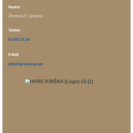
Naslov:
Žibertova 27, Ljubljana
Telefon:
01 431 21 24
E-Mail:
info@harekrisna.net