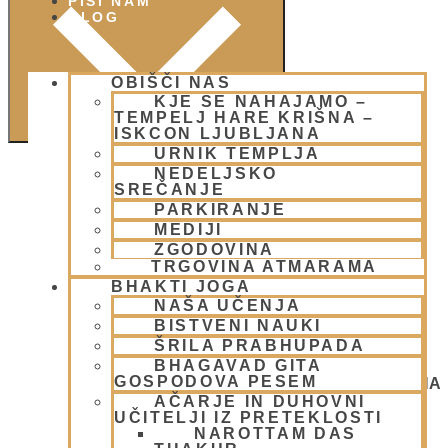
PIŠI NAM
BLOG
OBIŠČI NAS
KJE SE NAHAJAMO –
TEMPELJ HARE KRIŠNA –
ISKCON LJUBLJANA
URNIK TEMPLJA
NEDELJSKO
SREČANJE
PARKIRANJE
MEDIJI
ZGODOVINA
TRGOVINA ATMARAMA
BHAKTI JOGA
NAŠA UČENJA
BISTVENI NAUKI
ŠRILA PRABHUPADA
BHAGAVAD GITA
GOSPODOVA PESEM
NEDELJSKO SREČANJE - CENTER HARE KRIŠNA
LJUBLJANA
AČARJE IN DUHOVNI
OGNJENO ŽRTVOVANJE - NARASIMHA JAGJA -
UČITELJI IZ PRETEKLOSTI
VSAKO SOBOTO
NAROTTAM DAS