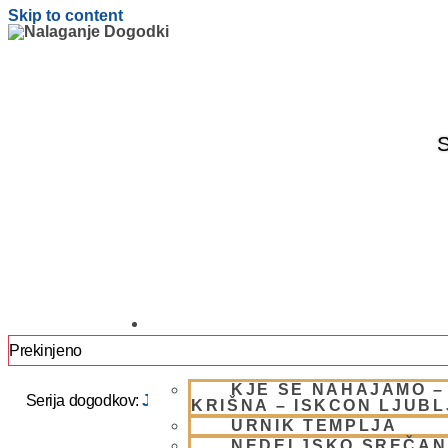
Skip to content
S
OBIŠČI NAS
Prekinjeno
KJE SE NAHAJAMO –
Serija dogodkov:
JAPA / KIRTAN UMIK POHORJE 2025 –
KRIŠNA – ISKCON LJUB
URNIK TEMPLJA
NEDELJSKO SREČAN