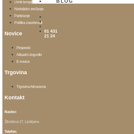
BLOG
Urnik templja
Nedeljsko srečanje
Parkiranje
Politika zasebnosti
01 431
Novice
21 24
Prispevki
Aktualni dogodki
E-novice
Trgovina
Trgovina Atmarama
Kontakt
Naslov:
Žibertova 27, Ljubljana
Telefon: