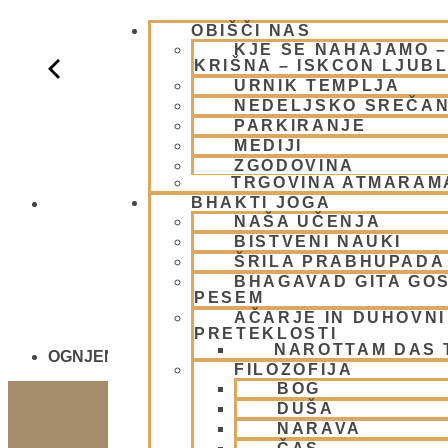
OBIŠČI NAS
KJE SE NAHAJAMO 
KRIŠNA – ISKCON LJUB
URNIK TEMPLJA
NEDELJSKO SREČA
PARKIRANJE
MEDIJI
ZGODOVINA
TRGOVINA ATMARAM
BHAKTI JOGA
NEDELJSKO
NAŠA UČENJA
BISTVENI NAUKI
ŠRILA PRABHUPADA
BHAGAVAD GITA GO
PESEM
AČARJE IN DUHOVNI 
PRETEKLOSTI
NAROTTAM DAS
OGNJENO ŽRTVOVANJE - NARASIMHA JAGJA - V
FILOZOFIJA
BOG
DUŠA
NARAVA