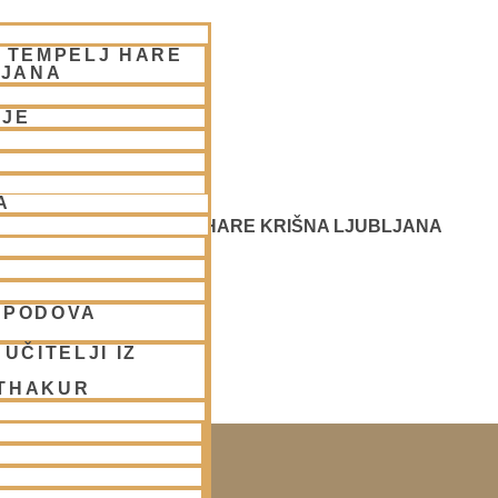
– TEMPELJ HARE
LJANA
NJE
A
 SREČANJE - CENTER HARE KRIŠNA LJUBLJANA
SPODOVA
UČITELJI IZ
 THAKUR
SAKO SOBOTO