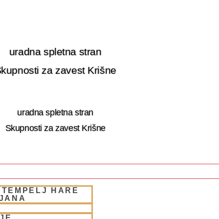
uradna spletna stran
kupnosti za zavest Krišne
uradna spletna stran
Skupnosti za zavest Krišne
 TEMPELJ HARE
 RETRET SLOVENIA
LJANA
JE