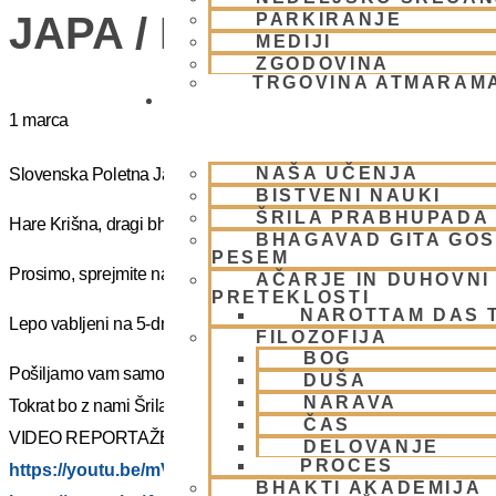
JAPA / KIRTAN UMIK 
PARKIRANJE
MEDIJI
ZGODOVINA
TRGOVINA ATMARAM
BHAKTI JOGA
1 marca
NAŠA UČENJA
Slovenska Poletna Jatra vas vabi na DUHOVNI UMIK 2025 – »J
BISTVENI NAUKI
ŠRILA PRABHUPADA
Hare Krišna, dragi bhakte!
BHAGAVAD GITA GO
PESEM
Prosimo, sprejmite naše ponižno spoštovanje! Vsa slava Šrila Pr
AČARJE IN DUHOVNI 
PRETEKLOSTI
NAROTTAM DAS 
Lepo vabljeni na 5-dnevno nepozabno transcendentalno izkušnjo
FILOZOFIJA
BOG
Pošiljamo vam samo osnovno informacijo tako da si lahko rezervi
DUŠA
NARAVA
Tokrat bo z nami Šrila Prabhupadov učenec, duhovni učitelj NM Mah
ČAS
VIDEO REPORTAŽE IZ PREJŠNIH UMIKOV – KLIKNI 🙂
DELOVANJE
PROCES
https://youtu.be/mVmx_h4mTCc?si=iYB7KXEdqz7Nz2is
BHAKTI AKADEMIJA