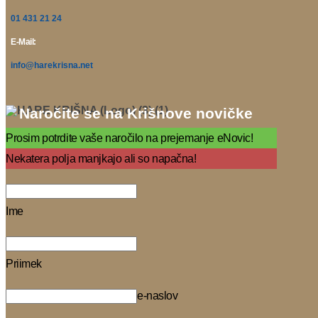
01 431 21 24
E-Mail:
info@harekrisna.net
Naročite se na Krišnove novičke
Prosim potrdite vaše naročilo na prejemanje eNovic!
Nekatera polja manjkajo ali so napačna!
Ime
Priimek
e-naslov