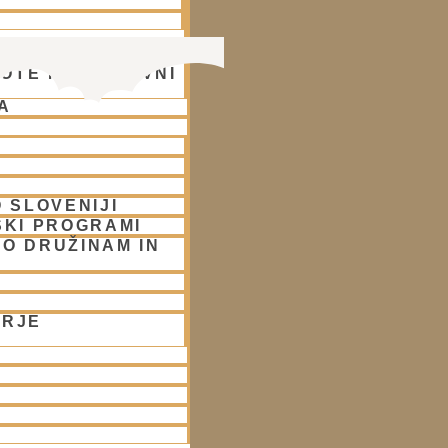
OTE NA DUHOVNI
A
 SLOVENIJI
SKI PROGRAMI
O DRUŽINAM IN
ORJE