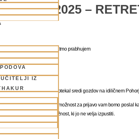
POHORJE 2025 – RETR
A
apa duhovni umik z NM Mahatmo prabhujem
SPODOVA
abhupadu!
UČITELJI IZ
THAKUR
 na DUHOVNI UMIK, ki bo potekal sredi gozdov na idiličnem Pohorj
rate dopust. Več podatkov in možnost za prijavo vam bomo poslal k
atma prabhu. Redka priložnost, ki jo ne velja izpustiti.