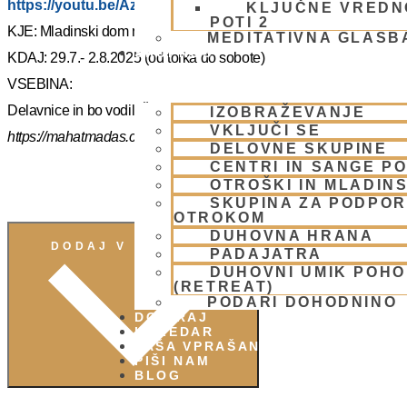
https://youtu.be/AziuZJyrho4?si=Zr5a_H8Hj-X888vW
KLJUČNE VREDN
POTI 2
KJE: Mladinski dom na Smolniku (mariborsko Pohorje)
MEDITATIVNA GLASB
SKUPNOST
KDAJ: 29.7.- 2.8.2025 (od torka do sobote)
VSEBINA:
Delavnice in bo vodil, Šrila Prabhupadov učenec NM Mahatma p
IZOBRAŽEVANJE
VKLJUČI SE
https://mahatmadas.com
DELOVNE SKUPINE
CENTRI IN SANGE PO
OTROŠKI IN MLADIN
SKUPINA ZA PODPOR
OTROKOM
DUHOVNA HRANA
DODAJ V KOLEDAR
PADAJATRA
DUHOVNI UMIK POH
(RETREAT)
PODARI DOHODNINO
DONIRAJ
KOLEDAR
VAŠA VPRAŠANJA
PIŠI NAM
BLOG