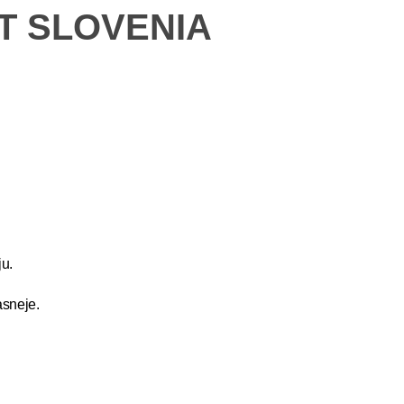
ET SLOVENIA
u.
asneje.