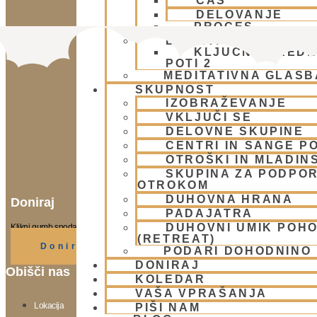
ČAS
DELOVANJE
PROCES
BHAKTI AKADEMIJA
KLJUČNE VREDN
POTI 2
MEDITATIVNA GLASB
SKUPNOST
IZOBRAŽEVANJE
VKLJUČI SE
DELOVNE SKUPINE
CENTRI IN SANGE PO
OTROŠKI IN MLADIN
SKUPINA ZA PODPOR
OTROKOM
DUHOVNA HRANA
Doniraj
PADAJATRA
DUHOVNI UMIK POH
Klikni gumb spodaj.
(RETREAT)
Doniraj
PODARI DOHODNINO
DONIRAJ
Obišči nas
KOLEDAR
VAŠA VPRAŠANJA
Lokacija
PIŠI NAM