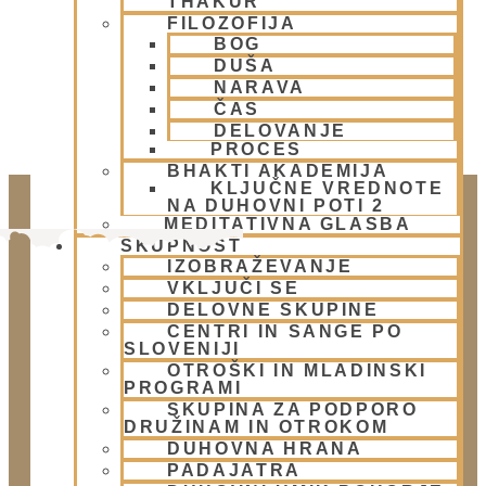
THAKUR
FILOZOFIJA
BOG
DUŠA
NARAVA
ČAS
DELOVANJE
PROCES
BHAKTI AKADEMIJA
KLJUČNE VREDNOTE
NA DUHOVNI POTI 2
MEDITATIVNA GLASBA
SKUPNOST
IZOBRAŽEVANJE
VKLJUČI SE
DELOVNE SKUPINE
CENTRI IN SANGE PO
SLOVENIJI
OTROŠKI IN MLADINSKI
PROGRAMI
Doniraj
SKUPINA ZA PODPORO
DRUŽINAM IN OTROKOM
Klikni gumb spodaj.
DUHOVNA HRANA
Doniraj
PADAJATRA