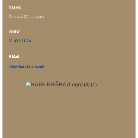
Naslov:
Žibertova 27, Ljubljana
Telefon:
01 431 21 24
E-Mail:
info@harekrisna.net