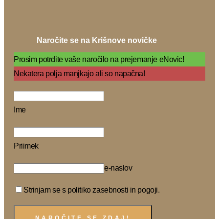
Naročite se na Krišnove novičke
Prosim potrdite vaše naročilo na prejemanje eNovic!
Nekatera polja manjkajo ali so napačna!
Ime
Priimek
e-naslov
Strinjam se s politiko zasebnosti in pogoji.