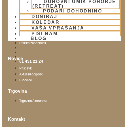
DUHOVNI UMIK POHORJE
(RETREAT)
Obišči nas
PODARI DOHODNINO
DONIRAJ
Lokacija
KOLEDAR
Urnik templja
VAŠA VPRAŠANJA
Nedeljsko srečanje
PIŠI NAM
Parkiranje
BLOG
Politika zasebnosti
Novice
01 431 21 24
Prispevki
Aktualni dogodki
E-novice
Trgovina
Trgovina Atmarama
Kontakt