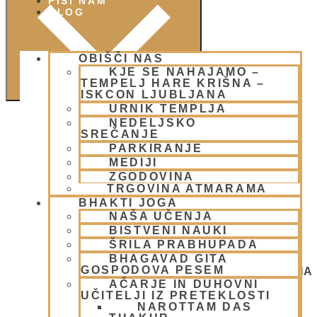
PIŠI NAM
BLOG
OBIŠČI NAS
KJE SE NAHAJAMO –
TEMPELJ HARE KRIŠNA –
ISKCON LJUBLJANA
URNIK TEMPLJA
NEDELJSKO
SREČANJE
PARKIRANJE
MEDIJI
ZGODOVINA
TRGOVINA ATMARAMA
BHAKTI JOGA
NAŠA UČENJA
BISTVENI NAUKI
ŠRILA PRABHUPADA
BHAGAVAD GITA
GOSPODOVA PESEM
NEDELJSKO SREČANJE - CENTER HARE KRIŠNA
LJUBLJANA
AČARJE IN DUHOVNI
OGNJENO ŽRTVOVANJE - NARASIMHA JAGJA -
UČITELJI IZ PRETEKLOSTI
VSAKO SOBOTO
NAROTTAM DAS