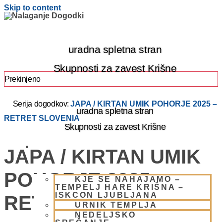
Skip to content
uradna spletna stran
Skupnosti za zavest Krišne
Prekinjeno
Serija dogodkov:
JAPA / KIRTAN UMIK POHORJE 2025 –
uradna spletna stran
RETRET SLOVENIA
Skupnosti za zavest Krišne
OBIŠČI NAS
JAPA / KIRTAN UMIK
POHORJE 2025 –
KJE SE NAHAJAMO –
TEMPELJ HARE KRIŠNA –
ISKCON LJUBLJANA
RETRET SLOVENIA
URNIK TEMPLJA
NEDELJSKO