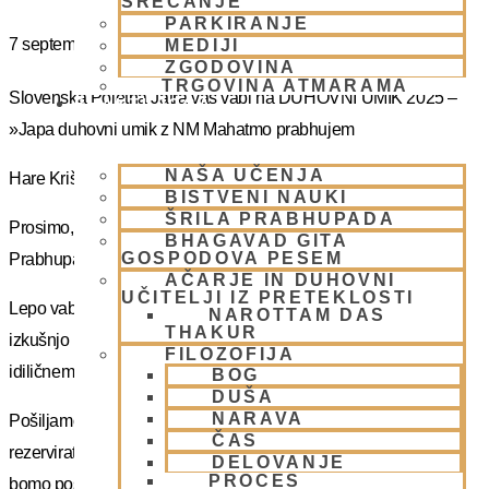
SREČANJE
PARKIRANJE
7 septembra
MEDIJI
ZGODOVINA
TRGOVINA ATMARAMA
Slovenska Poletna Jatra vas vabi na DUHOVNI UMIK 2025 –
BHAKTI JOGA
»Japa duhovni umik z NM Mahatmo prabhujem
NAŠA UČENJA
Hare Krišna, dragi bhakte!
BISTVENI NAUKI
ŠRILA PRABHUPADA
Prosimo, sprejmite naše ponižno spoštovanje! Vsa slava Šrila
BHAGAVAD GITA
GOSPODOVA PESEM
Prabhupadu!
AČARJE IN DUHOVNI
UČITELJI IZ PRETEKLOSTI
Lepo vabljeni na 5-dnevno nepozabno transcendentalno
NAROTTAM DAS
THAKUR
izkušnjo na DUHOVNI UMIK, ki bo potekal sredi gozdov na
FILOZOFIJA
idiličnem Pohorju.
BOG
DUŠA
NARAVA
Pošiljamo vam samo osnovno informacijo tako da si lahko
ČAS
rezervirate dopust. Več podatkov in možnost za prijavo vam
DELOVANJE
PROCES
bomo poslal kasneje.