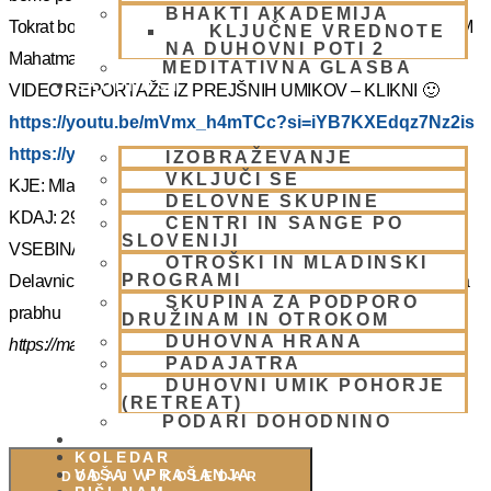
BHAKTI AKADEMIJA
Tokrat bo z nami Šrila Prabhupadov učenec, duhovni učitelj NM
KLJUČNE VREDNOTE
NA DUHOVNI POTI 2
Mahatma prabhu. Redka priložnost, ki jo ne velja izpustiti.
MEDITATIVNA GLASBA
SKUPNOST
VIDEO REPORTAŽE IZ PREJŠNIH UMIKOV – KLIKNI 🙂
https://youtu.be/mVmx_h4mTCc?si=iYB7KXEdqz7Nz2is
https://youtu.be/AziuZJyrho4?si=Zr5a_H8Hj-X888vW
IZOBRAŽEVANJE
VKLJUČI SE
KJE: Mladinski dom na Smolniku (mariborsko Pohorje)
DELOVNE SKUPINE
KDAJ: 29.7.- 2.8.2025 (od torka do sobote)
CENTRI IN SANGE PO
SLOVENIJI
VSEBINA:
OTROŠKI IN MLADINSKI
PROGRAMI
Delavnice in bo vodil, Šrila Prabhupadov učenec NM Mahatma
SKUPINA ZA PODPORO
prabhu
DRUŽINAM IN OTROKOM
DUHOVNA HRANA
https://mahatmadas.com
PADAJATRA
DUHOVNI UMIK POHORJE
(RETREAT)
PODARI DOHODNINO
DONIRAJ
KOLEDAR
VAŠA VPRAŠANJA
DODAJ V KOLEDAR