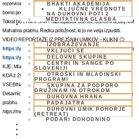
rezervirate dopust. Več podatkov in možnost za prijavo vam
BHAKTI AKADEMIJA
KLJUČNE VREDNOTE
bomo poslal kasneje.
NA DUHOVNI POTI 2
MEDITATIVNA GLASBA
Tokrat bo z nami Šrila Prabhupadov učenec, duhovni učitelj NM
SKUPNOST
Mahatma prabhu. Redka priložnost, ki jo ne velja izpustiti.
VIDEO REPORTAŽE IZ PREJŠNIH UMIKOV – KLIKNI 🙂
IZOBRAŽEVANJE
https://youtu.be/mVmx_h4mTCc?si=iYB7KXEdqz7Nz2is
VKLJUČI SE
DELOVNE SKUPINE
https://youtu.be/AziuZJyrho4?si=Zr5a_H8Hj-X888vW
CENTRI IN SANGE PO
KJE: Mladinski dom na Smolniku (mariborsko Pohorje)
SLOVENIJI
OTROŠKI IN MLADINSKI
KDAJ: 29.7.- 2.8.2025 (od torka do sobote)
PROGRAMI
VSEBINA:
SKUPINA ZA PODPORO
DRUŽINAM IN OTROKOM
Delavnice in bo vodil, Šrila Prabhupadov učenec NM Mahatma
DUHOVNA HRANA
prabhu
PADAJATRA
DUHOVNI UMIK POHORJE
https://mahatmadas.com
(RETREAT)
PODARI DOHODNINO
DONIRAJ
KOLEDAR
VAŠA VPRAŠANJA