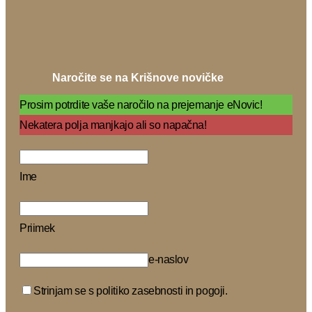
Naročite se na Krišnove novičke
Prosim potrdite vaše naročilo na prejemanje eNovic!
Nekatera polja manjkajo ali so napačna!
Ime
Priimek
e-naslov
Strinjam se s politiko zasebnosti in pogoji.