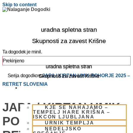
Skip to content
uradna spletna stran
Skupnosti za zavest Krišne
Ta dogodek je minil.
Prekinjeno
uradna spletna stran
Skupnosti za zavest Krišne
Serija dogodkov:
JAPA / KIRTAN UMIK POHORJE 2025 –
RETRET SLOVENIA
OBIŠČI NAS
JAPA / KIRTAN UMIK
KJE SE NAHAJAMO –
TEMPELJ HARE KRIŠNA –
ISKCON LJUBLJANA
POHORJE 2025 –
URNIK TEMPLJA
NEDELJSKO