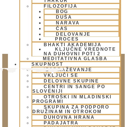
THAKUR
Padajatra 2026
FILOZOFIJA
BOG
DUŠA
NARAVA
ČAS
DELOVANJE
PROCES
BHAKTI AKADEMIJA
KLJUČNE VREDNOTE
NA DUHOVNI POTI 2
MEDITATIVNA GLASBA
SKUPNOST
IZOBRAŽEVANJE
VKLJUČI SE
DELOVNE SKUPINE
CENTRI IN SANGE PO
SLOVENIJI
OTROŠKI IN MLADINSKI
PROGRAMI
SKUPINA ZA PODPORO
DRUŽINAM IN OTROKOM
Doniraj
DUHOVNA HRANA
Klikni gumb spodaj.
PADAJATRA