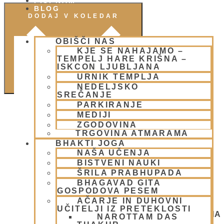
PIŠI NAM
BLOG
DODAJ V KOLEDAR
OBIŠČI NAS
KJE SE NAHAJAMO –
TEMPELJ HARE KRIŠNA –
ISKCON LJUBLJANA
URNIK TEMPLJA
NEDELJSKO
SREČANJE
PARKIRANJE
MEDIJI
ZGODOVINA
TRGOVINA ATMARAMA
BHAKTI JOGA
NAŠA UČENJA
BISTVENI NAUKI
ŠRILA PRABHUPADA
BHAGAVAD GITA
GOSPODOVA PESEM
AČARJE IN DUHOVNI
UČITELJI IZ PRETEKLOSTI
NEDELJSKO SREČANJE - CENTER HARE KRIŠNA
NAROTTAM DAS
LJUBLJANA