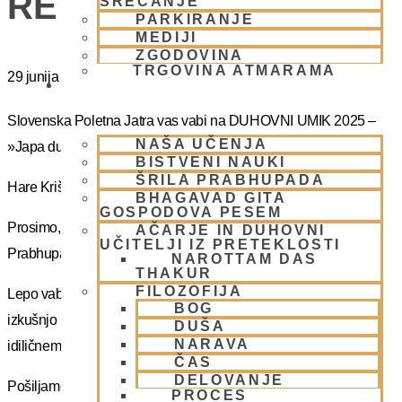
RETRET SLOVENIA
SREČANJE
PARKIRANJE
MEDIJI
ZGODOVINA
TRGOVINA ATMARAMA
29 junija
BHAKTI JOGA
Slovenska Poletna Jatra vas vabi na DUHOVNI UMIK 2025 –
NAŠA UČENJA
»Japa duhovni umik z NM Mahatmo prabhujem
BISTVENI NAUKI
ŠRILA PRABHUPADA
Hare Krišna, dragi bhakte!
BHAGAVAD GITA
GOSPODOVA PESEM
Prosimo, sprejmite naše ponižno spoštovanje! Vsa slava Šrila
AČARJE IN DUHOVNI
UČITELJI IZ PRETEKLOSTI
Prabhupadu!
NAROTTAM DAS
THAKUR
FILOZOFIJA
Lepo vabljeni na 5-dnevno nepozabno transcendentalno
BOG
izkušnjo na DUHOVNI UMIK, ki bo potekal sredi gozdov na
DUŠA
NARAVA
idiličnem Pohorju.
ČAS
DELOVANJE
Pošiljamo vam samo osnovno informacijo tako da si lahko
PROCES