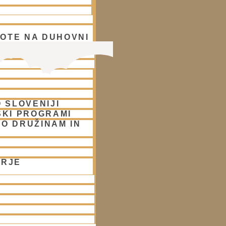
OTE NA DUHOVNI
A
 SLOVENIJI
SKI PROGRAMI
O DRUŽINAM IN
ORJE