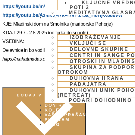
KLJUČNE VREDN
https://youtu.be/mVmx_h4mTCc?si=iYB7KXEdqz7Nz2is
POTI 2
MEDITATIVNA GLASB
https://youtu.be/AziuZJyrho4?si=Zr5a_H8Hj-X888vW
SKUPNOST
KJE: Mladinski dom na Smolniku (mariborsko Pohorje)
KDAJ: 29.7.- 2.8.2025 (od torka do sobote)
IZOBRAŽEVANJE
VSEBINA:
VKLJUČI SE
DELOVNE SKUPINE
Delavnice in bo vodil, Šrila Prabhupadov učenec NM Mahatma p
CENTRI IN SANGE PO
https://mahatmadas.com
OTROŠKI IN MLADIN
SKUPINA ZA PODPOR
OTROKOM
DUHOVNA HRANA
PADAJATRA
DUHOVNI UMIK POH
(RETREAT)
DODAJ V KOLEDAR
PODARI DOHODNINO
DONIRAJ
KOLEDAR
VAŠA VPRAŠANJA
PIŠI NAM
BLOG