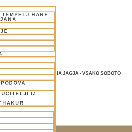
– TEMPELJ HARE
LJANA
NJE
A
TVOVANJE - NARASIMHA JAGJA - VSAKO SOBOTO
SPODOVA
UČITELJI IZ
 THAKUR
 LJUBLJANA