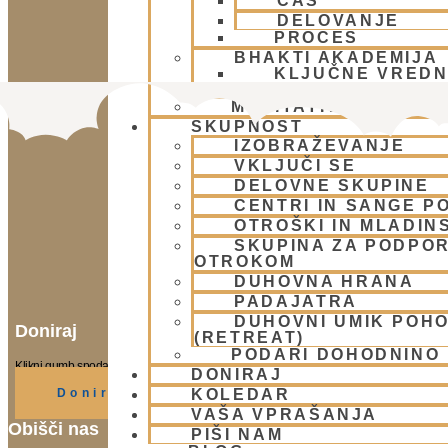
ČAS
DELOVANJE
PROCES
BHAKTI AKADEMIJA
KLJUČNE VREDN
POTI 2
MEDITATIVNA GLASB
SKUPNOST
IZOBRAŽEVANJE
VKLJUČI SE
DELOVNE SKUPINE
CENTRI IN SANGE PO
OTROŠKI IN MLADIN
SKUPINA ZA PODPOR
OTROKOM
DUHOVNA HRANA
PADAJATRA
DUHOVNI UMIK POH
Doniraj
(RETREAT)
PODARI DOHODNINO
Klikni gumb spodaj.
DONIRAJ
KOLEDAR
Doniraj
VAŠA VPRAŠANJA
Obišči nas
PIŠI NAM