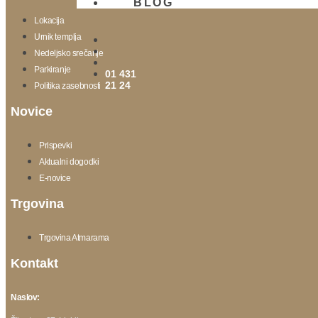
BLOG
Lokacija
Urnik templja
Nedeljsko srečanje
Parkiranje
01 431
21 24
Politika zasebnosti
Novice
Prispevki
Aktualni dogodki
E-novice
Trgovina
Trgovina Atmarama
Kontakt
Naslov: