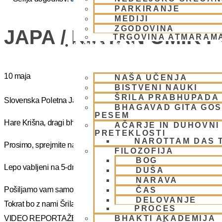
PARKIRANJE
MEDIJI
ZGODOVINA
JAPA / KIRTAN UMIK 
TRGOVINA ATMARAM
BHAKTI JOGA
10 maja
NAŠA UČENJA
BISTVENI NAUKI
ŠRILA PRABHUPADA
Slovenska Poletna Jatra vas vabi na DUHOVNI UMIK 2025 – »J
BHAGAVAD GITA GO
PESEM
Hare Krišna, dragi bhakte!
AČARJE IN DUHOVNI 
PRETEKLOSTI
NAROTTAM DAS 
Prosimo, sprejmite naše ponižno spoštovanje! Vsa slava Šrila Pr
FILOZOFIJA
BOG
Lepo vabljeni na 5-dnevno nepozabno transcendentalno izkušnjo
DUŠA
NARAVA
Pošiljamo vam samo osnovno informacijo tako da si lahko rezervi
ČAS
DELOVANJE
Tokrat bo z nami Šrila Prabhupadov učenec, duhovni učitelj NM Mah
PROCES
BHAKTI AKADEMIJA
VIDEO REPORTAŽE IZ PREJŠNIH UMIKOV – KLIKNI 🙂