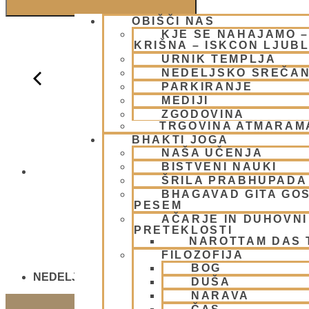
OBIŠČI NAS
KJE SE NAHAJAMO 
KRIŠNA – ISKCON LJUB
URNIK TEMPLJA
NEDELJSKO SREČA
PARKIRANJE
MEDIJI
ZGODOVINA
TRGOVINA ATMARAM
BHAKTI JOGA
NAŠA UČENJA
BISTVENI NAUKI
OGNJENO ŽR
ŠRILA PRABHUPADA
BHAGAVAD GITA GO
PESEM
AČARJE IN DUHOVNI 
PRETEKLOSTI
NAROTTAM DAS
FILOZOFIJA
BOG
NEDELJSKO SREČANJE - CENTER HARE KRIŠNA
DUŠA
NARAVA