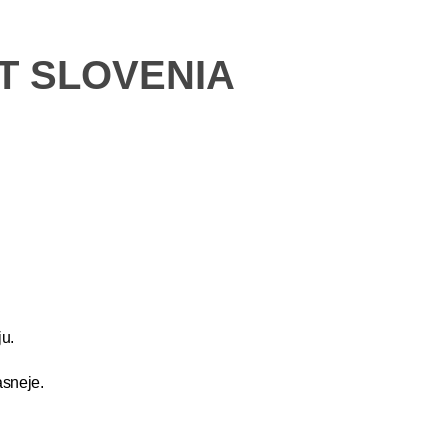
ET SLOVENIA
u.
asneje.