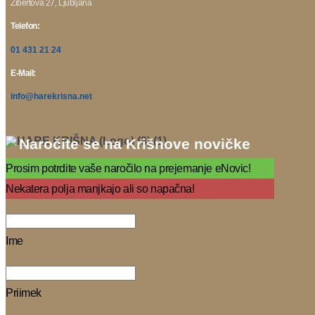
Žibertova 27, Ljubljana
Telefon:
01 431 21 24
E-Mail:
info@harekrisna.net
Naročite se na Krišnove novičke
Prosim potrdite vaše naročilo na prejemanje eNovic!
Nekatera polja manjkajo ali so napačna!
Ime
Priimek