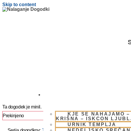
Skip to content
S
OBIŠČI NAS
Ta dogodek je minil.
KJE SE NAHAJAMO –
Prekinjeno
KRIŠNA – ISKCON LJUB
URNIK TEMPLJA
NEDELJSKO SREČAN
Serija dogodkov:
JAPA / KIRTAN UMIK POHORJE 2025 –