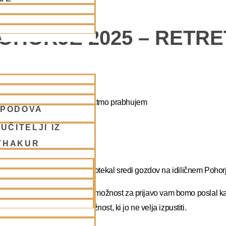
POHORJE 2025 – RETR
A
apa duhovni umik z NM Mahatmo prabhujem
SPODOVA
UČITELJI IZ
THAKUR
abhupadu!
 na DUHOVNI UMIK, ki bo potekal sredi gozdov na idiličnem Pohorj
rate dopust. Več podatkov in možnost za prijavo vam bomo poslal k
atma prabhu. Redka priložnost, ki jo ne velja izpustiti.