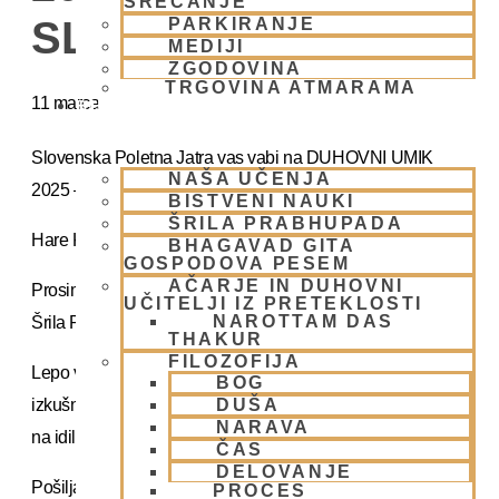
SREČANJE
SLOVENIA
PARKIRANJE
MEDIJI
ZGODOVINA
TRGOVINA ATMARAMA
11 marca
BHAKTI JOGA
Slovenska Poletna Jatra vas vabi na DUHOVNI UMIK
NAŠA UČENJA
2025 – »Japa duhovni umik z NM Mahatmo prabhujem
BISTVENI NAUKI
ŠRILA PRABHUPADA
Hare Krišna, dragi bhakte!
BHAGAVAD GITA
GOSPODOVA PESEM
AČARJE IN DUHOVNI
Prosimo, sprejmite naše ponižno spoštovanje! Vsa slava
UČITELJI IZ PRETEKLOSTI
NAROTTAM DAS
Šrila Prabhupadu!
THAKUR
FILOZOFIJA
Lepo vabljeni na 5-dnevno nepozabno transcendentalno
BOG
DUŠA
izkušnjo na DUHOVNI UMIK, ki bo potekal sredi gozdov
NARAVA
na idiličnem Pohorju.
ČAS
DELOVANJE
Pošiljamo vam samo osnovno informacijo tako da si lahko
PROCES