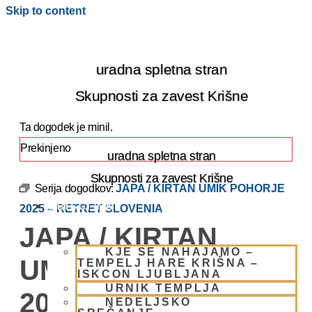
Skip to content
uradna spletna stran
Skupnosti za zavest Krišne
Ta dogodek je minil.
Prekinjeno
uradna spletna stran
Skupnosti za zavest Krišne
Serija dogodkov:
JAPA / KIRTAN UMIK POHORJE
OBIŠČI NAS
2025 – RETRET SLOVENIA
JAPA / KIRTAN
KJE SE NAHAJAMO –
UMIK POHORJE
TEMPELJ HARE KRIŠNA –
ISKCON LJUBLJANA
URNIK TEMPLJA
2025 – RETRET
NEDELJSKO