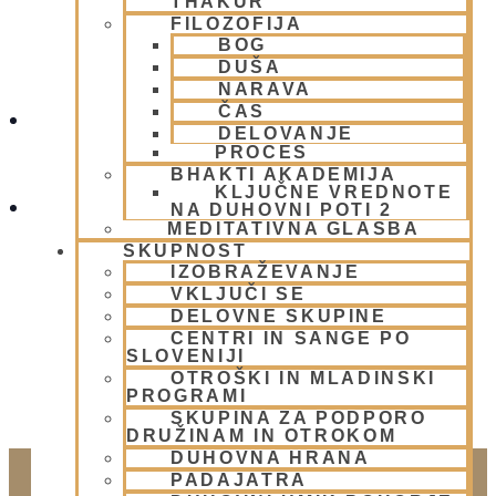
THAKUR
FILOZOFIJA
BOG
DUŠA
NARAVA
ČAS
DELOVANJE
NEDELJSKO SREČANJE - CENTER HARE KRIŠNA
PROCES
BHAKTI AKADEMIJA
LJUBLJANA
KLJUČNE VREDNOTE
OGNJENO ŽRTVOVANJE - NARASIMHA JAGJA -
NA DUHOVNI POTI 2
MEDITATIVNA GLASBA
VSAKO SOBOTO
SKUPNOST
IZOBRAŽEVANJE
VKLJUČI SE
DELOVNE SKUPINE
CENTRI IN SANGE PO
SLOVENIJI
OTROŠKI IN MLADINSKI
PROGRAMI
SKUPINA ZA PODPORO
DRUŽINAM IN OTROKOM
DUHOVNA HRANA
PADAJATRA