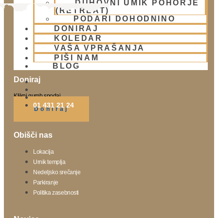
DUHOVNI UMIK POHORJE
(RETREAT)
PODARI DOHODNINO
DONIRAJ
KOLEDAR
VAŠA VPRAŠANJA
PIŠI NAM
BLOG
Doniraj
Klikni gumb spodaj.
01 431 21 24
Doniraj
Obišči nas
Lokacija
Urnik templja
Nedeljsko srečanje
Parkiranje
Politika zasebnosti