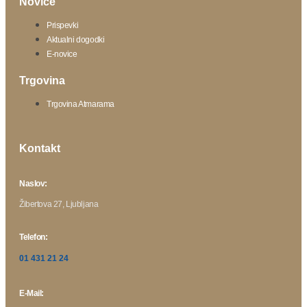
Novice
Prispevki
Aktualni dogodki
E-novice
Trgovina
Trgovina Atmarama
Kontakt
Naslov:
Žibertova 27, Ljubljana
Telefon:
01 431 21 24
E-Mail: