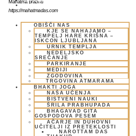
PIŠI NAM
Mahatma prabhu
BLOG
https://mahatmadas.com
OBIŠČI NAS
KJE SE NAHAJAMO –
TEMPELJ HARE KRIŠNA –
ISKCON LJUBLJANA
DODAJ V KOLEDAR
URNIK TEMPLJA
NEDELJSKO
SREČANJE
PARKIRANJE
MEDIJI
ZGODOVINA
TRGOVINA ATMARAMA
BHAKTI JOGA
NAŠA UČENJA
BISTVENI NAUKI
ŠRILA PRABHUPADA
BHAGAVAD GITA
GOSPODOVA PESEM
AČARJE IN DUHOVNI
UČITELJI IZ PRETEKLOSTI
NAROTTAM DAS