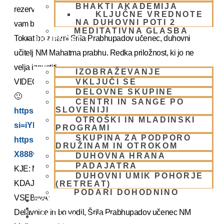
BHAKTI AKADEMIJA
rezervirate dopust. Več podatkov in možnost za prijavo
KLJUČNE VREDNOTE
NA DUHOVNI POTI 2
vam bomo poslal kasneje.
MEDITATIVNA GLASBA
Tokrat bo z nami Šrila Prabhupadov učenec, duhovni
SKUPNOST
učitelj NM Mahatma prabhu. Redka priložnost, ki jo ne
velja izpustiti.
IZOBRAŽEVANJE
VKLJUČI SE
VIDEO REPORTAŽE IZ PREJŠNIH UMIKOV – KLIKNI
DELOVNE SKUPINE
🙂
CENTRI IN SANGE PO
SLOVENIJI
https://youtu.be/mVmx_h4mTCc?
OTROŠKI IN MLADINSKI
si=iYB7KXEdqz7Nz2is
PROGRAMI
SKUPINA ZA PODPORO
https://youtu.be/AziuZJyrho4?si=Zr5a_H8Hj-
DRUŽINAM IN OTROKOM
X888vW
DUHOVNA HRANA
PADAJATRA
KJE: Mladinski dom na Smolniku (mariborsko Pohorje)
DUHOVNI UMIK POHORJE
KDAJ: 29.7.- 2.8.2025 (od torka do sobote)
(RETREAT)
PODARI DOHODNINO
VSEBINA:
DONIRAJ
KOLEDAR
Delavnice in bo vodil, Šrila Prabhupadov učenec NM
VAŠA VPRAŠANJA