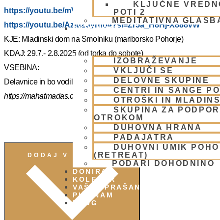
KLJUČNE VREDN
https://youtu.be/mVmx_h4mTCc?si=iYB7KXEdqz7Nz2is
POTI 2
MEDITATIVNA GLASB
https://youtu.be/AziuZJyrho4?si=Zr5a_H8Hj-X888vW
SKUPNOST
KJE: Mladinski dom na Smolniku (mariborsko Pohorje)
KDAJ: 29.7.- 2.8.2025 (od torka do sobote)
IZOBRAŽEVANJE
VSEBINA:
VKLJUČI SE
DELOVNE SKUPINE
Delavnice in bo vodil, Šrila Prabhupadov učenec NM Mahatma p
CENTRI IN SANGE PO
https://mahatmadas.com
OTROŠKI IN MLADIN
SKUPINA ZA PODPOR
OTROKOM
DUHOVNA HRANA
PADAJATRA
DUHOVNI UMIK POH
(RETREAT)
DODAJ V KOLEDAR
PODARI DOHODNINO
DONIRAJ
KOLEDAR
VAŠA VPRAŠANJA
PIŠI NAM
BLOG