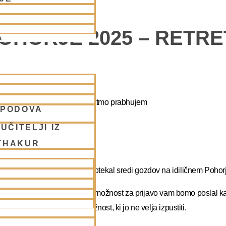
POHORJE 2025 – RETR
A
apa duhovni umik z NM Mahatmo prabhujem
SPODOVA
UČITELJI IZ
THAKUR
abhupadu!
 na DUHOVNI UMIK, ki bo potekal sredi gozdov na idiličnem Pohorj
rate dopust. Več podatkov in možnost za prijavo vam bomo poslal k
atma prabhu. Redka priložnost, ki jo ne velja izpustiti.