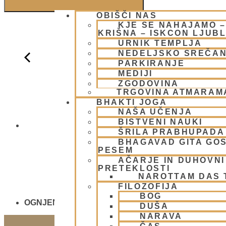
OBIŠČI NAS
KJE SE NAHAJAMO 
KRIŠNA – ISKCON LJUB
URNIK TEMPLJA
NEDELJSKO SREČA
PARKIRANJE
MEDIJI
ZGODOVINA
TRGOVINA ATMARAM
BHAKTI JOGA
NAŠA UČENJA
BISTVENI NAUKI
NEDELJSKO
ŠRILA PRABHUPADA
BHAGAVAD GITA GO
PESEM
AČARJE IN DUHOVNI 
PRETEKLOSTI
NAROTTAM DAS
FILOZOFIJA
BOG
OGNJENO ŽRTVOVANJE - NARASIMHA JAGJA - V
DUŠA
NARAVA