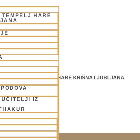
– TEMPELJ HARE
LJANA
NJE
A
 SREČANJE - CENTER HARE KRIŠNA LJUBLJANA
SPODOVA
UČITELJI IZ
 THAKUR
SAKO SOBOTO