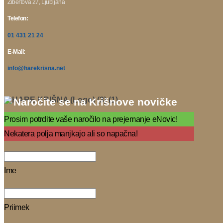
Žibertova 27, Ljubljana
Telefon:
01 431 21 24
E-Mail:
info@harekrisna.net
Naročite se na Krišnove novičke
Prosim potrdite vaše naročilo na prejemanje eNovic!
Nekatera polja manjkajo ali so napačna!
Ime
Priimek