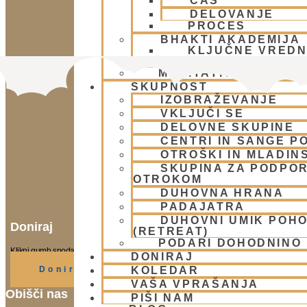
ČAS
DELOVANJE
PROCES
BHAKTI AKADEMIJA
KLJUČNE VREDN
POTI 2
MEDITATIVNA GLASB
SKUPNOST
IZOBRAŽEVANJE
VKLJUČI SE
DELOVNE SKUPINE
CENTRI IN SANGE PO
OTROŠKI IN MLADIN
SKUPINA ZA PODPOR
OTROKOM
DUHOVNA HRANA
PADAJATRA
DUHOVNI UMIK POH
Doniraj
(RETREAT)
PODARI DOHODNINO
Klikni gumb spodaj.
DONIRAJ
KOLEDAR
Doniraj
VAŠA VPRAŠANJA
Obišči nas
PIŠI NAM