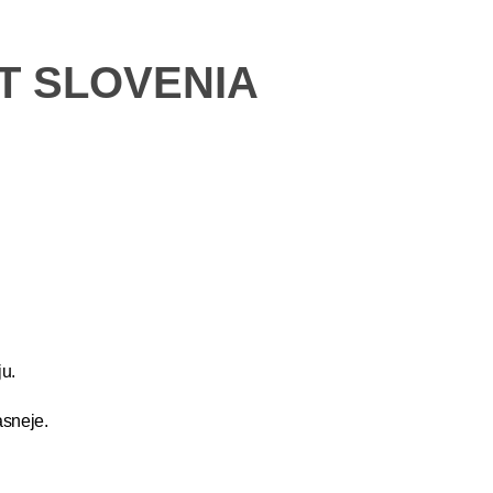
ET SLOVENIA
u.
asneje.