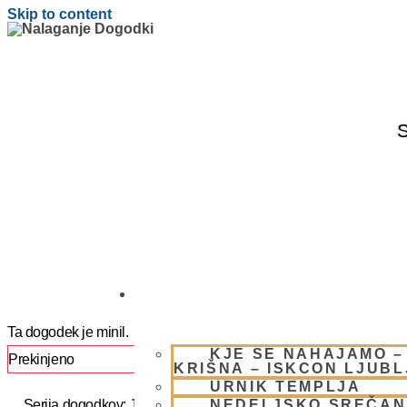
Skip to content
S
OBIŠČI NAS
Ta dogodek je minil.
KJE SE NAHAJAMO –
Prekinjeno
KRIŠNA – ISKCON LJUB
URNIK TEMPLJA
NEDELJSKO SREČAN
Serija dogodkov:
JAPA / KIRTAN UMIK POHORJE 2025 –