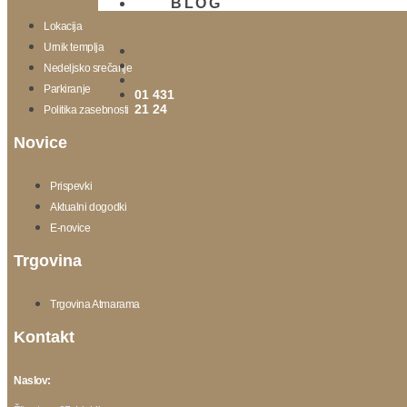
BLOG
Lokacija
Urnik templja
Nedeljsko srečanje
Parkiranje
01 431
21 24
Politika zasebnosti
Novice
Prispevki
Aktualni dogodki
E-novice
Trgovina
Trgovina Atmarama
Kontakt
Naslov: