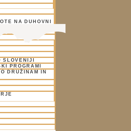
OTE NA DUHOVNI
A
 SLOVENIJI
SKI PROGRAMI
O DRUŽINAM IN
ORJE