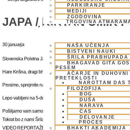
PARKIRANJE
MEDIJI
ZGODOVINA
JAPA / KIRTAN UMIK 
TRGOVINA ATMARAM
BHAKTI JOGA
30 januarja
NAŠA UČENJA
BISTVENI NAUKI
ŠRILA PRABHUPADA
Slovenska Poletna Jatra vas vabi na DUHOVNI UMIK 2025 – »J
BHAGAVAD GITA GO
PESEM
Hare Krišna, dragi bhakte!
AČARJE IN DUHOVNI 
PRETEKLOSTI
NAROTTAM DAS 
Prosimo, sprejmite naše ponižno spoštovanje! Vsa slava Šrila Pr
FILOZOFIJA
BOG
Lepo vabljeni na 5-dnevno nepozabno transcendentalno izkušnjo
DUŠA
NARAVA
Pošiljamo vam samo osnovno informacijo tako da si lahko rezervi
ČAS
DELOVANJE
Tokrat bo z nami Šrila Prabhupadov učenec, duhovni učitelj NM Mah
PROCES
BHAKTI AKADEMIJA
VIDEO REPORTAŽE IZ PREJŠNIH UMIKOV – KLIKNI 🙂