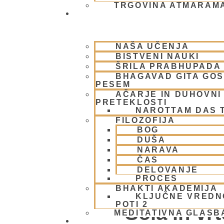
TRGOVINA ATMARAM
BHAKTI JOGA
ŠOLA IN VRTEC
NAŠA UČENJA
BISTVENI NAUKI
ŠRILA PRABHUPADA
BHAGAVAD GITA GO
PESEM
AČARJE IN DUHOVNI 
PRETEKLOSTI
NAROTTAM DAS 
FILOZOFIJA
BOG
DUŠA
NARAVA
ČAS
DELOVANJE
PROCES
SERVESERVING G
BHAKTI AKADEMIJA
KLJUČNE VREDN
POTI 2
Šola in vr
MEDITATIVNA GLASB
SKUPNOST