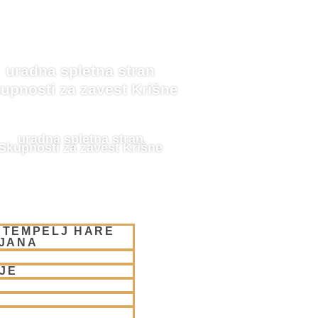
uradna spletna stran
upnosti za zavest Krišne
uradna spletna stran
Skupnosti za zavest Krišne
 TEMPELJ HARE
LJANA
JE