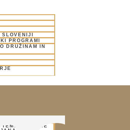
 SLOVENIJI
SKI PROGRAMI
O DRUŽINAM IN
ORJE
– TEMPELJ HARE