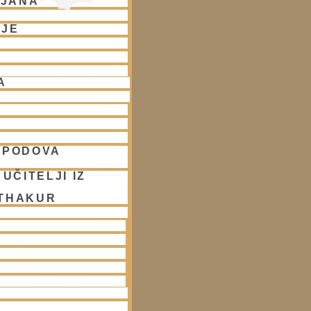
LJANA
NJE
A
SPODOVA
UČITELJI IZ
 THAKUR