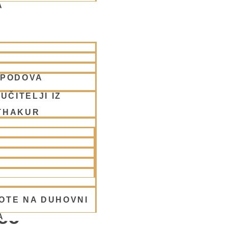
A
SPODOVA
UČITELJI IZ
THAKUR
OD
OTE NA DUHOVNI
tec
A