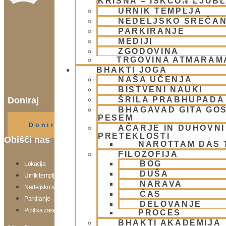
KRIŠNA – ISKCON LJUB
URNIK TEMPLJA
NEDELJSKO SREČA
PARKIRANJE
MEDIJI
ZGODOVINA
TRGOVINA ATMARAM
BHAKTI JOGA
NAŠA UČENJA
BISTVENI NAUKI
ŠRILA PRABHUPADA
Doniraj
BHAGAVAD GITA GO
Klikni gumb spodaj.
PESEM
Doniraj
AČARJE IN DUHOVNI 
PRETEKLOSTI
Obišči nas
NAROTTAM DAS
FILOZOFIJA
BOG
Lokacija
DUŠA
Urnik templja
NARAVA
Nedeljsko srečanje
ČAS
Parkiranje
DELOVANJE
Politika zasebnosti
PROCES
BHAKTI AKADEMIJA