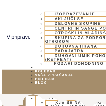
IZOBRAŽEVANJE
VKLJUČI SE
DELOVNE SKUPINE
CENTRI IN SANGE PO
OTROŠKI IN MLADIN
V pripravi.
SKUPINA ZA PODPOR
OTROKOM
DUHOVNA HRANA
PADAJATRA
DUHOVNI UMIK POH
(RETREAT)
PODARI DOHODNINO
DONIRAJ
KOLEDAR
VAŠA VPRAŠANJA
PIŠI NAM
BLOG
OBIŠČI NAS
KJE SE NAHAJAMO 