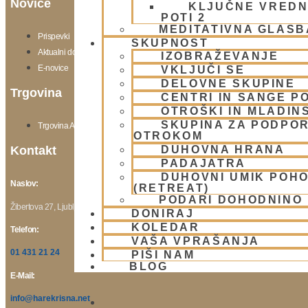
Novice
KLJUČNE VREDN
POTI 2
MEDITATIVNA GLASB
Prispevki
SKUPNOST
Aktualni dogodki
IZOBRAŽEVANJE
E-novice
VKLJUČI SE
DELOVNE SKUPINE
Trgovina
CENTRI IN SANGE PO
OTROŠKI IN MLADIN
SKUPINA ZA PODPOR
Trgovina Atmarama
OTROKOM
DUHOVNA HRANA
Kontakt
PADAJATRA
DUHOVNI UMIK POH
Naslov:
(RETREAT)
PODARI DOHODNINO
Žibertova 27, Ljubljana
DONIRAJ
KOLEDAR
Telefon:
VAŠA VPRAŠANJA
01 431 21 24
PIŠI NAM
BLOG
E-Mail:
info@harekrisna.net