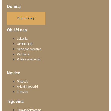
Doniraj
Klikni gumb spodaj.
Doniraj
Obišči nas
Lokacija
Urnik templja
Nedeljsko srečanje
Parkiranje
Politika zasebnosti
Novice
Prispevki
Aktualni dogodki
E-novice
Trgovina
Trgovina Atmarama