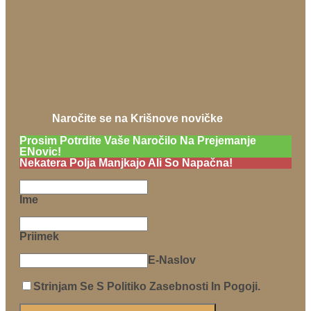
Naročite se na Krišnove novičke
Prosim Potrdite Vaše Naročilo Na Prejemanje
ENovic!
Nekatera Polja Manjkajo Ali So Napačna!
Ime
Priimek
E-Naslov
Strinjam Se S Politiko Zasebnosti In Pogoji.