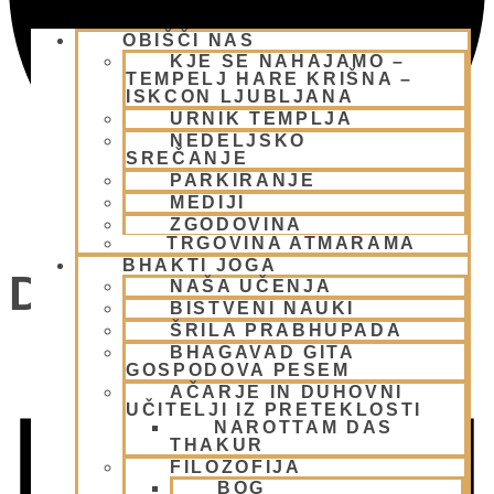
OBIŠČI NAS
KJE SE NAHAJAMO –
TEMPELJ HARE KRIŠNA –
ISKCON LJUBLJANA
URNIK TEMPLJA
NEDELJSKO
SREČANJE
PARKIRANJE
MEDIJI
ZGODOVINA
TRGOVINA ATMARAMA
BHAKTI JOGA
Dogodki
NAŠA UČENJA
BISTVENI NAUKI
ŠRILA PRABHUPADA
BHAGAVAD GITA
GOSPODOVA PESEM
AČARJE IN DUHOVNI
UČITELJI IZ PRETEKLOSTI
NAROTTAM DAS
THAKUR
FILOZOFIJA
BOG