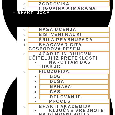
ZGODOVINA
TRGOVINA ATMARAMA
BHAKTI JOGA
NAŠA UČENJA
BISTVENI NAUKI
ŠRILA PRABHUPADA
BHAGAVAD GITA
GOSPODOVA PESEM
AČARJE IN DUHOVNI
UČITELJI IZ PRETEKLOSTI
NAROTTAM DAS
THAKUR
FILOZOFIJA
BOG
DUŠA
NARAVA
ČAS
DELOVANJE
PROCES
BHAKTI AKADEMIJA
KLJUČNE VREDNOTE
NA DUHOVNI POTI 2