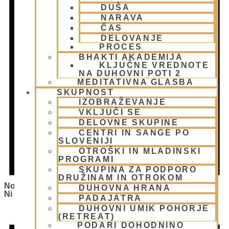
DUŠA
NARAVA
ČAS
DELOVANJE
PROCES
BHAKTI AKADEMIJA
KLJUČNE VREDNOTE
NA DUHOVNI POTI 2
MEDITATIVNA GLASBA
SKUPNOST
IZOBRAŽEVANJE
VKLJUČI SE
DELOVNE SKUPINE
CENTRI IN SANGE PO
SLOVENIJI
OTROŠKI IN MLADINSKI
PROGRAMI
SKUPINA ZA PODPORO
DRUŽINAM IN OTROKOM
Notice
DUHOVNA HRANA
Ni Bilo Najdenih Rezultatov.
PADAJATRA
DUHOVNI UMIK POHORJE
(RETREAT)
PODARI DOHODNINO