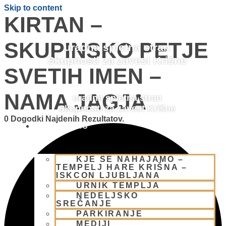
Skip to content
KIRTAN –
SKUPINSKO PETJE
uradna spletna stran
Skupnosti za zavest Krišne
SVETIH IMEN –
NAMA JAGJA
uradna spletna stran
Skupnosti za zavest Krišne
0 Dogodki Najdenih Rezultatov.
OBIŠČI NAS
KJE SE NAHAJAMO –
TEMPELJ HARE KRIŠNA –
ISKCON LJUBLJANA
URNIK TEMPLJA
NEDELJSKO
SREČANJE
PARKIRANJE
MEDIJI