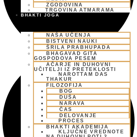
ZGODOVINA
TRGOVINA ATMARAMA
BHAKTI JOGA
NAŠA UČENJA
BISTVENI NAUKI
ŠRILA PRABHUPADA
BHAGAVAD GITA
GOSPODOVA PESEM
AČARJE IN DUHOVNI
UČITELJI IZ PRETEKLOSTI
NAROTTAM DAS
THAKUR
FILOZOFIJA
BOG
DUŠA
NARAVA
ČAS
DELOVANJE
PROCES
BHAKTI AKADEMIJA
KLJUČNE VREDNOTE
NA DUHOVNI POTI 2