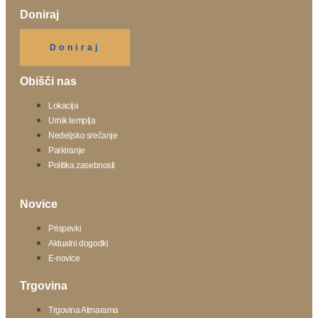
Doniraj
Klikni gumb spodaj.
Doniraj
Obišči nas
Lokacija
Urnik templja
Nedeljsko srečanje
Parkiranje
Politika zasebnosti
Novice
Prispevki
Aktualni dogodki
E-novice
Trgovina
Trgovina Atmarama