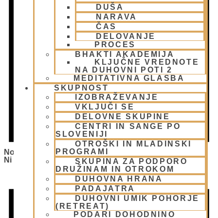
DUŠA
NARAVA
ČAS
DELOVANJE
PROCES
BHAKTI AKADEMIJA
KLJUČNE VREDNOTE
NA DUHOVNI POTI 2
MEDITATIVNA GLASBA
SKUPNOST
IZOBRAŽEVANJE
VKLJUČI SE
DELOVNE SKUPINE
CENTRI IN SANGE PO
SLOVENIJI
OTROŠKI IN MLADINSKI
PROGRAMI
Notice
Ni Bilo Najdenih Rezultatov.
SKUPINA ZA PODPORO
DRUŽINAM IN OTROKOM
DUHOVNA HRANA
PADAJATRA
DUHOVNI UMIK POHORJE
(RETREAT)
PODARI DOHODNINO