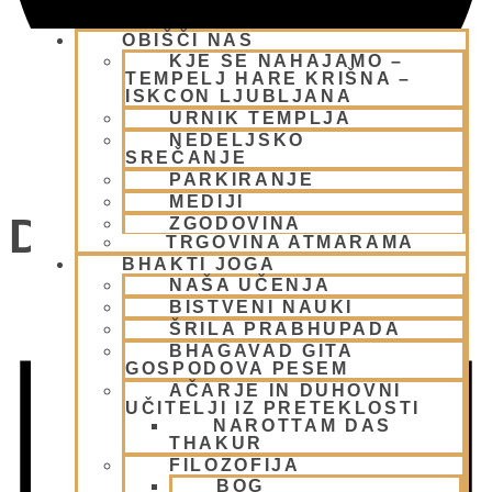
OBIŠČI NAS
KJE SE NAHAJAMO –
TEMPELJ HARE KRIŠNA –
ISKCON LJUBLJANA
URNIK TEMPLJA
NEDELJSKO
SREČANJE
PARKIRANJE
MEDIJI
Dogodki
ZGODOVINA
TRGOVINA ATMARAMA
BHAKTI JOGA
NAŠA UČENJA
BISTVENI NAUKI
ŠRILA PRABHUPADA
BHAGAVAD GITA
GOSPODOVA PESEM
AČARJE IN DUHOVNI
UČITELJI IZ PRETEKLOSTI
NAROTTAM DAS
THAKUR
FILOZOFIJA
BOG