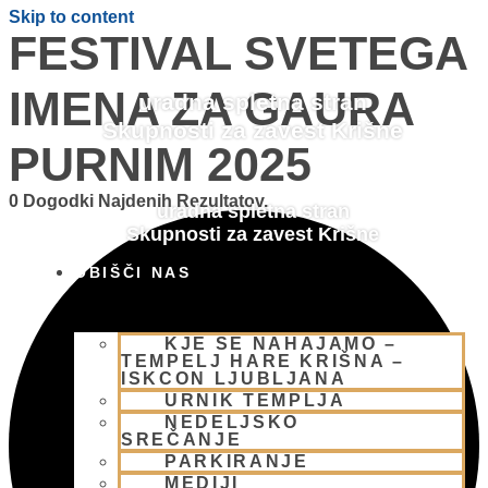
Skip to content
FESTIVAL SVETEGA
IMENA ZA GAURA
uradna spletna stran
Skupnosti za zavest Krišne
PURNIM 2025
0 Dogodki Najdenih Rezultatov.
uradna spletna stran
Skupnosti za zavest Krišne
OBIŠČI NAS
KJE SE NAHAJAMO –
TEMPELJ HARE KRIŠNA –
ISKCON LJUBLJANA
URNIK TEMPLJA
NEDELJSKO
SREČANJE
PARKIRANJE
MEDIJI