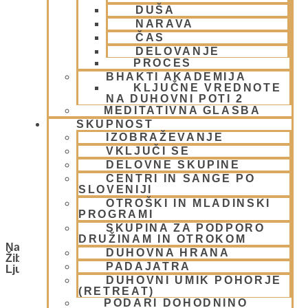
DUŠA
NARAVA
ČAS
DELOVANJE
PROCES
BHAKTI AKADEMIJA
KLJUČNE VREDNOTE
NA DUHOVNI POTI 2
MEDITATIVNA GLASBA
SKUPNOST
IZOBRAŽEVANJE
VKLJUČI SE
DELOVNE SKUPINE
CENTRI IN SANGE PO
SLOVENIJI
OTROŠKI IN MLADINSKI
PROGRAMI
SKUPINA ZA PODPORO
DRUŽINAM IN OTROKOM
Naslov
DUHOVNA HRANA
Žibertova 27
PADAJATRA
Ljubljana
,
1000
Slovenia
Pridobite navodila
DUHOVNI UMIK POHORJE
(RETREAT)
PODARI DOHODNINO