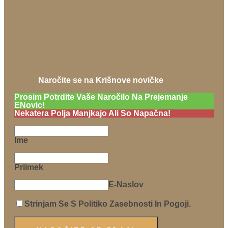
Naročite se na Krišnove novičke
Prosim Potrdite Vaše Naročilo Na Prejemanje
ENovic!
Nekatera Polja Manjkajo Ali So Napačna!
Ime
Priimek
E-Naslov
Strinjam Se S Politiko Zasebnosti In Pogoji.