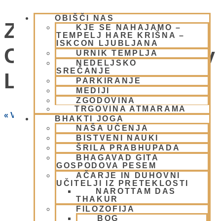
OBIŠČI NAS
Zgornja učilnica v
KJE SE NAHAJAMO –
TEMPELJ HARE KRIŠNA –
ISKCON LJUBLJANA
Centru Hare Krišna v
URNIK TEMPLJA
NEDELJSKO
SREČANJE
Ljubljani
PARKIRANJE
MEDIJI
ZGODOVINA
TRGOVINA ATMARAMA
« Vsi Dogodki
BHAKTI JOGA
NAŠA UČENJA
BISTVENI NAUKI
ŠRILA PRABHUPADA
BHAGAVAD GITA
GOSPODOVA PESEM
AČARJE IN DUHOVNI
UČITELJI IZ PRETEKLOSTI
NAROTTAM DAS
THAKUR
FILOZOFIJA
BOG