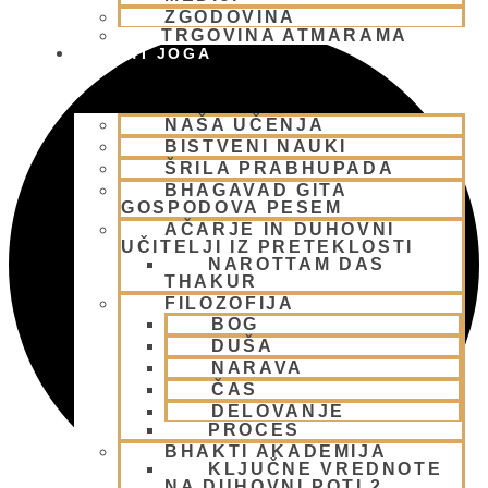
ZGODOVINA
TRGOVINA ATMARAMA
BHAKTI JOGA
NAŠA UČENJA
BISTVENI NAUKI
ŠRILA PRABHUPADA
BHAGAVAD GITA
GOSPODOVA PESEM
AČARJE IN DUHOVNI
UČITELJI IZ PRETEKLOSTI
NAROTTAM DAS
THAKUR
FILOZOFIJA
BOG
DUŠA
NARAVA
ČAS
DELOVANJE
PROCES
BHAKTI AKADEMIJA
KLJUČNE VREDNOTE
NA DUHOVNI POTI 2