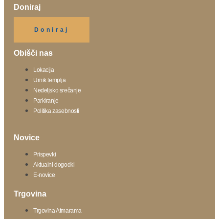
Doniraj
Klikni gumb spodaj.
Doniraj
Obišči nas
Lokacija
Urnik templja
Nedeljsko srečanje
Parkiranje
Politika zasebnosti
Novice
Prispevki
Aktualni dogodki
E-novice
Trgovina
Trgovina Atmarama