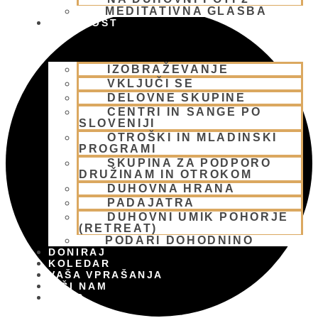
MEDITATIVNA GLASBA
SKUPNOST
IZOBRAŽEVANJE
VKLJUČI SE
DELOVNE SKUPINE
CENTRI IN SANGE PO
SLOVENIJI
OTROŠKI IN MLADINSKI
PROGRAMI
SKUPINA ZA PODPORO
DRUŽINAM IN OTROKOM
DUHOVNA HRANA
PADAJATRA
DUHOVNI UMIK POHORJE
(RETREAT)
PODARI DOHODNINO
DONIRAJ
KOLEDAR
VAŠA VPRAŠANJA
PIŠI NAM
BLOG