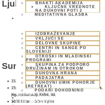
Ljubljana)
BHAKTI AKADEMIJA
KLJUČNE VREDNOTE
NA DUHOVNI POTI 2
MEDITATIVNA GLASBA
SKUPNOST
IZOBRAŽEVANJE
VKLJUČI SE
DELOVNE SKUPINE
CENTRI IN SANGE PO
SLOVENIJI
OTROŠKI IN MLADINSKI
PROGRAMI
Sunday Feast
SKUPINA ZA PODPORO
DRUŽINAM IN OTROKOM
DUHOVNA HRANA
PADAJATRA
15.00 Bhadžani – duhovna glasba
DUHOVNI UMIK POHORJE
(RETREAT)
15:40 Predavanje – predavanja iz zakladnice Ved o karmi,
PODARI DOHODNINO
DONIRAJ
jogi, reinkarnaciji, Krišni, itd.
KOLEDAR
16:30 Kirtan – duhovni ples
VAŠA VPRAŠANJA