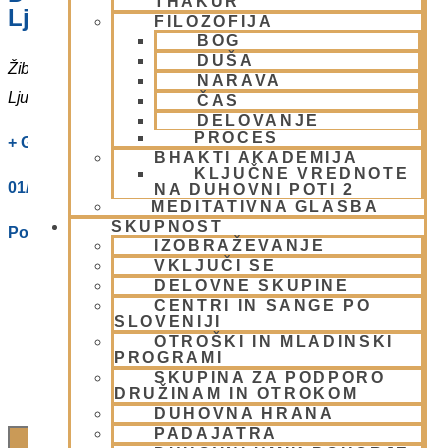
THAKUR
Ljubljani
FILOZOFIJA
BOG
DUŠA
Žibertova 27
NARAVA
Ljubljana
,
1000
Slovenia
ČAS
DELOVANJE
PROCES
+ Google Zemljevidi
BHAKTI AKADEMIJA
KLJUČNE VREDNOTE
01/ 4312319
NA DUHOVNI POTI 2
MEDITATIVNA GLASBA
SKUPNOST
Poglej Prizorišče spletno stran
IZOBRAŽEVANJE
VKLJUČI SE
DELOVNE SKUPINE
CENTRI IN SANGE PO
SLOVENIJI
OTROŠKI IN MLADINSKI
PROGRAMI
SKUPINA ZA PODPORO
DRUŽINAM IN OTROKOM
DUHOVNA HRANA
PADAJATRA