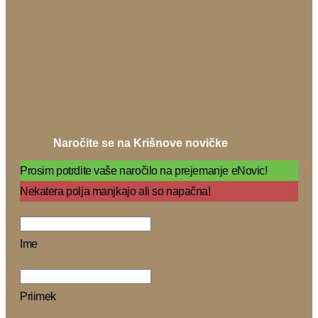
Naročite se na Krišnove novičke
Prosim potrdite vaše naročilo na prejemanje eNovic!
Nekatera polja manjkajo ali so napačna!
Ime
Priimek