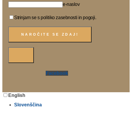
e-naslov
Strinjam se s politiko zasebnosti in pogoji.
Facebook
English
Slovenščina