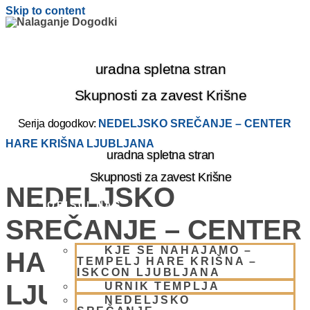
Skip to content
uradna spletna stran
Skupnosti za zavest Krišne
Serija dogodkov:
NEDELJSKO SREČANJE – CENTER
HARE KRIŠNA LJUBLJANA
uradna spletna stran
Skupnosti za zavest Krišne
NEDELJSKO
OBIŠČI NAS
SREČANJE – CENTER
KJE SE NAHAJAMO –
HARE KRIŠNA
TEMPELJ HARE KRIŠNA –
ISKCON LJUBLJANA
LJUBLJANA
URNIK TEMPLJA
NEDELJSKO