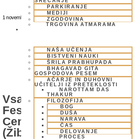
SREČANJE
PARKIRANJE
MEDIJI
1 novembra
@
15:00
-
20:00
ZGODOVINA
TRGOVINA ATMARAMA
BHAKTI JOGA
NAŠA UČENJA
BISTVENI NAUKI
ŠRILA PRABHUPADA
BHAGAVAD GITA
GOSPODOVA PESEM
AČARJE IN DUHOVNI
UČITELJI IZ PRETEKLOSTI
NAROTTAM DAS
THAKUR
Vsako Nedeljo Mini
FILOZOFIJA
Festival V Hare Krišna
BOG
DUŠA
Centru – VABLJENI
NARAVA
ČAS
(Žibertova 27, 1000
DELOVANJE
PROCES