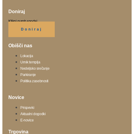
Doniraj
Klikni gumb spodaj.
Doniraj
Obišči nas
Lokacija
Urnik templja
Nedeljsko srečanje
Parkiranje
Politika zasebnosti
Novice
Prispevki
Aktualni dogodki
E-novice
Trgovina