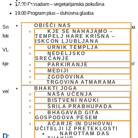
PIŠI NAM
17.00 Prasadam – vegetarijanska pokušina
BLOG
19.00 Program plus – duhovna glasba
OBIŠČI NAS
Snemanje in slikanje gostov je v templju prepovedano. Lahko pa
KJE SE NAHAJAMO –
fotografirate slikate božanstva in slike v dvorani.
TEMPELJ HARE KRIŠNA –
ISKCON LJUBLJANA
URNIK TEMPLJA
VLJUDNO VABLJENI
NEDELJSKO
SREČANJE
kje in kako parkirati –
https://www.harekrisna.net/parkiranje/
PARKIRANJE
MEDIJI
ZGODOVINA
TRGOVINA ATMARAMA
BHAKTI JOGA
več info na spodnji povezavi
NAŠA UČENJA
BISTVENI NAUKI
NEDELJSKO SREČANJE
ŠRILA PRABHUPADA
BHAGAVAD GITA
GOSPODOVA PESEM
AČARJE IN DUHOVNI
UČITELJI IZ PRETEKLOSTI
NAROTTAM DAS
Dvorana – Center Hare Krišna v