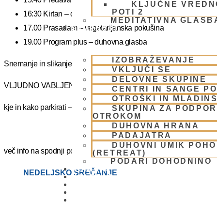
KLJUČNE VREDN
POTI 2
16:30 Kirtan – duhovni ples
MEDITATIVNA GLASB
17.00 Prasadam – vegetarijanska pokušina
SKUPNOST
19.00 Program plus – duhovna glasba
IZOBRAŽEVANJE
Snemanje in slikanje gostov je v templju prepovedano. Lahko pa fot
VKLJUČI SE
DELOVNE SKUPINE
VLJUDNO VABLJENI
CENTRI IN SANGE PO
OTROŠKI IN MLADIN
kje in kako parkirati –
https://www.harekrisna.net/parkiranje/
SKUPINA ZA PODPOR
OTROKOM
DUHOVNA HRANA
PADAJATRA
DUHOVNI UMIK POH
več info na spodnji povezavi
(RETREAT)
PODARI DOHODNINO
DONIRAJ
NEDELJSKO SREČANJE
KOLEDAR
VAŠA VPRAŠANJA
PIŠI NAM
BLOG