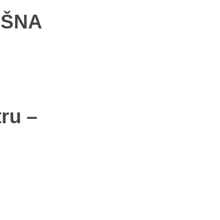
IŠNA
ru –