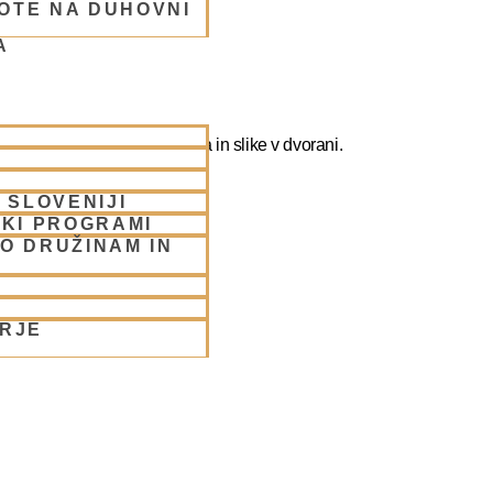
OTE NA DUHOVNI
A
ografirate slikate božanstva in slike v dvorani.
 SLOVENIJI
SKI PROGRAMI
O DRUŽINAM IN
ORJE