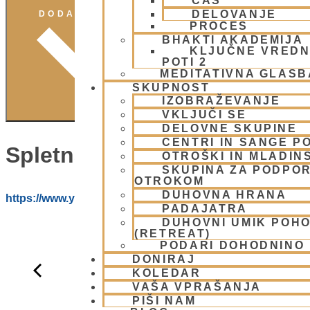
ČAS
DELOVANJE
DODAJ V KOLEDAR
PROCES
BHAKTI AKADEMIJA
KLJUČNE VREDN
POTI 2
MEDITATIVNA GLASB
SKUPNOST
IZOBRAŽEVANJE
VKLJUČI SE
DELOVNE SKUPINE
CENTRI IN SANGE PO
Spletna Stran:
OTROŠKI IN MLADIN
SKUPINA ZA PODPOR
OTROKOM
DUHOVNA HRANA
https://www.youtube.com/@HARE_KRISNA_ISKCON_LJ
PADAJATRA
DUHOVNI UMIK POH
(RETREAT)
PODARI DOHODNINO
DONIRAJ
KOLEDAR
VAŠA VPRAŠANJA
PIŠI NAM