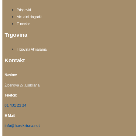
Prispevki
Aktualni dogodki
E-novice
Trgovina
Trgovina Atmarama
Kontakt
Naslov:
Žibertova 27, Ljubljana
Telefon:
01 431 21 24
E-Mail:
info@harekrisna.net