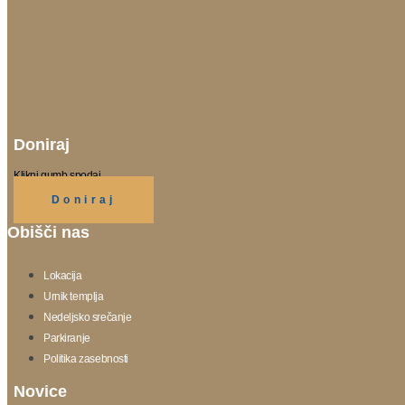
Doniraj
Klikni gumb spodaj.
Doniraj
Obišči nas
Lokacija
Urnik templja
Nedeljsko srečanje
Parkiranje
Politika zasebnosti
Novice