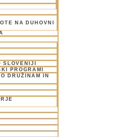
OTE NA DUHOVNI
A
 SLOVENIJI
SKI PROGRAMI
O DRUŽINAM IN
UBLJANA/streams
ORJE