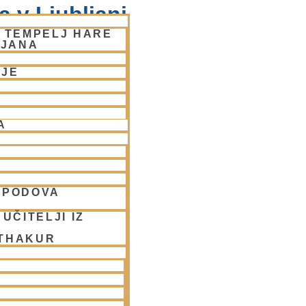
 v Ljubljani
– TEMPELJ HARE
LJANA
NJE
A
SPODOVA
UČITELJI IZ
 THAKUR