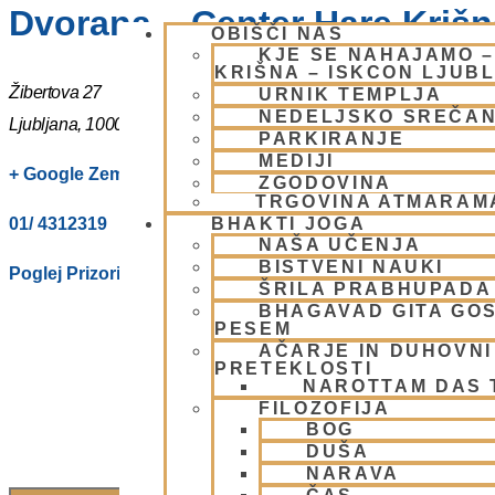
Dvorana – Center Hare Krišna
OBIŠČI NAS
KJE SE NAHAJAMO 
KRIŠNA – ISKCON LJUB
Žibertova 27
URNIK TEMPLJA
NEDELJSKO SREČA
Ljubljana
,
1000
Slovenia
PARKIRANJE
MEDIJI
+ Google Zemljevidi
ZGODOVINA
TRGOVINA ATMARAM
01/ 4312319
BHAKTI JOGA
NAŠA UČENJA
BISTVENI NAUKI
Poglej Prizorišče spletno stran
ŠRILA PRABHUPADA
BHAGAVAD GITA GO
PESEM
AČARJE IN DUHOVNI 
PRETEKLOSTI
NAROTTAM DAS
FILOZOFIJA
BOG
DUŠA
NARAVA