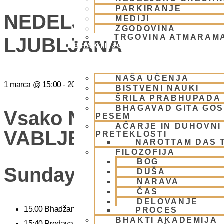
PARKIRANJE
NEDELJSKO SREČANJ
MEDIJI
ZGODOVINA
TRGOVINA ATMARAM
LJUBLJANA
BHAKTI JOGA
NAŠA UČENJA
1 marca
@
15:00
-
20:00
BISTVENI NAUKI
ŠRILA PRABHUPADA
BHAGAVAD GITA GO
Vsako Nedeljo Mini Fes
PESEM
AČARJE IN DUHOVNI 
VABLJENI (Žibertova 27
PRETEKLOSTI
NAROTTAM DAS 
FILOZOFIJA
BOG
Sunday Feast
DUŠA
NARAVA
ČAS
DELOVANJE
15.00 Bhadžani – duhovna glasba
PROCES
BHAKTI AKADEMIJA
15:40 Predavanje – predavanja iz zakladnice Ved o karmi, jogi