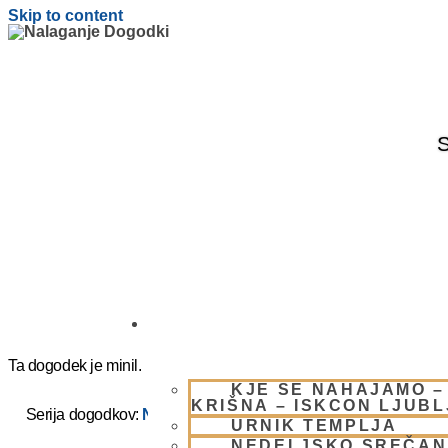
Skip to content
S
OBIŠČI NAS
Ta dogodek je minil.
KJE SE NAHAJAMO –
KRIŠNA – ISKCON LJUB
Serija dogodkov:
NEDELJSKO SREČANJE – CENTER HA
URNIK TEMPLJA
NEDELJSKO SREČAN