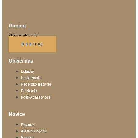
Doniraj
Klikni gumb spodaj.
Doniraj
Obišči nas
Lokacija
Urnik templja
Nedeljsko srečanje
Parkiranje
Politika zasebnosti
Novice
Prispevki
Aktualni dogodki
E-novice