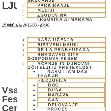
SREČANJE
LJUBLJANA
PARKIRANJE
MEDIJI
ZGODOVINA
TRGOVINA ATMARAMA
BHAKTI JOGA
15 februarja
@
15:00
-
20:00
NAŠA UČENJA
BISTVENI NAUKI
ŠRILA PRABHUPADA
BHAGAVAD GITA
GOSPODOVA PESEM
AČARJE IN DUHOVNI
UČITELJI IZ PRETEKLOSTI
NAROTTAM DAS
THAKUR
FILOZOFIJA
BOG
Vsako Nedeljo Mini
DUŠA
NARAVA
Festival V Hare Krišna
ČAS
DELOVANJE
Centru – VABLJENI
PROCES