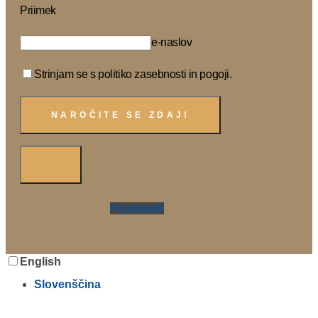
Priimek
e-naslov
Strinjam se s politiko zasebnosti in pogoji.
Facebook
English
Slovenščina