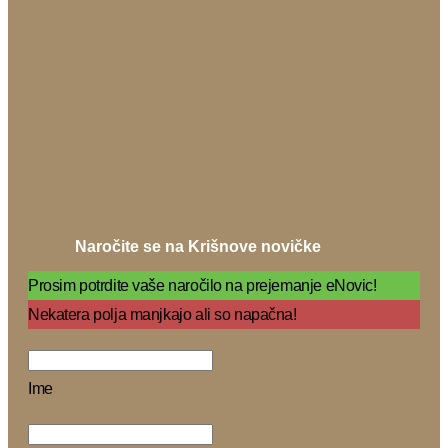
Naročite se na Krišnove novičke
Prosim potrdite vaše naročilo na prejemanje eNovic!
Nekatera polja manjkajo ali so napačna!
Ime