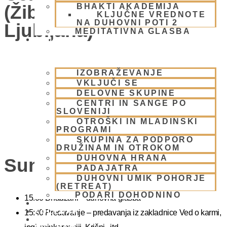
(Žibertova 27, 1000
BHAKTI AKADEMIJA
KLJUČNE VREDNOTE
NA DUHOVNI POTI 2
Ljubljana)
MEDITATIVNA GLASBA
SKUPNOST
IZOBRAŽEVANJE
VKLJUČI SE
DELOVNE SKUPINE
CENTRI IN SANGE PO
SLOVENIJI
OTROŠKI IN MLADINSKI
PROGRAMI
SKUPINA ZA PODPORO
DRUŽINAM IN OTROKOM
DUHOVNA HRANA
Sunday Feast
PADAJATRA
DUHOVNI UMIK POHORJE
(RETREAT)
PODARI DOHODNINO
15.00 Bhadžani – duhovna glasba
DONIRAJ
KOLEDAR
15:40 Predavanje – predavanja iz zakladnice Ved o karmi,
VAŠA VPRAŠANJA