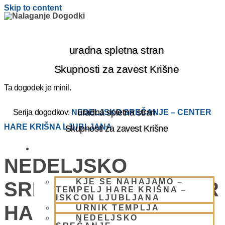
Skip to content
uradna spletna stran
Skupnosti za zavest Krišne
Ta dogodek je minil.
uradna spletna stran
Serija dogodkov:
NEDELJSKO SREČANJE – CENTER
HARE KRIŠNA LJUBLJANA
Skupnosti za zavest Krišne
OBIŠČI NAS
NEDELJSKO
KJE SE NAHAJAMO –
SREČANJE – CENTER
TEMPELJ HARE KRIŠNA –
ISKCON LJUBLJANA
HARE KRIŠNA
URNIK TEMPLJA
NEDELJSKO