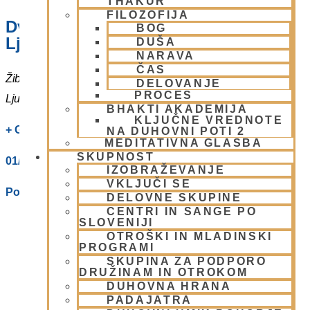
THAKUR
FILOZOFIJA
Dvorana – Center Hare Krišna v
BOG
Ljubljani
DUŠA
NARAVA
ČAS
Žibertova 27
DELOVANJE
PROCES
Ljubljana
,
1000
Slovenia
BHAKTI AKADEMIJA
KLJUČNE VREDNOTE
+ Google Zemljevidi
NA DUHOVNI POTI 2
MEDITATIVNA GLASBA
SKUPNOST
01/ 4312319
IZOBRAŽEVANJE
VKLJUČI SE
Poglej Prizorišče spletno stran
DELOVNE SKUPINE
CENTRI IN SANGE PO
SLOVENIJI
OTROŠKI IN MLADINSKI
PROGRAMI
SKUPINA ZA PODPORO
DRUŽINAM IN OTROKOM
DUHOVNA HRANA
PADAJATRA