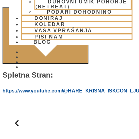
DUHOVNI UMIK POHORJE
(RETREAT)
PODARI DOHODNINO
DODAJ V KOLEDAR
DONIRAJ
KOLEDAR
VAŠA VPRAŠANJA
PIŠI NAM
BLOG
01 431 21 24
Spletna Stran:
https://www.youtube.com/@HARE_KRISNA_ISKCON_LJ