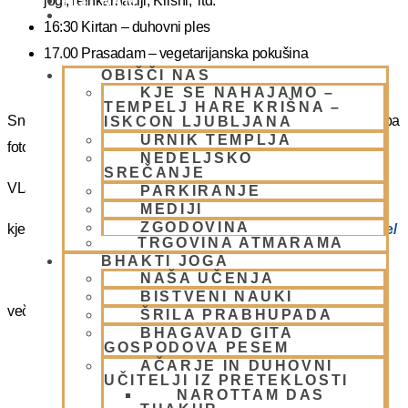
jogi, reinkarnaciji, Krišni, itd.
PIŠI NAM
BLOG
16:30 Kirtan – duhovni ples
17.00 Prasadam – vegetarijanska pokušina
OBIŠČI NAS
19.00 Program plus – duhovna glasba
KJE SE NAHAJAMO –
TEMPELJ HARE KRIŠNA –
Snemanje in slikanje gostov je v templju prepovedano. Lahko pa
ISKCON LJUBLJANA
URNIK TEMPLJA
fotografirate slikate božanstva in slike v dvorani.
NEDELJSKO
SREČANJE
VLJUDNO VABLJENI
PARKIRANJE
MEDIJI
ZGODOVINA
kje in kako parkirati –
https://www.harekrisna.net/parkiranje/
TRGOVINA ATMARAMA
BHAKTI JOGA
NAŠA UČENJA
BISTVENI NAUKI
več info na spodnji povezavi
ŠRILA PRABHUPADA
BHAGAVAD GITA
GOSPODOVA PESEM
NEDELJSKO SREČANJE
AČARJE IN DUHOVNI
UČITELJI IZ PRETEKLOSTI
NAROTTAM DAS