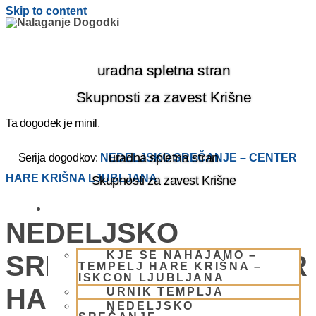
Skip to content
uradna spletna stran
Skupnosti za zavest Krišne
Ta dogodek je minil.
uradna spletna stran
Serija dogodkov:
NEDELJSKO SREČANJE – CENTER
HARE KRIŠNA LJUBLJANA
Skupnosti za zavest Krišne
OBIŠČI NAS
NEDELJSKO
KJE SE NAHAJAMO –
SREČANJE – CENTER
TEMPELJ HARE KRIŠNA –
ISKCON LJUBLJANA
HARE KRIŠNA
URNIK TEMPLJA
NEDELJSKO