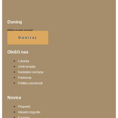
Doniraj
Klikni gumb spodaj.
Doniraj
Obišči nas
Lokacija
Urnik templja
Nedeljsko srečanje
Parkiranje
Politika zasebnosti
Novice
Prispevki
Aktualni dogodki
E-novice