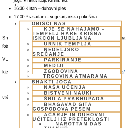
jogi, reinkarnaciji, Krišni, itd.
PIŠI NAM
BLOG
16:30 Kirtan – duhovni ples
17.00 Prasadam – vegetarijanska pokušina
OBIŠČI NAS
19.00 Program plus – duhovna glasba
KJE SE NAHAJAMO –
TEMPELJ HARE KRIŠNA –
Snemanje in slikanje gostov je v templju prepovedano. Lahko pa
ISKCON LJUBLJANA
URNIK TEMPLJA
fotografirate slikate božanstva in slike v dvorani.
NEDELJSKO
SREČANJE
VLJUDNO VABLJENI
PARKIRANJE
MEDIJI
ZGODOVINA
kje in kako parkirati –
https://www.harekrisna.net/parkiranje/
TRGOVINA ATMARAMA
BHAKTI JOGA
NAŠA UČENJA
BISTVENI NAUKI
več info na spodnji povezavi
ŠRILA PRABHUPADA
BHAGAVAD GITA
GOSPODOVA PESEM
NEDELJSKO SREČANJE
AČARJE IN DUHOVNI
UČITELJI IZ PRETEKLOSTI
NAROTTAM DAS