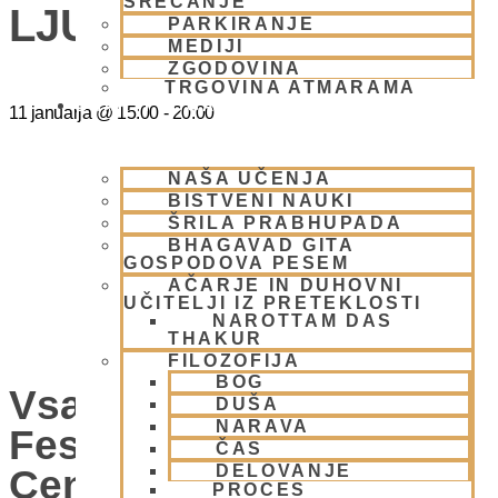
SREČANJE
LJUBLJANA
PARKIRANJE
MEDIJI
ZGODOVINA
TRGOVINA ATMARAMA
BHAKTI JOGA
11 januarja
@
15:00
-
20:00
NAŠA UČENJA
BISTVENI NAUKI
ŠRILA PRABHUPADA
BHAGAVAD GITA
GOSPODOVA PESEM
AČARJE IN DUHOVNI
UČITELJI IZ PRETEKLOSTI
NAROTTAM DAS
THAKUR
FILOZOFIJA
BOG
Vsako Nedeljo Mini
DUŠA
NARAVA
Festival V Hare Krišna
ČAS
DELOVANJE
Centru – VABLJENI
PROCES