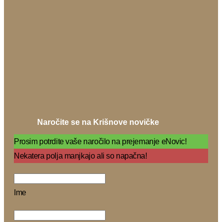
Naročite se na Krišnove novičke
Prosim potrdite vaše naročilo na prejemanje eNovic!
Nekatera polja manjkajo ali so napačna!
Ime