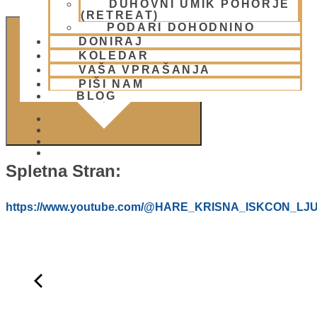
DUHOVNI UMIK POHORJE
(RETREAT)
PODARI DOHODNINO
DODAJ V KOLEDAR
DONIRAJ
KOLEDAR
VAŠA VPRAŠANJA
PIŠI NAM
BLOG
01 431 21 24
Spletna Stran:
https://www.youtube.com/@HARE_KRISNA_ISKCON_LJ