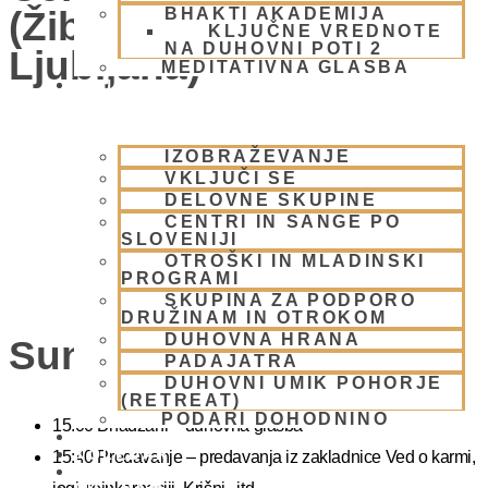
(Žibertova 27, 1000
BHAKTI AKADEMIJA
KLJUČNE VREDNOTE
NA DUHOVNI POTI 2
Ljubljana)
MEDITATIVNA GLASBA
SKUPNOST
IZOBRAŽEVANJE
VKLJUČI SE
DELOVNE SKUPINE
CENTRI IN SANGE PO
SLOVENIJI
OTROŠKI IN MLADINSKI
PROGRAMI
SKUPINA ZA PODPORO
DRUŽINAM IN OTROKOM
DUHOVNA HRANA
Sunday Feast
PADAJATRA
DUHOVNI UMIK POHORJE
(RETREAT)
PODARI DOHODNINO
15.00 Bhadžani – duhovna glasba
DONIRAJ
KOLEDAR
15:40 Predavanje – predavanja iz zakladnice Ved o karmi,
VAŠA VPRAŠANJA