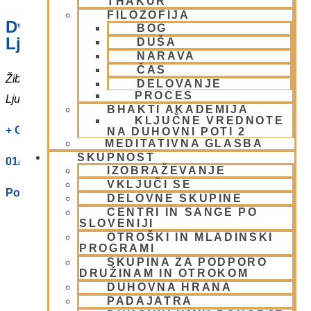
THAKUR
FILOZOFIJA
Dvorana – Center Hare Krišna v
BOG
Ljubljani
DUŠA
NARAVA
ČAS
Žibertova 27
DELOVANJE
PROCES
Ljubljana
,
1000
Slovenia
BHAKTI AKADEMIJA
KLJUČNE VREDNOTE
+ Google Zemljevidi
NA DUHOVNI POTI 2
MEDITATIVNA GLASBA
SKUPNOST
01/ 4312319
IZOBRAŽEVANJE
VKLJUČI SE
Poglej Prizorišče spletno stran
DELOVNE SKUPINE
CENTRI IN SANGE PO
SLOVENIJI
OTROŠKI IN MLADINSKI
PROGRAMI
SKUPINA ZA PODPORO
DRUŽINAM IN OTROKOM
DUHOVNA HRANA
PADAJATRA