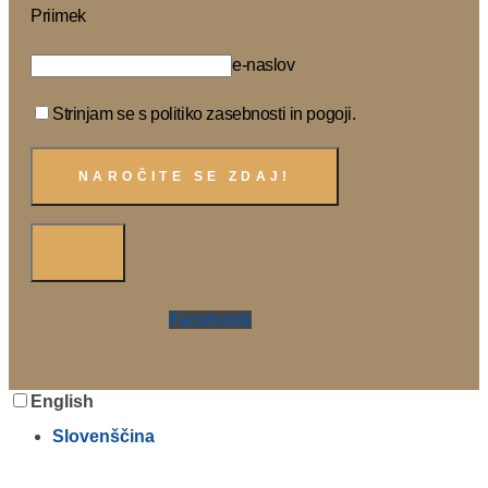
Priimek
e-naslov
Strinjam se s politiko zasebnosti in pogoji.
Facebook
English
Slovenščina