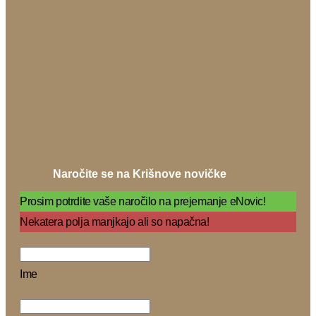
Naročite se na Krišnove novičke
Prosim potrdite vaše naročilo na prejemanje eNovic!
Nekatera polja manjkajo ali so napačna!
Ime