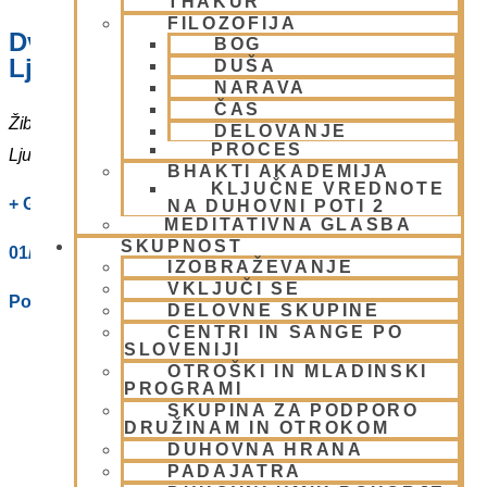
THAKUR
FILOZOFIJA
Dvorana – Center Hare Krišna v
BOG
Ljubljani
DUŠA
NARAVA
ČAS
Žibertova 27
DELOVANJE
PROCES
Ljubljana
,
1000
Slovenia
BHAKTI AKADEMIJA
KLJUČNE VREDNOTE
+ Google Zemljevidi
NA DUHOVNI POTI 2
MEDITATIVNA GLASBA
SKUPNOST
01/ 4312319
IZOBRAŽEVANJE
VKLJUČI SE
Poglej Prizorišče spletno stran
DELOVNE SKUPINE
CENTRI IN SANGE PO
SLOVENIJI
OTROŠKI IN MLADINSKI
PROGRAMI
SKUPINA ZA PODPORO
DRUŽINAM IN OTROKOM
DUHOVNA HRANA
PADAJATRA