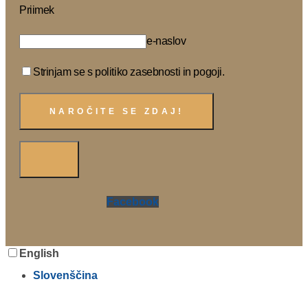
Priimek
e-naslov
Strinjam se s politiko zasebnosti in pogoji.
Facebook
English
Slovenščina