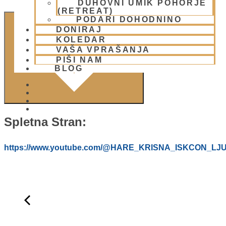
DUHOVNI UMIK POHORJE
(RETREAT)
PODARI DOHODNINO
DODAJ V KOLEDAR
DONIRAJ
KOLEDAR
VAŠA VPRAŠANJA
PIŠI NAM
BLOG
01 431 21 24
Spletna Stran:
https://www.youtube.com/@HARE_KRISNA_ISKCON_LJ