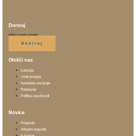
Doniraj
Klikni gumb spodaj.
Doniraj
Obišči nas
Lokacija
Urnik templja
Nedeljsko srečanje
Parkiranje
Politika zasebnosti
Novice
Prispevki
Aktualni dogodki
E-novice