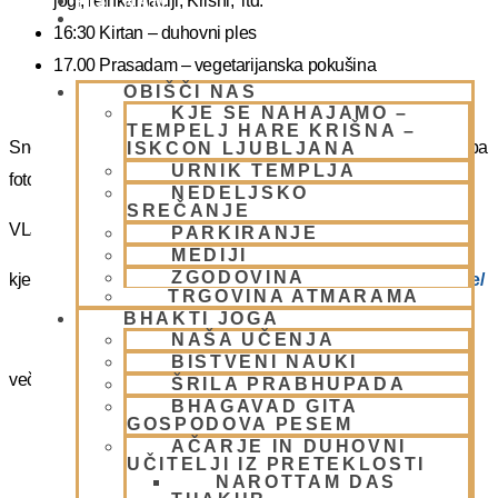
jogi, reinkarnaciji, Krišni, itd.
PIŠI NAM
BLOG
16:30 Kirtan – duhovni ples
17.00 Prasadam – vegetarijanska pokušina
OBIŠČI NAS
19.00 Program plus – duhovna glasba
KJE SE NAHAJAMO –
TEMPELJ HARE KRIŠNA –
Snemanje in slikanje gostov je v templju prepovedano. Lahko pa
ISKCON LJUBLJANA
URNIK TEMPLJA
fotografirate slikate božanstva in slike v dvorani.
NEDELJSKO
SREČANJE
VLJUDNO VABLJENI
PARKIRANJE
MEDIJI
ZGODOVINA
kje in kako parkirati –
https://www.harekrisna.net/parkiranje/
TRGOVINA ATMARAMA
BHAKTI JOGA
NAŠA UČENJA
BISTVENI NAUKI
več info na spodnji povezavi
ŠRILA PRABHUPADA
BHAGAVAD GITA
GOSPODOVA PESEM
NEDELJSKO SREČANJE
AČARJE IN DUHOVNI
UČITELJI IZ PRETEKLOSTI
NAROTTAM DAS