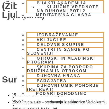
(Žibertova 27, 1000
BHAKTI AKADEMIJA
KLJUČNE VREDNOTE
NA DUHOVNI POTI 2
Ljubljana)
MEDITATIVNA GLASBA
SKUPNOST
IZOBRAŽEVANJE
VKLJUČI SE
DELOVNE SKUPINE
CENTRI IN SANGE PO
SLOVENIJI
OTROŠKI IN MLADINSKI
PROGRAMI
SKUPINA ZA PODPORO
DRUŽINAM IN OTROKOM
DUHOVNA HRANA
Sunday Feast
PADAJATRA
DUHOVNI UMIK POHORJE
(RETREAT)
PODARI DOHODNINO
15.00 Bhadžani – duhovna glasba
DONIRAJ
KOLEDAR
15:40 Predavanje – predavanja iz zakladnice Ved o karmi,
VAŠA VPRAŠANJA