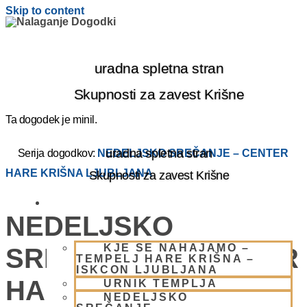
Skip to content
uradna spletna stran
Skupnosti za zavest Krišne
Ta dogodek je minil.
uradna spletna stran
Serija dogodkov:
NEDELJSKO SREČANJE – CENTER
HARE KRIŠNA LJUBLJANA
Skupnosti za zavest Krišne
OBIŠČI NAS
NEDELJSKO
KJE SE NAHAJAMO –
SREČANJE – CENTER
TEMPELJ HARE KRIŠNA –
ISKCON LJUBLJANA
HARE KRIŠNA
URNIK TEMPLJA
NEDELJSKO