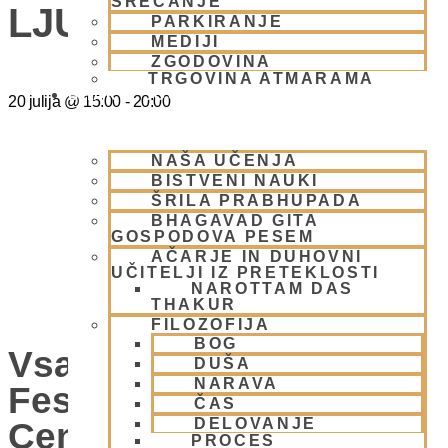
SREČANJE
LJUBLJANA
PARKIRANJE
MEDIJI
ZGODOVINA
TRGOVINA ATMARAMA
BHAKTI JOGA
20 julija
@
15:00
-
20:00
NAŠA UČENJA
BISTVENI NAUKI
ŠRILA PRABHUPADA
BHAGAVAD GITA
GOSPODOVA PESEM
AČARJE IN DUHOVNI
UČITELJI IZ PRETEKLOSTI
NAROTTAM DAS
THAKUR
FILOZOFIJA
BOG
Vsako Nedeljo Mini
DUŠA
NARAVA
Festival V Hare Krišna
ČAS
DELOVANJE
Centru – VABLJENI
PROCES