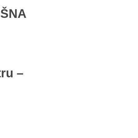
IŠNA
ru –