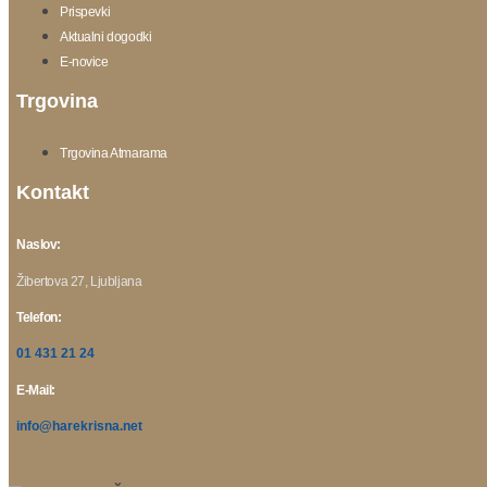
Prispevki
Aktualni dogodki
E-novice
Trgovina
Trgovina Atmarama
Kontakt
Naslov:
Žibertova 27, Ljubljana
Telefon:
01 431 21 24
E-Mail:
info@harekrisna.net