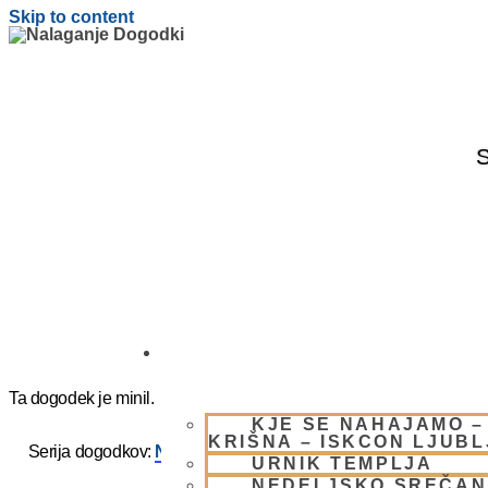
Skip to content
S
OBIŠČI NAS
Ta dogodek je minil.
KJE SE NAHAJAMO –
KRIŠNA – ISKCON LJUB
Serija dogodkov:
NEDELJSKO SREČANJE – CENTER HA
URNIK TEMPLJA
NEDELJSKO SREČAN