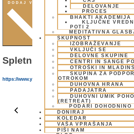
ČAS
DODAJ V KOLEDAR
DELOVANJE
PROCES
BHAKTI AKADEMIJA
KLJUČNE VREDN
POTI 2
MEDITATIVNA GLASB
SKUPNOST
IZOBRAŽEVANJE
VKLJUČI SE
DELOVNE SKUPINE
Spletna Stran:
CENTRI IN SANGE PO
OTROŠKI IN MLADIN
SKUPINA ZA PODPOR
OTROKOM
https://www.youtube.com/@HARE_KRISNA_ISKCON_LJ
DUHOVNA HRANA
PADAJATRA
DUHOVNI UMIK POH
(RETREAT)
PODARI DOHODNINO
DONIRAJ
KOLEDAR
VAŠA VPRAŠANJA
PIŠI NAM