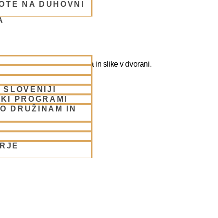
OTE NA DUHOVNI
A
ografirate slikate božanstva in slike v dvorani.
 SLOVENIJI
SKI PROGRAMI
O DRUŽINAM IN
ORJE