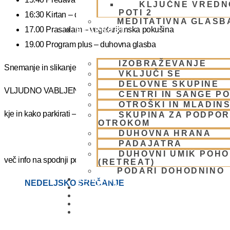
KLJUČNE VREDN
POTI 2
16:30 Kirtan – duhovni ples
MEDITATIVNA GLASB
17.00 Prasadam – vegetarijanska pokušina
SKUPNOST
19.00 Program plus – duhovna glasba
IZOBRAŽEVANJE
Snemanje in slikanje gostov je v templju prepovedano. Lahko pa fot
VKLJUČI SE
DELOVNE SKUPINE
VLJUDNO VABLJENI
CENTRI IN SANGE PO
OTROŠKI IN MLADIN
kje in kako parkirati –
https://www.harekrisna.net/parkiranje/
SKUPINA ZA PODPOR
OTROKOM
DUHOVNA HRANA
PADAJATRA
DUHOVNI UMIK POH
več info na spodnji povezavi
(RETREAT)
PODARI DOHODNINO
DONIRAJ
NEDELJSKO SREČANJE
KOLEDAR
VAŠA VPRAŠANJA
PIŠI NAM
BLOG