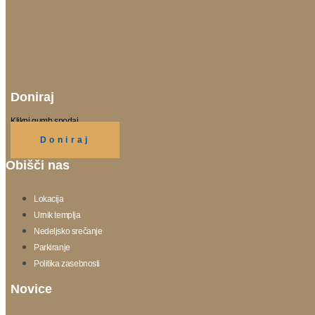
Doniraj
Klikni gumb spodaj.
Doniraj
Obišči nas
Lokacija
Urnik templja
Nedeljsko srečanje
Parkiranje
Politika zasebnosti
Novice