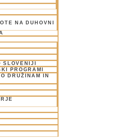
OTE NA DUHOVNI
A
 SLOVENIJI
SKI PROGRAMI
O DRUŽINAM IN
UBLJANA/streams
ORJE