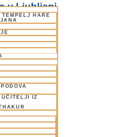
 v Ljubljani
– TEMPELJ HARE
LJANA
NJE
A
SPODOVA
UČITELJI IZ
 THAKUR