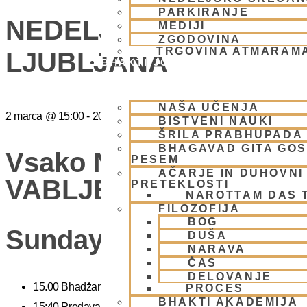
PARKIRANJE
NEDELJSKO SREČANJ
MEDIJI
ZGODOVINA
TRGOVINA ATMARAM
LJUBLJANA
BHAKTI JOGA
NAŠA UČENJA
2 marca
@
15:00
-
20:00
BISTVENI NAUKI
ŠRILA PRABHUPADA
BHAGAVAD GITA GO
Vsako Nedeljo Mini Fes
PESEM
AČARJE IN DUHOVNI 
VABLJENI (Žibertova 27
PRETEKLOSTI
NAROTTAM DAS 
FILOZOFIJA
BOG
Sunday Feast
DUŠA
NARAVA
ČAS
DELOVANJE
15.00 Bhadžani – duhovna glasba
PROCES
BHAKTI AKADEMIJA
15:40 Predavanje – predavanja iz zakladnice Ved o karmi, jogi