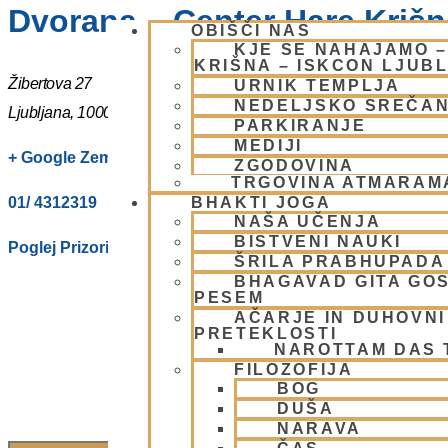
Dvorana – Center Hare Krišna
OBIŠČI NAS
KJE SE NAHAJAMO 
KRIŠNA – ISKCON LJUB
Žibertova 27
URNIK TEMPLJA
NEDELJSKO SREČA
Ljubljana
,
1000
Slovenia
PARKIRANJE
MEDIJI
+ Google Zemljevidi
ZGODOVINA
TRGOVINA ATMARAM
01/ 4312319
BHAKTI JOGA
NAŠA UČENJA
BISTVENI NAUKI
Poglej Prizorišče spletno stran
ŠRILA PRABHUPADA
BHAGAVAD GITA GO
PESEM
AČARJE IN DUHOVNI 
PRETEKLOSTI
NAROTTAM DAS
FILOZOFIJA
BOG
DUŠA
NARAVA