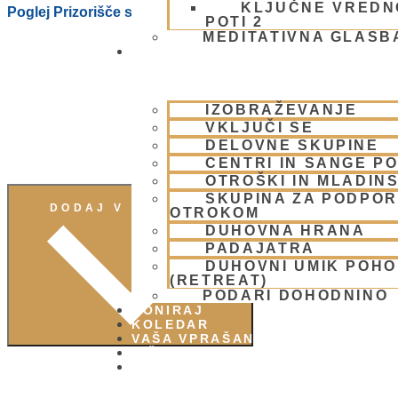
KLJUČNE VREDN
Poglej Prizorišče spletno stran
POTI 2
MEDITATIVNA GLASB
SKUPNOST
IZOBRAŽEVANJE
VKLJUČI SE
DELOVNE SKUPINE
CENTRI IN SANGE PO
OTROŠKI IN MLADIN
SKUPINA ZA PODPOR
DODAJ V KOLEDAR
OTROKOM
DUHOVNA HRANA
PADAJATRA
DUHOVNI UMIK POH
(RETREAT)
PODARI DOHODNINO
DONIRAJ
KOLEDAR
VAŠA VPRAŠANJA
PIŠI NAM
BLOG