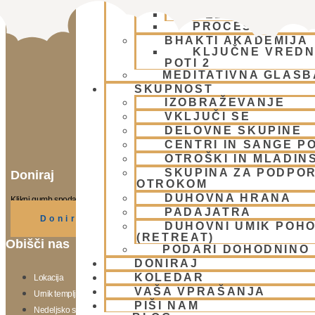
ČAS
DELOVANJE
PROCES
BHAKTI AKADEMIJA
KLJUČNE VREDN
POTI 2
MEDITATIVNA GLASB
SKUPNOST
IZOBRAŽEVANJE
VKLJUČI SE
DELOVNE SKUPINE
CENTRI IN SANGE PO
OTROŠKI IN MLADIN
SKUPINA ZA PODPOR
Doniraj
OTROKOM
DUHOVNA HRANA
Klikni gumb spodaj.
PADAJATRA
Doniraj
DUHOVNI UMIK POH
(RETREAT)
Obišči nas
PODARI DOHODNINO
DONIRAJ
KOLEDAR
Lokacija
VAŠA VPRAŠANJA
Urnik templja
PIŠI NAM
Nedeljsko srečanje