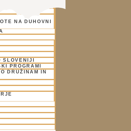
OTE NA DUHOVNI
A
 SLOVENIJI
SKI PROGRAMI
O DRUŽINAM IN
ORJE