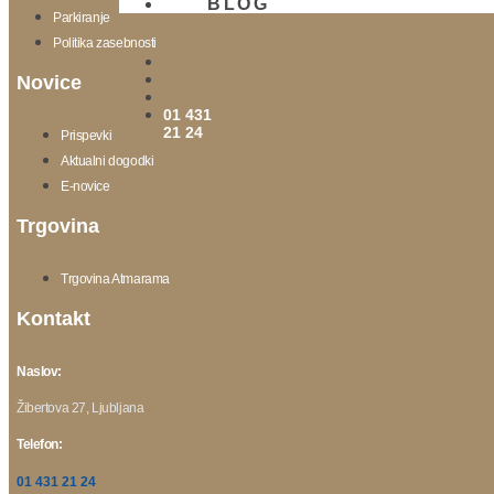
BLOG
Parkiranje
Politika zasebnosti
Novice
01 431
21 24
Prispevki
Aktualni dogodki
E-novice
Trgovina
Trgovina Atmarama
Kontakt
Naslov:
Žibertova 27, Ljubljana
Telefon:
01 431 21 24