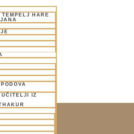
– TEMPELJ HARE
LJANA
NJE
26
A
SPODOVA
UČITELJI IZ
 THAKUR