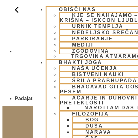
OBIŠČI NAS
KJE SE NAHAJAMO 
KRIŠNA – ISKCON LJUB
URNIK TEMPLJA
NEDELJSKO SREČA
PARKIRANJE
MEDIJI
ZGODOVINA
Padajatra 20
TRGOVINA ATMARAM
BHAKTI JOGA
NAŠA UČENJA
BISTVENI NAUKI
ŠRILA PRABHUPADA
BHAGAVAD GITA GO
PESEM
AČARJE IN DUHOVNI 
Padajatra 2026
PRETEKLOSTI
NAROTTAM DAS
FILOZOFIJA
BOG
DUŠA
NARAVA