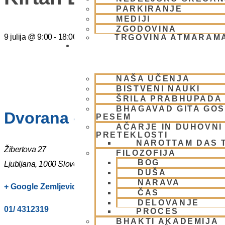
PARKIRANJE
MEDIJI
ZGODOVINA
9 julija
@
9:00
-
18:00
TRGOVINA ATMARAM
BHAKTI JOGA
NAŠA UČENJA
BISTVENI NAUKI
ŠRILA PRABHUPADA
BHAGAVAD GITA GO
Dvorana – Center Hare Krišna
PESEM
AČARJE IN DUHOVNI 
PRETEKLOSTI
NAROTTAM DAS 
Žibertova 27
FILOZOFIJA
BOG
Ljubljana
,
1000
Slovenia
DUŠA
NARAVA
+ Google Zemljevidi
ČAS
DELOVANJE
01/ 4312319
PROCES
BHAKTI AKADEMIJA