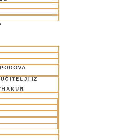
A
SPODOVA
 v Ljubljani
UČITELJI IZ
THAKUR