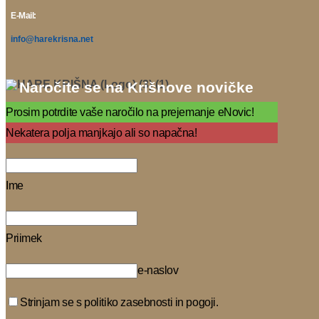
E-Mail:
info@harekrisna.net
Naročite se na Krišnove novičke
Prosim potrdite vaše naročilo na prejemanje eNovic!
Nekatera polja manjkajo ali so napačna!
Ime
Priimek
e-naslov
Strinjam se s politiko zasebnosti in pogoji.