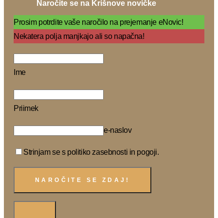
Naročite se na Krišnove novičke
Prosim potrdite vaše naročilo na prejemanje eNovic!
Nekatera polja manjkajo ali so napačna!
Ime
Priimek
e-naslov
Strinjam se s politiko zasebnosti in pogoji.