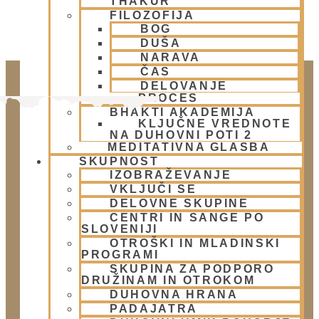
THAKUR
FILOZOFIJA
BOG
DUŠA
NARAVA
ČAS
DELOVANJE
PROCES
BHAKTI AKADEMIJA
KLJUČNE VREDNOTE
NA DUHOVNI POTI 2
MEDITATIVNA GLASBA
SKUPNOST
IZOBRAŽEVANJE
VKLJUČI SE
DELOVNE SKUPINE
Doniraj
CENTRI IN SANGE PO
SLOVENIJI
Klikni gumb spodaj.
OTROŠKI IN MLADINSKI
Doniraj
PROGRAMI
SKUPINA ZA PODPORO
DRUŽINAM IN OTROKOM
Obišči nas
DUHOVNA HRANA
PADAJATRA
Lokacija