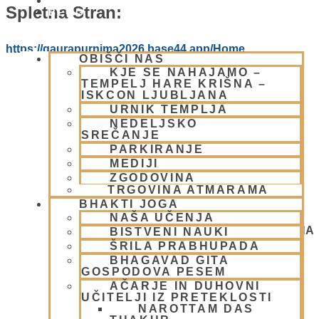
PIŠI NAM
Spletna Stran:
BLOG
https://gaurapurnima2026.base44.app/Home
OBIŠČI NAS
KJE SE NAHAJAMO –
TEMPELJ HARE KRIŠNA –
ISKCON LJUBLJANA
URNIK TEMPLJA
NEDELJSKO
SREČANJE
PARKIRANJE
MEDIJI
ZGODOVINA
TRGOVINA ATMARAMA
BHAKTI JOGA
NAŠA UČENJA
NEDELJSKO SREČANJE - CENTER HARE KRIŠNA
BISTVENI NAUKI
LJUBLJANA
ŠRILA PRABHUPADA
Gaura Purnima festival 2026
BHAGAVAD GITA
GOSPODOVA PESEM
AČARJE IN DUHOVNI
UČITELJI IZ PRETEKLOSTI
NAROTTAM DAS