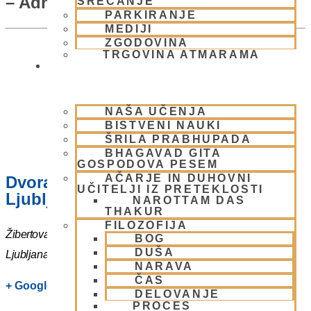
– Adhivas
SREČANJE
PARKIRANJE
MEDIJI
ZGODOVINA
TRGOVINA ATMARAMA
BHAKTI JOGA
NAŠA UČENJA
BISTVENI NAUKI
ŠRILA PRABHUPADA
BHAGAVAD GITA
GOSPODOVA PESEM
AČARJE IN DUHOVNI
Dvorana – Center Hare Krišna v
UČITELJI IZ PRETEKLOSTI
Ljubljani
NAROTTAM DAS
THAKUR
FILOZOFIJA
Žibertova 27
BOG
DUŠA
Ljubljana
,
1000
Slovenia
NARAVA
ČAS
+ Google Zemljevidi
DELOVANJE
PROCES