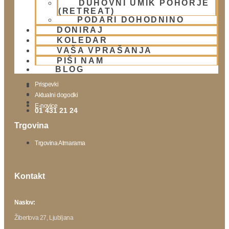
DUHOVNI UMIK POHORJE
Urnik templja
(RETREAT)
Nedeljsko srečanje
PODARI DOHODNINO
Parkiranje
DONIRAJ
Politika zasebnosti
KOLEDAR
VAŠA VPRAŠANJA
PIŠI NAM
Novice
BLOG
Prispevki
Aktualni dogodki
E-novice
01 431 21 24
Trgovina
Trgovina Atmarama
Kontakt
Naslov:
Žibertova 27, Ljubljana