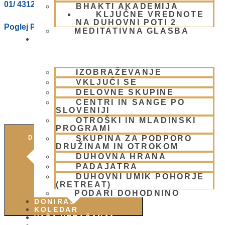
01/ 4312319
BHAKTI AKADEMIJA
KLJUČNE VREDNOTE
NA DUHOVNI POTI 2
Poglej Prizorišče spletno stran
MEDITATIVNA GLASBA
SKUPNOST
IZOBRAŽEVANJE
VKLJUČI SE
DELOVNE SKUPINE
CENTRI IN SANGE PO
SLOVENIJI
OTROŠKI IN MLADINSKI
PROGRAMI
SKUPINA ZA PODPORO
DODAJ V KOLEDAR
DRUŽINAM IN OTROKOM
DUHOVNA HRANA
PADAJATRA
DUHOVNI UMIK POHORJE
(RETREAT)
PODARI DOHODNINO
DONIRAJ
KOLEDAR
VAŠA VPRAŠANJA