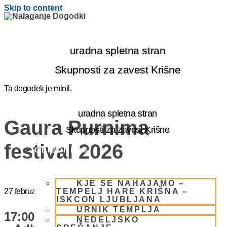
Skip to content
uradna spletna stran
Skupnosti za zavest Krišne
Ta dogodek je minil.
uradna spletna stran
Gaura Purnima
Skupnosti za zavest Krišne
festival 2026
OBIŠČI NAS
KJE SE NAHAJAMO –
TEMPELJ HARE KRIŠNA –
27 februarja
@
17:00
-
20:00
ISKCON LJUBLJANA
URNIK TEMPLJA
17:00 – 20:00 Festival Svetega Imena
NEDELJSKO