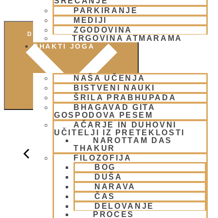
SREČANJE
PARKIRANJE
MEDIJI
ZGODOVINA
DODAJ V KOLEDAR
TRGOVINA ATMARAMA
BHAKTI JOGA
NAŠA UČENJA
BISTVENI NAUKI
ŠRILA PRABHUPADA
BHAGAVAD GITA
GOSPODOVA PESEM
AČARJE IN DUHOVNI
UČITELJI IZ PRETEKLOSTI
NAROTTAM DAS
THAKUR
FILOZOFIJA
BOG
DUŠA
NARAVA
ČAS
DELOVANJE
PROCES