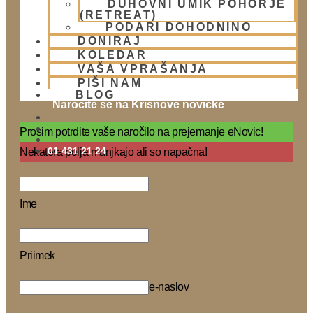
DUHOVNI UMIK POHORJE
(RETREAT)
PODARI DOHODNINO
DONIRAJ
KOLEDAR
VAŠA VPRAŠANJA
PIŠI NAM
BLOG
Naročite se na Krišnove novičke
Prosim potrdite vaše naročilo na prejemanje eNovic!
01 431 21 24
Nekatera polja manjkajo ali so napačna!
Ime
Priimek
e-naslov