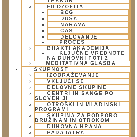
THAKUR
FILOZOFIJA
Kontakt
BOG
DUŠA
NARAVA
Naslov:
ČAS
DELOVANJE
Žibertova 27, Ljubljana
PROCES
BHAKTI AKADEMIJA
Telefon:
KLJUČNE VREDNOTE
NA DUHOVNI POTI 2
01 431 21 24
MEDITATIVNA GLASBA
SKUPNOST
IZOBRAŽEVANJE
E-Mail:
VKLJUČI SE
info@harekrisna.net
DELOVNE SKUPINE
CENTRI IN SANGE PO
SLOVENIJI
OTROŠKI IN MLADINSKI
PROGRAMI
SKUPINA ZA PODPORO
DRUŽINAM IN OTROKOM
DUHOVNA HRANA
PADAJATRA