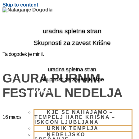
Skip to content
uradna spletna stran
Skupnosti za zavest Krišne
Ta dogodek je minil.
uradna spletna stran
GAURA PURNIM
Skupnosti za zavest Krišne
FESTIVAL NEDELJA
OBIŠČI NAS
KJE SE NAHAJAMO –
TEMPELJ HARE KRIŠNA –
16 marca
@
14:00
-
20:00
ISKCON LJUBLJANA
URNIK TEMPLJA
NEDELJSKO