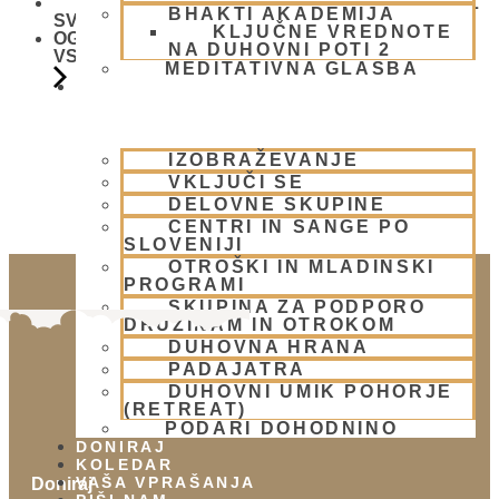
FESTIVAL
BHAKTI AKADEMIJA
SVETEGA IMENA
KLJUČNE VREDNOTE
OGNJENO ŽRTVOVANJE - NARASIMHA JAGJA -
NA DUHOVNI POTI 2
VSAKO SOBOTO
MEDITATIVNA GLASBA
SKUPNOST
IZOBRAŽEVANJE
VKLJUČI SE
DELOVNE SKUPINE
CENTRI IN SANGE PO
SLOVENIJI
OTROŠKI IN MLADINSKI
PROGRAMI
SKUPINA ZA PODPORO
DRUŽINAM IN OTROKOM
DUHOVNA HRANA
PADAJATRA
DUHOVNI UMIK POHORJE
(RETREAT)
PODARI DOHODNINO
DONIRAJ
KOLEDAR
VAŠA VPRAŠANJA
Doniraj