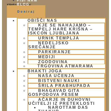
PIŠI NAM
BLOG
Klikni gumb spodaj.
Doniraj
OBIŠČI NAS
Obišči nas
KJE SE NAHAJAMO –
TEMPELJ HARE KRIŠNA –
ISKCON LJUBLJANA
Lokacija
URNIK TEMPLJA
Urnik templja
NEDELJSKO
Nedeljsko srečanje
SREČANJE
Parkiranje
PARKIRANJE
Politika zasebnosti
MEDIJI
ZGODOVINA
TRGOVINA ATMARAMA
Novice
BHAKTI JOGA
NAŠA UČENJA
Prispevki
BISTVENI NAUKI
Aktualni dogodki
ŠRILA PRABHUPADA
E-novice
BHAGAVAD GITA
GOSPODOVA PESEM
Trgovina
AČARJE IN DUHOVNI
UČITELJI IZ PRETEKLOSTI
Trgovina Atmarama
NAROTTAM DAS